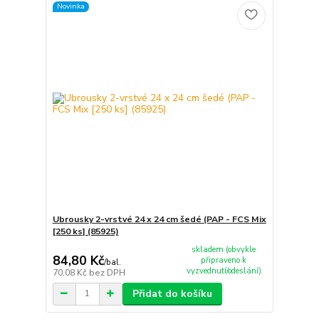
Novinka
Ubrousky 2-vrstvé 24 x 24 cm šedé (PAP - FCS Mix
[250 ks] (85925)
skladem (obvykle
84,80 Kč
připraveno k
/
bal.
vyzvednutí/odeslání)
70,08 Kč
bez DPH
Přidat do košíku