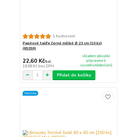
1 hodnocení
Papírové talíře černé mělké Ø 23 cm [10 ks]
(65359)
skladem (obvykle
22,60 Kč
připraveno k
/
bal.
vyzvednutí/odeslání)
18,68 Kč
bez DPH
Přidat do košíku
Novinka