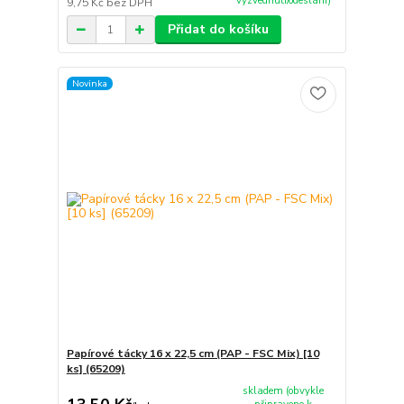
vyzvednutí/odeslání)
9,75 Kč
bez DPH
Přidat do košíku
Novinka
Papírové tácky 16 x 22,5 cm (PAP - FSC Mix) [10
ks] (65209)
skladem (obvykle