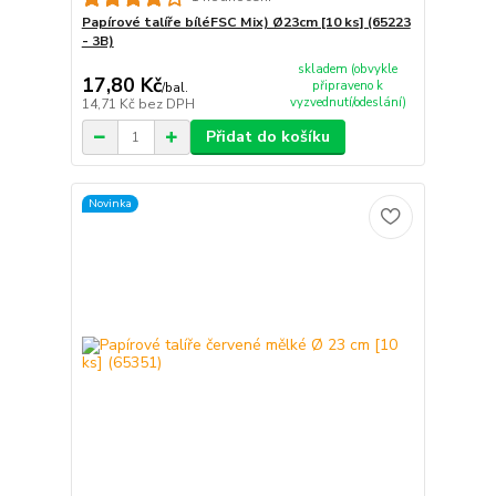
Papírové talíře bíléFSC Mix) Ø23cm [10 ks] (65223
- 3B)
skladem (obvykle
17,80 Kč
připraveno k
/
bal.
vyzvednutí/odeslání)
14,71 Kč
bez DPH
Přidat do košíku
Novinka