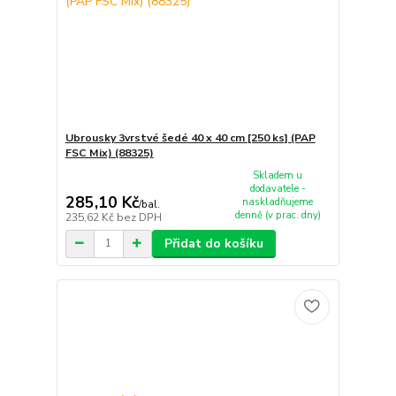
Ubrousky 3vrstvé šedé 40 x 40 cm [250 ks] (PAP
FSC Mix) (88325)
Skladem u
dodavatele -
285,10 Kč
naskladňujeme
/
bal.
denně (v prac. dny)
235,62 Kč
bez DPH
Přidat do košíku