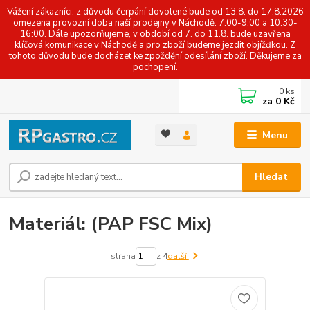
Vážení zákazníci, z důvodu čerpání dovolené bude od 13.8. do 17.8.2026
omezena provozní doba naší prodejny v Náchodě: 7:00-9:00 a 10:30-
16:00. Dále upozorňujeme, v období od 7. do 11.8. bude uzavřena
klíčová komunikace v Náchodě a pro zboží budeme jezdit objížďkou. Z
tohoto důvodu bude docházet ke zpoždění odesílání zboží. Děkujeme za
pochopení.
0
ks
za
0 Kč
Menu
Hledat
Materiál: (PAP FSC Mix)
strana
z 4
další