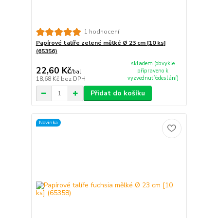
1 hodnocení
Papírové talíře zelené mělké Ø 23 cm [10 ks]
(65356)
skladem (obvykle
22,60 Kč
připraveno k
/
bal.
vyzvednutí/odeslání)
18,68 Kč
bez DPH
Přidat do košíku
Novinka