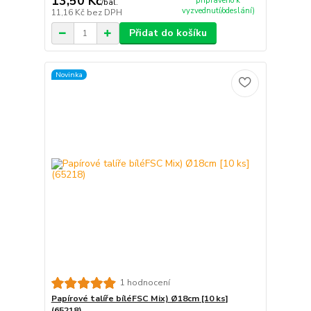
13,50 Kč
připraveno k
/
bal.
vyzvednutí/odeslání)
11,16 Kč
bez DPH
Přidat do košíku
Novinka
1 hodnocení
Papírové talíře bíléFSC Mix) Ø18cm [10 ks]
(65218)