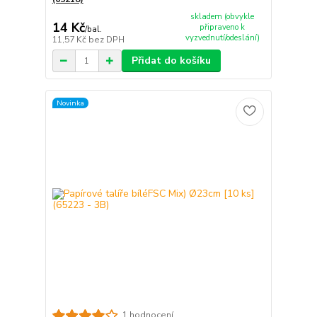
skladem (obvykle
14 Kč
připraveno k
/
bal.
vyzvednutí/odeslání)
11,57 Kč
bez DPH
Přidat do košíku
Novinka
1 hodnocení