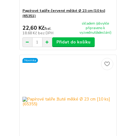
Papírové talíře červené mělké Ø 23 cm [10 ks]
(65351)
skladem (obvykle
22,60 Kč
připraveno k
/
bal.
vyzvednutí/odeslání)
18,68 Kč
bez DPH
Přidat do košíku
Novinka