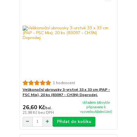
1 hodnocení
Velikonoční ubrousky 3-vrstvé 33 x 33 cm (PAP -
FSC Mix), 20 ks (83097 - CH3N) Doprodej.
skladem (obvykle
26,60 Kč
připraveno k
/
bal.
vyzvednutí/odeslání)
21,98 Kč
bez DPH
Přidat do košíku