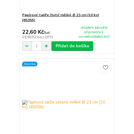
Papírové talíře žluté mělké Ø 23 cm [10 ks]
(65355)
skladem (obvykle
22,60 Kč
připraveno k
/
bal.
vyzvednutí/odeslání)
18,68 Kč
bez DPH
Přidat do košíku
Novinka