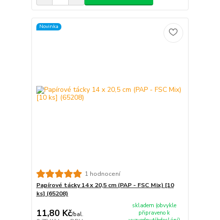
Novinka
1 hodnocení
Papírové tácky 14 x 20,5 cm (PAP - FSC Mix) [10
ks] (65208)
skladem (obvykle
11,80 Kč
připraveno k
/
bal.