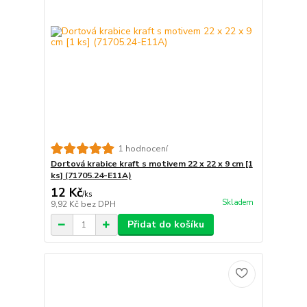
1 hodnocení
Dortová krabice kraft s motivem 22 x 22 x 9 cm [1
ks] (71705.24-E11A)
12 Kč
/
ks
Skladem
9,92 Kč
bez DPH
Přidat do košíku