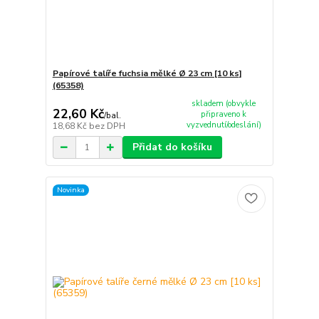
Papírové talíře fuchsia mělké Ø 23 cm [10 ks]
(65358)
skladem (obvykle
22,60 Kč
připraveno k
/
bal.
vyzvednutí/odeslání)
18,68 Kč
bez DPH
Přidat do košíku
Novinka