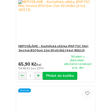
NEPOSÍLÁME - Kuchyňská utěrka (PAP FSC Mix)
3vrstvá Ø10,5cm 11m 50 útržků [4 ks] (60113)
Skladem u
dodavatele -
65,90 Kč
odesíláme následující
/
bal.
prac. den
54,46 Kč
bez DPH
Přidat do košíku
Novinka