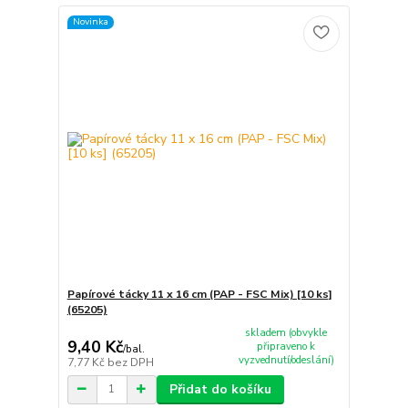
Novinka
Papírové tácky 11 x 16 cm (PAP - FSC Mix) [10 ks]
(65205)
skladem (obvykle
9,40 Kč
připraveno k
/
bal.
vyzvednutí/odeslání)
7,77 Kč
bez DPH
Přidat do košíku