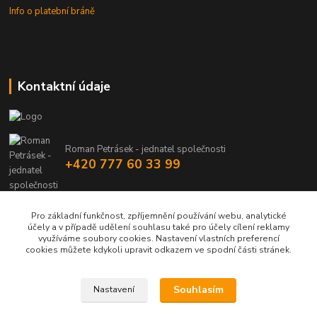
Info o platební bráně
Kontaktní údaje
Roman Petrásek - jednatel společnosti
+420 777 60 33 99
info@rpgastro.cz
Pro základní funkčnost, zpříjemnění používání webu, analytické
účely a v případě udělení souhlasu také pro účely cílení reklamy
využíváme soubory cookies. Nastavení vlastních preferencí
cookies můžete kdykoli upravit odkazem ve spodní části stránek.
Souhlasím
Nastavení
Upravit sběr cookies.