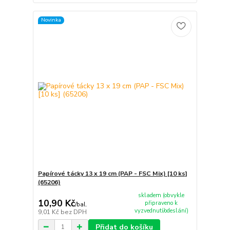
Novinka
Papírové tácky 13 x 19 cm (PAP - FSC Mix) [10 ks]
(65206)
skladem (obvykle
10,90 Kč
připraveno k
/
bal.
vyzvednutí/odeslání)
9,01 Kč
bez DPH
Přidat do košíku