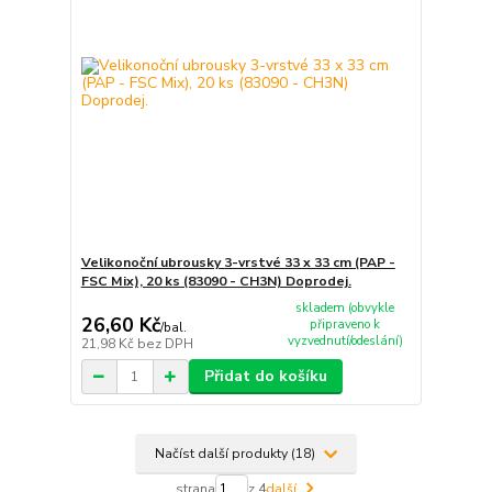
Velikonoční ubrousky 3-vrstvé 33 x 33 cm (PAP -
FSC Mix), 20 ks (83090 - CH3N) Doprodej.
skladem (obvykle
26,60 Kč
připraveno k
/
bal.
vyzvednutí/odeslání)
21,98 Kč
bez DPH
Přidat do košíku
Načíst další produkty (18)
strana
z 4
další