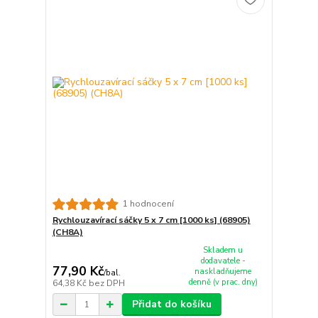
1 hodnocení
Rychlouzavírací sáčky 5 x 7 cm [1000 ks] (68905)
(CH8A)
Skladem u
dodavatele -
77,90 Kč
naskladňujeme
/
bal.
denně (v prac. dny)
64,38 Kč
bez DPH
Přidat do košíku