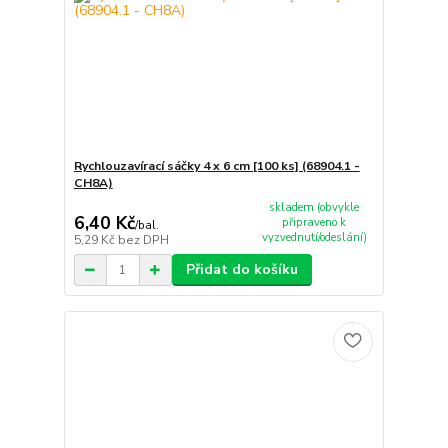
Rychlouzavírací sáčky 4 x 6 cm [100 ks] (68904.1 -
CH8A)
skladem (obvykle
6,40 Kč
připraveno k
/
bal.
vyzvednutí/odeslání)
5,29 Kč
bez DPH
Přidat do košíku