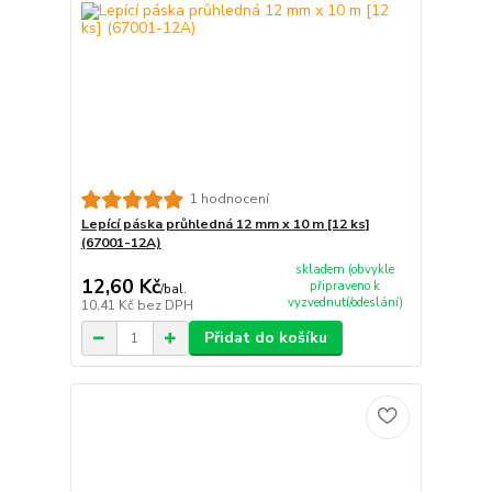
1 hodnocení
Lepící páska průhledná 12 mm x 10 m [12 ks]
(67001-12A)
skladem (obvykle
12,60 Kč
připraveno k
/
bal.
vyzvednutí/odeslání)
10,41 Kč
bez DPH
Přidat do košíku