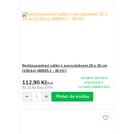
Rychlouzavírací sáčky s eurozávěsem 25 x 35 cm
[100 ks] (68925.1 - 8CHC)
skladem (obvykle
112,90 Kč
připraveno k
/
bal.
vyzvednutí/odeslání)
93,31 Kč
bez DPH
Přidat do košíku