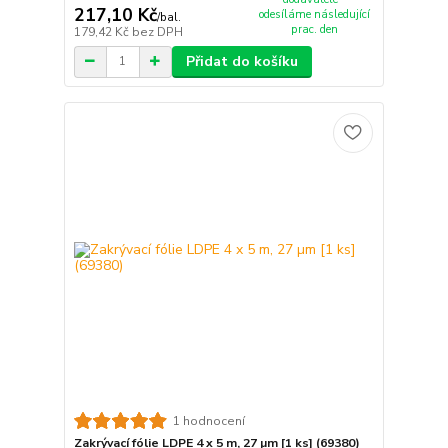
217,10 Kč
odesíláme následující
/
bal.
prac. den
179,42 Kč
bez DPH
Přidat do košíku
1 hodnocení
Zakrývací fólie LDPE 4 x 5 m, 27 µm [1 ks] (69380)