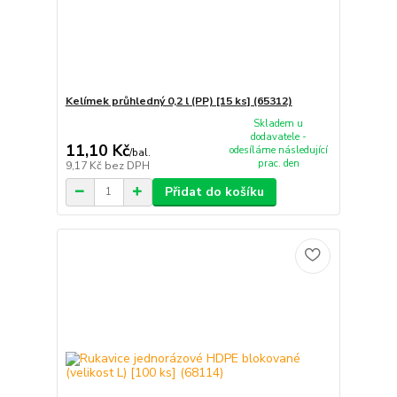
Kelímek průhledný 0,2 l (PP) [15 ks] (65312)
Skladem u
dodavatele -
11,10 Kč
odesíláme následující
/
bal.
prac. den
9,17 Kč
bez DPH
Přidat do košíku