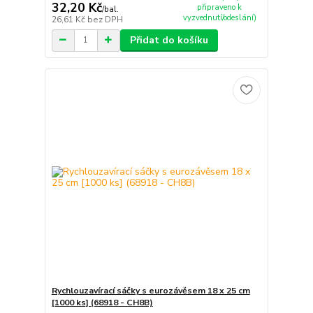
32,20 Kč
připraveno k
/
bal.
vyzvednutí/odeslání)
26,61 Kč
bez DPH
Přidat do košíku
Rychlouzavírací sáčky s eurozávěsem 18 x 25 cm
[1000 ks] (68918 - CH8B)