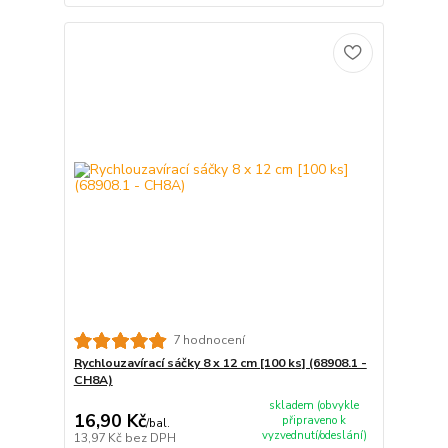
7 hodnocení
Rychlouzavírací sáčky 8 x 12 cm [100 ks] (68908.1 -
CH8A)
skladem (obvykle
16,90 Kč
připraveno k
/
bal.
vyzvednutí/odeslání)
13,97 Kč
bez DPH