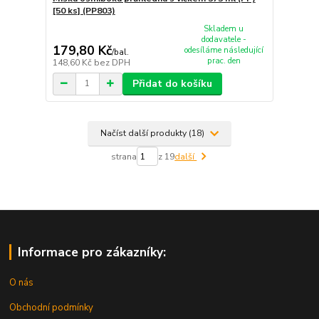
[50 ks] (PP803)
Skladem u
dodavatele -
179,80 Kč
odesíláme následující
/
bal.
prac. den
148,60 Kč
bez DPH
Přidat do košíku
Načíst další produkty (18)
strana
z 19
další
Informace pro zákazníky:
O nás
Obchodní podmínky