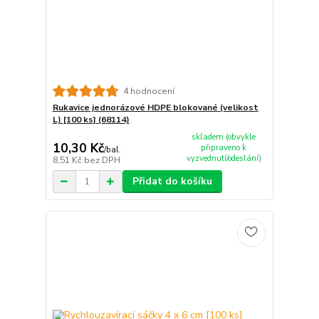
4 hodnocení
Rukavice jednorázové HDPE blokované (velikost
L) [100 ks] (68114)
skladem (obvykle
10,30 Kč
připraveno k
/
bal.
vyzvednutí/odeslání)
8,51 Kč
bez DPH
Přidat do košíku