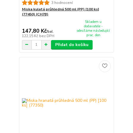
3 hodnocení
Miska kulatá průhledná 500 ml (PP) [100 ks]
(77450) (CH7B)
Skladem u
dodavatele -
147,80 Kč
odesíláme následující
/
bal.
prac. den
122,15 Kč
bez DPH
Přidat do košíku