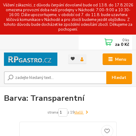
Vážení zákazníci, z důvodu čerpání dovolené bude od 13.8. do 17.8.2026
omezena provozní doba naší prodejny v Náchodě: 7:00-9:00 a 10:30-
16:00. Dále upozorňujeme, v období od 7. do 11.8. bude uzavřena
klíčová komunikace v Náchodě a pro zboží budeme jezdit objížďkou. Z
tohoto důvodu bude docházet ke zpoždění odesílání zboží. Děkujeme za
pochopení.
0
ks
za
0 Kč
Menu
Hledat
Barva: Transparentní
strana
z 19
další