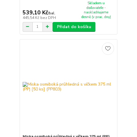
Skladem u
dodavatele -
539,10 Kč
naskladňujeme
/
bal.
denně (v prac. dny)
445,54 Kč
bez DPH
Přidat do košíku
Miska osmiboká průhledná s víčkem 375 ml (PP)