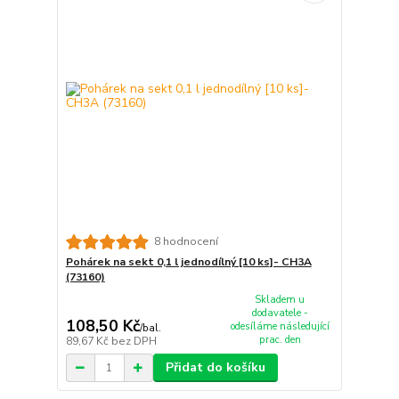
8 hodnocení
Pohárek na sekt 0,1 l jednodílný [10 ks]- CH3A
(73160)
Skladem u
dodavatele -
108,50 Kč
odesíláme následující
/
bal.
prac. den
89,67 Kč
bez DPH
Přidat do košíku