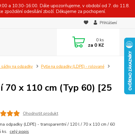
:00 a 10:30-16:00. Dále upozorňujeme, v období od 7. do 11.8.
e zpoždění odesílání zboží. Děkujeme za pochopení.
Přihlášení
0
ks
za
0 Kč
a sáčky na odpadky
Pytle na odpadky (LDPE) - rolované
í 70 x 110 cm (Typ 60) [25
Ohodnotit produkt
na odpadky (LDPE) - transparentní / 120 l / 70 x 110 cm / 60
5 ks.
celý popis