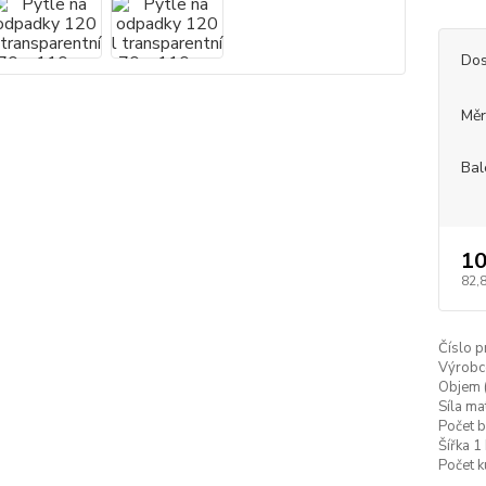
Dos
Měr
Bal
10
82,
Číslo p
Výrobc
Objem (
Síla ma
Počet b
Šířka 1 
Počet k