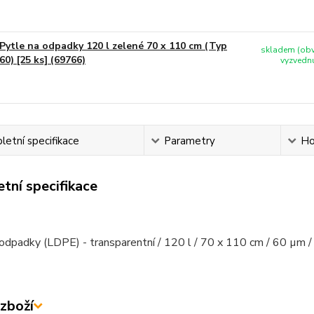
Pytle na odpadky 120 l zelené 70 x 110 cm (Typ
skladem (obv
60) [25 ks] (69766)
vyzvednu
etní specifikace
Parametry
Ho
tní specifikace
odpadky (LDPE) - transparentní / 120 l / 70 x 110 cm / 60 µm /
zboží