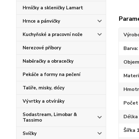
Hrníčky a skleničky Lamart
Param
Hrnce a pánvičky
Kuchyňské a pracovní nože
Výrob
Nerezové příbory
Barva
Naběračky a obracečky
Objem 
Pekáče a formy na pečení
Materi
Talíře, misky, dózy
Hmotno
Vývrtky a otvíráky
Počet 
Sodastream, Limobar &
Délka 
Tassimo
Šířka 
Svíčky