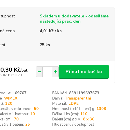
tupnost
Skladem u dodavatele - odesíláme
následující prac. den
ná cena
4,01 Kč / ks
ení
25 ks
0,30 Kč
/
bal.
Přidat do košíku
89 Kč
bez DPH
roduktu:
69767
EAN kód:
8591199697673
e:
WIMEX
Barva:
Transparentní
l):
120
Materiál:
LDPE
teriálu v mikronech:
50
Hmotnost (celé balení) g:
1308
alení v 1 kartonu:
10
Délka 1 ks (cm):
110
ks (cm):
70
Balení (cm) ø x v.:
8 x 36
usů v 1 balení:
25
Hlídat cenu / dostupnost