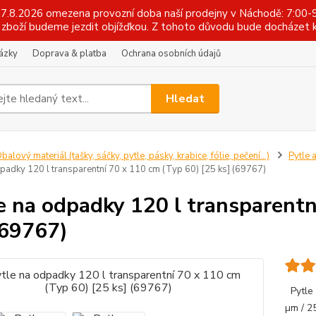
 17.8.2026 omezena provozní doba naší prodejny v Náchodě: 7:00-9
zboží budeme jezdit objížďkou. Z tohoto důvodu bude docházet k
tázky
Doprava & platba
Ochrana osobních údajů
Hledat
balový materiál (tašky, sáčky, pytle, pásky, krabice, fólie, pečení...)
Pytle 
dpadky 120 l transparentní 70 x 110 cm (Typ 60) [25 ks] (69767)
e na odpadky 120 l transparentn
(69767)
Pytle 
µm / 2