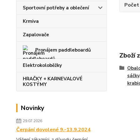
Počet 
Sportovní potřeby a oblečení
Krmiva
Zapalovače
Pronájem paddleboardů
Zboží 
Elektrokoloběžky
Obalo
sáčky
HRAČKY + KARNEVALOVÉ
krabic
KOSTÝMY
Novinky
29.07.2026
Čerpání dovolené 9.-13.9.2024
Vážení zákazníci, z důvodu čerpání