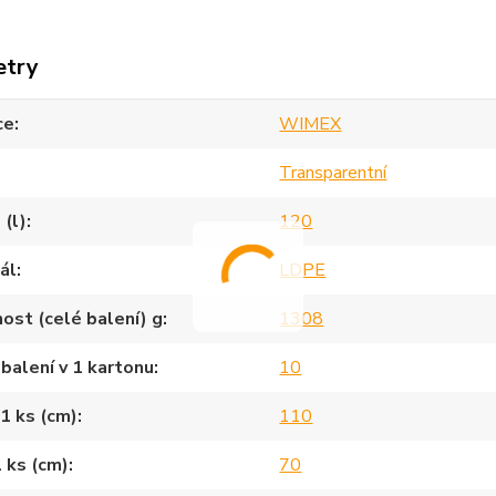
etry
ce
WIMEX
Transparentní
(l)
120
ál
LDPE
st (celé balení) g
1308
balení v 1 kartonu
10
1 ks (cm)
110
1 ks (cm)
70