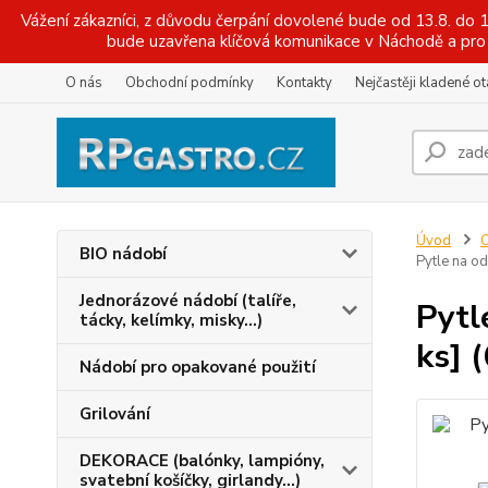
Vážení zákazníci, z důvodu čerpání dovolené bude od 13.8. do
bude uzavřena klíčová komunikace v Náchodě a pro 
O nás
Obchodní podmínky
Kontakty
Nejčastěji kladené o
Úvod
O
BIO nádobí
Pytle na o
Jednorázové nádobí (talíře,
Pytl
tácky, kelímky, misky...)
ks] 
Nádobí pro opakované použití
Grilování
DEKORACE (balónky, lampióny,
svatební košíčky, girlandy...)