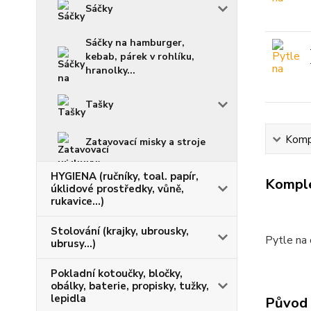
Sáčky
Sáčky na hamburger,
kebab, párek v rohlíku,
hranolky...
Tašky
Kompl
Zatavovací misky a stroje
HYGIENA (ručníky, toal. papír,
Komple
úklidové prostředky, vůně,
rukavice...)
Stolování (krajky, ubrousky,
Pytle na 
ubrusy...)
Pokladní kotoučky, bločky,
obálky, baterie, propisky, tužky,
lepidla
Původ 