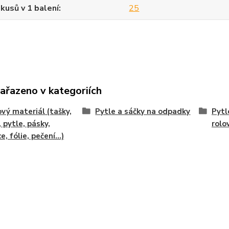
kusů v 1 balení
25
zařazeno v kategoriích
vý materiál (tašky,
Pytle a sáčky na odpadky
Pytl
, pytle, pásky,
rolo
e, fólie, pečení...)