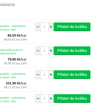
oblíbených
vatele - odesíláme
Přidat do košíku
ící prac. den
84,50 Kč
/
bal.
69,83 Kč
bez DPH
ykle připraveno k
Přidat do košíku
tí/odeslání)
79,80 Kč
/
bal.
65,95 Kč
bez DPH
vatele - odesíláme
Přidat do košíku
ící prac. den
101,90 Kč
/
bal.
84,21 Kč
bez DPH
vatele - odesíláme
Přidat do košíku
ící prac. den