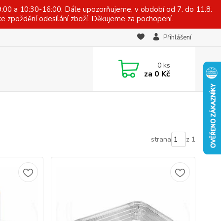
:00 a 10:30-16:00. Dále upozorňujeme, v období od 7. do 11.8.
e zpoždění odesílání zboží. Děkujeme za pochopení.
Přihlášení
0
ks
za
0 Kč
strana
z 1