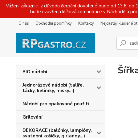
Vážení zákazníci, z důvodu čerpání dovolené bude od 13.8. do
bude uzavřena klíčová komunikace v Náchodě a pro 
O nás
Obchodní podmínky
Kontakty
Nejčastěji kladené o
Šířk
BIO nádobí
Jednorázové nádobí (talíře,
tácky, kelímky, misky...)
Nádobí pro opakované použití
Grilování
DEKORACE (balónky, lampióny,
svatební košíčky, girlandy...)