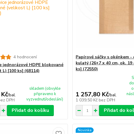
4 hodnocení
Papírové sáčky s okénkem - 
kulatý (26+7 x 40 cm, ok. 19
e jednorázové HDPE blokované
ks] (72550)
t L) [100 ks] (68114)
S
do
skladem (obvykle
o
 Kč
1 257,80 Kč
připraveno k
násl
/
bal.
/
bal.
vyzvednutí/odeslání)
bez DPH
1 039,50 Kč
bez DPH
Přidat do košíku
Přidat do ko
Novinka