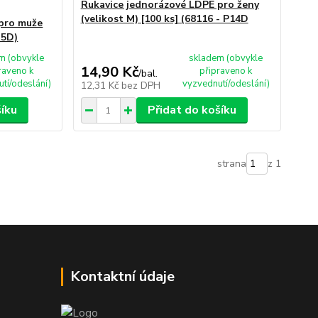
Rukavice jednorázové LDPE pro ženy
(velikost M) [100 ks] (68116 - P14D
 pro muže
 5D)
m (obvykle
skladem (obvykle
14,90 Kč
raveno k
připraveno k
/
bal.
tí/odeslání)
vyzvednutí/odeslání)
12,31 Kč
bez DPH
šíku
Přidat do košíku
strana
z 1
Kontaktní údaje