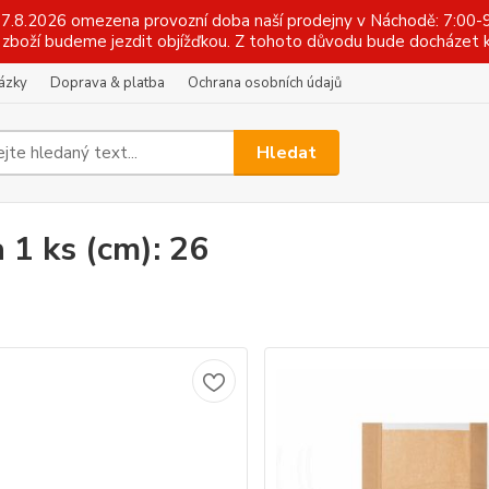
 17.8.2026 omezena provozní doba naší prodejny v Náchodě: 7:00-9
zboží budeme jezdit objížďkou. Z tohoto důvodu bude docházet k
tázky
Doprava & platba
Ochrana osobních údajů
Hledat
a 1 ks (cm): 26