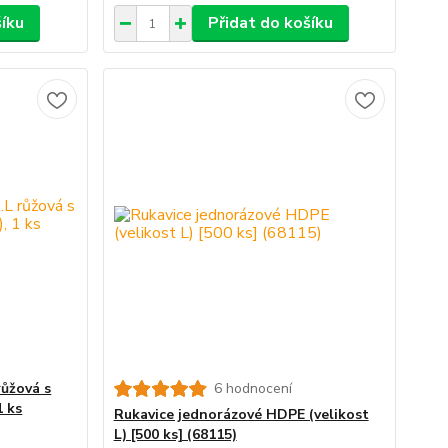
šíku
Přidat do košíku
růžová s
6 hodnocení
1 ks
Rukavice jednorázové HDPE (velikost
L) [500 ks] (68115)