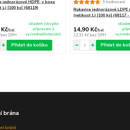
e jednorázové HDPE, v boxu
3 hodnocení
t L) [100 ks] (68119)
Rukavice jednorázové LDPE
(velikost L) [100 ks] (68117 -
skladem (obvykle
sklade
 Kč
14,90 Kč
připraveno k
přip
/
bal.
/
bal.
vyzvednutí/odeslání)
vyzvednu
č
bez DPH
12,31 Kč
bez DPH
Přidat do košíku
Přidat do ko
í brána
bní bráně