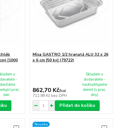
chléb
Mísa GASTRO 1/2 hranatá ALU 32 x 26
 cm) [1000
x 6 cm [50 ks] (79722)
kladem u
Skladem u
davatele -
dodavatele -
desíláme
naskladňujeme
862,70 Kč
edující prac.
denně (v prac.
/
bal.
den
dny)
712,98 Kč
bez DPH
šíku
Přidat do košíku
Novinka