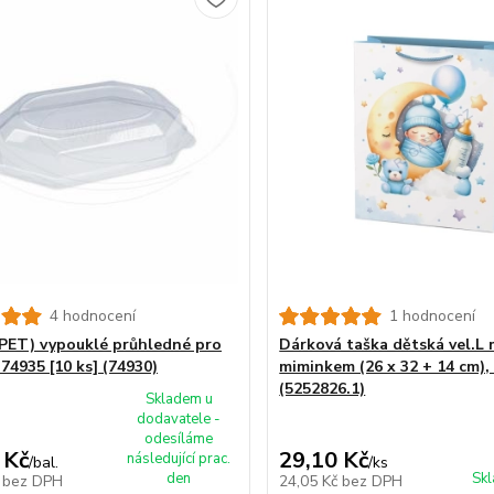
4 hodnocení
1 hodnocení
rPET) vypouklé průhledné pro
Dárková taška dětská vel.L 
74935 [10 ks] (74930)
miminkem (26 x 32 + 14 cm), 
(5252826.1)
Skladem u
dodavatele -
odesíláme
 Kč
29,10 Kč
následující prac.
/
bal.
/
ks
den
Skl
č
bez DPH
24,05 Kč
bez DPH