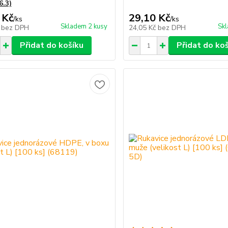
6.3)
 Kč
29,10 Kč
/
ks
/
ks
Skladem 2 kusy
Skl
č
bez DPH
24,05 Kč
bez DPH
Přidat do košíku
Přidat do ko