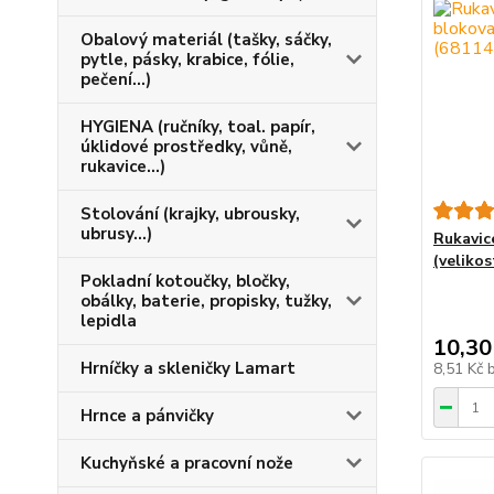
Obalový materiál (tašky, sáčky,
pytle, pásky, krabice, fólie,
pečení...)
HYGIENA (ručníky, toal. papír,
úklidové prostředky, vůně,
rukavice...)
Stolování (krajky, ubrousky,
ubrusy...)
Rukavic
(velikos
Pokladní kotoučky, bločky,
obálky, baterie, propisky, tužky,
lepidla
10,30
Hrníčky a skleničky Lamart
8,51 Kč
Hrnce a pánvičky
Kuchyňské a pracovní nože