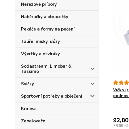
Nerezové příbory
Naběračky a obracečky
Pekáče a formy na pečení
Talíře, misky, dózy
Vývrtky a otvíráky
Sodastream, Limobar &
Tassimo
Svíčky
Víčko (
podnos 
Sportovní potřeby a oblečení
Krmiva
92,80
Zapalovače
76,69 K