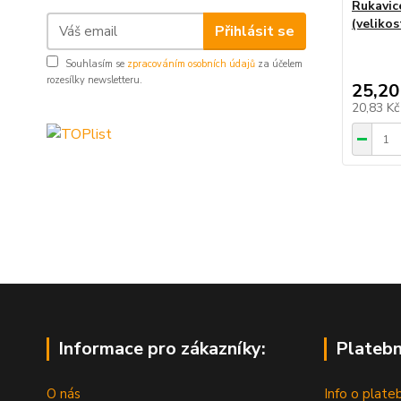
Rukavic
(velikos
Přihlásit se
Souhlasím se
zpracováním osobních údajů
za účelem
rozesílky newsletteru.
25,20
20,83 K
Informace pro zákazníky:
Platebn
O nás
Info o plate