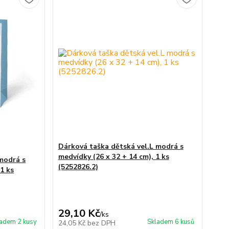
Dárková taška dětská vel.L modrá s
medvídky (26 x 32 + 14 cm), 1 ks
modrá s
(5252826.2)
1 ks
29,10 Kč
/
ks
adem 2 kusy
Skladem 6 kusů
24,05 Kč
bez DPH