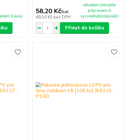
skladem (obvykle
58,20 Kč
připraveno k
/
bal.
adem 6 kusů
vyzvednutí/odeslání)
48,10 Kč
bez DPH
šíku
Přidat do košíku