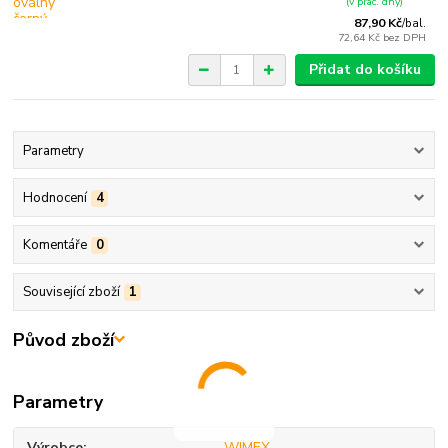
(v prac. dny)
87,90 Kč
/
bal.
72,64 Kč
bez DPH
Přidat do košíku
Parametry
Hodnocení
4
Komentáře
0
Související zboží
1
Původ zboží
Parametry
Výrobce
WIMEX