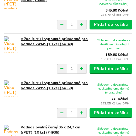
vyzvednutí/odeslání)
345,80 Kč
/
bal.
285,79 Kč
bez DPH
Přidat do košíku
Víčko (rPET) vypouklé průhledné pro
Skladem u dodavatele -
podnos 74945 [10 ks] (74940)
odesíláme následující
prac. den
189,60 Kč
/
bal.
156,69 Kč
bez DPH
Přidat do košíku
Víčko (rPET) vypouklé průhledné pro
Skladem u dodavatele -
podnos 74955 [10 ks] (74950)
naskladňujeme denně
(v prac. dny)
331 Kč
/
bal.
273,55 Kč
bez DPH
Přidat do košíku
Podnos oválný černý 35 x 24,7 cm
Skladem u dodavatele -
(rPET) [10 ks] (74935)
naskladňujeme denně