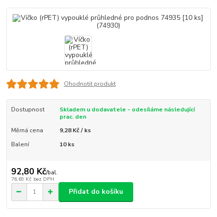
Ohodnotit produkt
Dostupnost
Skladem u dodavatele - odesíláme následující
prac. den
Měrná cena
9,28 Kč / ks
Balení
10 ks
92,80 Kč
/
bal.
76,69 Kč
bez DPH
Přidat do košíku