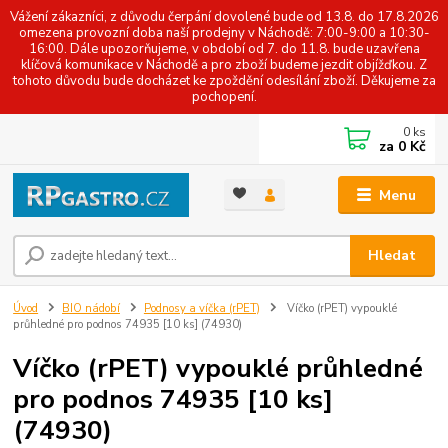
Vážení zákazníci, z důvodu čerpání dovolené bude od 13.8. do 17.8.2026
omezena provozní doba naší prodejny v Náchodě: 7:00-9:00 a 10:30-
16:00. Dále upozorňujeme, v období od 7. do 11.8. bude uzavřena
klíčová komunikace v Náchodě a pro zboží budeme jezdit objížďkou. Z
tohoto důvodu bude docházet ke zpoždění odesílání zboží. Děkujeme za
pochopení.
0
ks
za
0 Kč
Menu
Hledat
Úvod
BIO nádobí
Podnosy a víčka (rPET)
Víčko (rPET) vypouklé
průhledné pro podnos 74935 [10 ks] (74930)
Víčko (rPET) vypouklé průhledné
pro podnos 74935 [10 ks]
(74930)