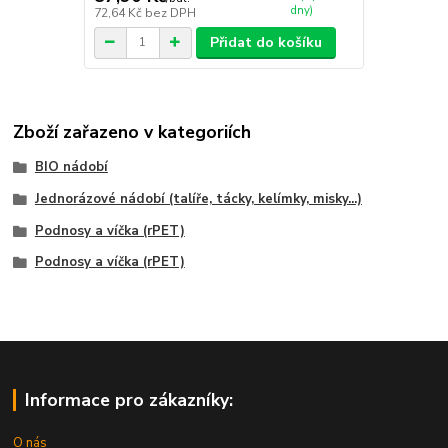
dny)
72,64 Kč
bez DPH
Přidat do košíku
Zboží zařazeno v kategoriích
BIO nádobí
Jednorázové nádobí (talíře, tácky, kelímky, misky...)
Podnosy a víčka (rPET)
Podnosy a víčka (rPET)
Informace pro zákazníky:
O nás