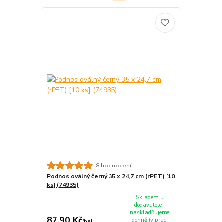
8 hodnocení
Podnos oválný černý 35 x 24,7 cm (rPET) [10
ks] (74935)
Skladem u
dodavatele -
naskladňujeme
87,90 Kč
denně (v prac.
/
bal.