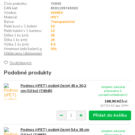
Číslo produktu:
74930
EAN kód:
8591199749303
Výrobce:
WIMEX
Materiál:
rPET
Barva:
Transparentní
Počet kusů v 1 balení:
10
Počet balení v 1 kartonu:
10
Délka 1 ks (cm):
36
Šířka 1 ks (cm):
26
Výška 1 ks (cm):
6,5
Hmotnost (celé balení) g:
391
Hlídat cenu / dostupnost
Do oblíbených
Podobné produkty
Podnos (rPET) oválný černý 45 x 30,2
skladem (obvykle
cm [10 ks] (74945)
připraveno k
vyzvednutí/odeslání)
166,90 Kč
/
bal.
137,93 Kč
bez DPH
Přidat do košíku
Podnos (rPET) oválný černý 54 x 36 cm
skladem (obvykle
[10 ks] (74955)
připraveno k