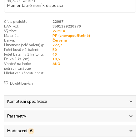
30,74 Kč
bez DPH
Momentálně není k dispozici
Číslo produktu:
22097
EAN kód:
8591199220970
Výrobce:
WIMEX
Materiál:
PP (znovupoužitelné)
Barva:
Červená
Hmotnost (celé balení) g:
222,7
Počet kusů v 1 balení:
50
Počet balení v 1 kartonu:
40
Délka 1 ks (cm):
18,5
Vhodné na horké
ANO
potraviny/nápoje:
Hlídat cenu / dostupnost
Do oblíbených
Kompletní specifikace
Parametry
Hodnocení
6