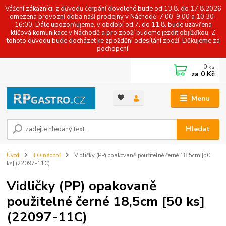
Vážení zákazníci, z důvodu čerpání dovolené bude od 13.8. do 17.8.2026
omezena provozní doba naší prodejny v Náchodě: 7:00-9:00 a 10:30-
16:00. Dále upozorňujeme, v období od 7. do 11.8. bude uzavřena
klíčová komunikace v Náchodě a pro zboží budeme jezdit objížďkou. Z
tohoto důvodu bude docházet ke zpoždění odesílání zboží. Děkujeme za
pochopení.
0
ks
za
0 Kč
Menu
Hledat
Úvod
BIO nádobí
Vidličky (PP) opakovaně použitelné černé 18,5cm [50
ks] (22097-11C)
Vidličky (PP) opakovaně
použitelné černé 18,5cm [50 ks]
(22097-11C)