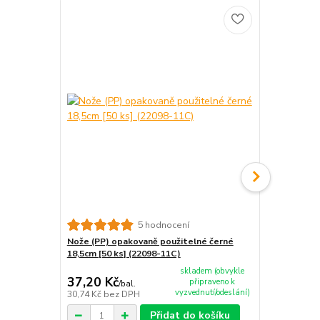
5 hodnocení
Nože (PP) opakovaně použitelné černé
Lžíce (PP) z
18,5cm [50 ks] (22098-11C)
[50 ks] (220
skladem (obvykle
37,20 Kč
39 Kč
připraveno k
/
bal.
/
bal.
vyzvednutí/odeslání)
30,74 Kč
bez DPH
32,23 Kč
bez
Přidat do košíku