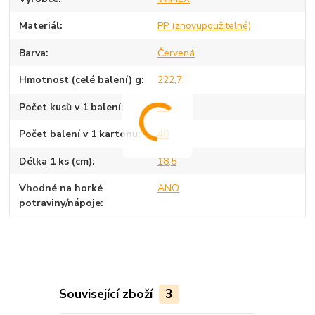
Materiál
PP (znovupoužitelné)
Barva
Červená
Hmotnost (celé balení) g
222,7
Počet kusů v 1 balení
50
Počet balení v 1 kartonu
40
Délka 1 ks (cm)
18,5
Vhodné na horké
ANO
potraviny/nápoje
Související zboží
3