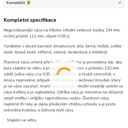
Komentáře
0
Kompletní specifikace
Nejprodávanější váza na hřbitov střední velikosti (výška 234 mm,
vrchní průměr 112 mm, objem O,95 l).
Vyrábíme v deseti barvách (mramorová, bílá, černá, hnědá, světle
šedá, tmavě šedá, stříbrná, zelená, terakotová a měděná).
Plastová váza určená především na hřbitov je provedena tak, aby
byla stabilní ve větru a proto má v podstavci
o průměru 120 mm
zátěž
(váha vázy cca 0,95 kg)
. Může být na hrobě celoročně, v
mrazu nepraskne, případně led vysune aranžovací kroužek, který
je ve váze zasunut. Aranžovací kroužek umožní snadněji umístit ve
váze květiny a je vyjímatelný. Údržba vázy je omezena na občasné
umytí vnitřku i vnějšku saponátovou vodou. Životnost vázy,
nejméně tři roky, je dána především ztrátou vzhledu a je proto
ovlivněna kvalitou a četností mytí vázy.
¨ Stabilní ve větru