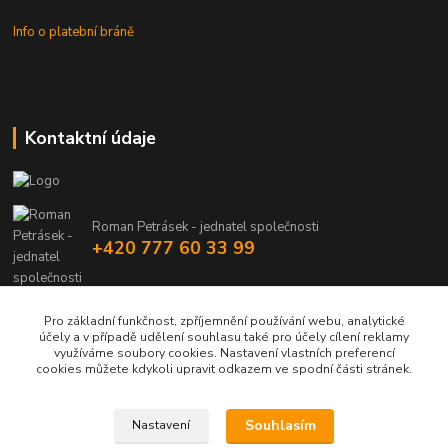
Info o platební bráně
Kontaktní údaje
Roman Petrásek - jednatel společnosti
+420 777 60 33 99
info@rpgastro.cz
Pro základní funkčnost, zpříjemnění používání webu, analytické
účely a v případě udělení souhlasu také pro účely cílení reklamy
využíváme soubory cookies. Nastavení vlastních preferencí
cookies můžete kdykoli upravit odkazem ve spodní části stránek.
Souhlasím
Nastavení
Upravit sběr cookies.