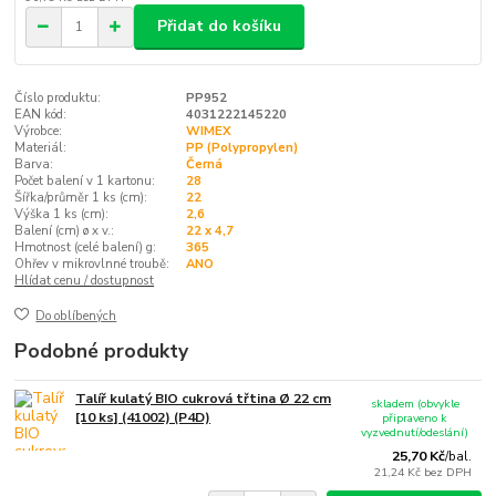
Přidat do košíku
Číslo produktu:
PP952
EAN kód:
4031222145220
Výrobce:
WIMEX
Materiál:
PP (Polypropylen)
Barva:
Černá
Počet balení v 1 kartonu:
28
Šířka/průměr 1 ks (cm):
22
Výška 1 ks (cm):
2,6
Balení (cm) ø x v.:
22 x 4,7
Hmotnost (celé balení) g:
365
Ohřev v mikrovlnné troubě:
ANO
Hlídat cenu / dostupnost
Do oblíbených
Podobné produkty
Talíř kulatý BIO cukrová třtina Ø 22 cm
skladem (obvykle
[10 ks] (41002) (P4D)
připraveno k
vyzvednutí/odeslání)
25,70 Kč
/
bal.
21,24 Kč
bez DPH