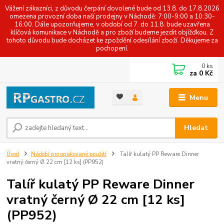
Vážení zákazníci, z důvodu čerpání dovolené bude od 13.8. do 17.8.2026
omezena provozní doba naší prodejny v Náchodě: 7:00-9:00 a 10:30-
16:00. Dále upozorňujeme, v období od 7. do 11.8. bude uzavřena
klíčová komunikace v Náchodě a pro zboží budeme jezdit objížďkou. Z
tohoto důvodu bude docházet ke zpoždění odesílání zboží. Děkujeme za
pochopení.
0
ks
za
0 Kč
Menu
Hledat
Úvod
Nádobí pro opakované použití
Talíř kulatý PP Reware Dinner
vratný černý Ø 22 cm [12 ks] (PP952)
Talíř kulatý PP Reware Dinner
vratný černý Ø 22 cm [12 ks]
(PP952)