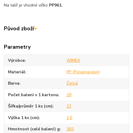
Na talíř je vhodné víčko
PP961.
Původ zboží
Parametry
Výrobce
WIMEX
Materiál
PP (Polypropylen)
Barva
Černá
Počet balení v 1 kartonu
28
Šířka/průměr 1 ks (cm)
22
Výška 1 ks (cm)
2,6
Hmotnost (celé balení) g
365