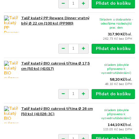
Přidat do košíku
Talíř kulatý PP Reware Dinner vratný
Skladem u dodavatele -
bílý Ø 22 cm [100 ks] (PP980)
odesíláme následující
prac. den
317,90 Kč
/
bal.
262,73 Kč
bez DPH
Přidat do košíku
Talíř kulatý BIO cukrová třtina Ø 17,5
skladem (obvykle
cm [50 ks] (41017)
připraveno k
vyzvednutí/odeslání)
58,20 Kč
/
bal.
48,10 Kč
bez DPH
Přidat do košíku
Talíř kulatý BIO cukrová třtina Ø 26 cm
skladem (obvykle
[50 ks] (41026-3C)
připraveno k
vyzvednutí/odeslání)
144,10 Kč
/
bal.
119,09 Kč
bez DPH
Přidat do košíku