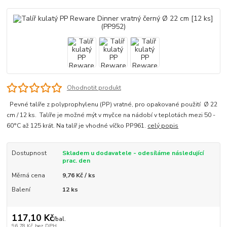
Ohodnotit produkt
Pevné talíře z polyprophylenu (PP) vratné, pro opakované použití Ø 22
cm / 12 ks. Talíře je možné mýt v myčce na nádobí v teplotách mezi 50 -
60°C až 125 krát. Na talíř je vhodné víčko PP961.
celý popis
Dostupnost
Skladem u dodavatele - odesíláme následující
prac. den
Měrná cena
9,76 Kč / ks
Balení
12 ks
117,10 Kč
/
bal.
96,78 Kč
bez DPH