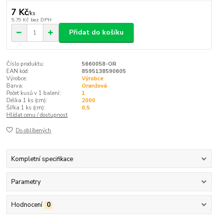
7 Kč
/
ks
5,79 Kč
bez DPH
Přidat do košíku
Číslo produktu:
5660058-OR
EAN kód:
8595138590605
Výrobce:
Výrobce
Barva:
Oranžová
Počet kusů v 1 balení:
1
Délka 1 ks (cm):
2000
Šířka 1 ks (cm):
0,5
Hlídat cenu / dostupnost
Do oblíbených
Kompletní specifikace
Parametry
Hodnocení
0