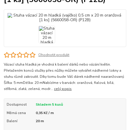
Ohodnotit produkt
Vázací stuha hladká je vhodná k balení dárků nebo vázání květin.
Přetažením konců stužky přes nůžky můžete vytvářet nádherné lokny a
stuhu různě zakroutit. Díky tomu bude Váš dárek nádherně naaranžovaný.
Šířka: 5 mmDélka: 20 mNabízíme v barvách: oranžová, fialová, bílá,
stříbrná, zlatá, zelená, modr...
celý popis
Dostupnost
Skladem 5 kusů
Měrná cena
0,35 Kč / m
Balení
20 m