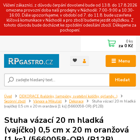
Vážení zákazníci, z důvodu čerpání dovolené bude od 13.8. do 17.8.2026
omezena provozní doba naší prodejny v Náchodě: 7:00-9:00 a 10:30-
16:00. Dále upozorňujeme, v období od 7. do 11.8. bude uzavřena
klíčová komunikace v Náchodě a pro zboží budeme jezdit objížďkou. Z
tohoto důvodu bude docházet ke zpoždění odesílání zboží. Děkujeme za
pochopení.
0
ks
za
0 Kč
Menu
Hledat
Úvod
DEKORACE (balónky, lampióny, svatební košíčky, girlandy...)
Sezónní zboží
Vánoce a Mikuláš
Dekorace
Stuha vázací 20 m hladká
(vajíčko) 0,5 cm x 20 m oranžová [1 ks] (5660058-OR) (P12B)
Stuha vázací 20 m hladká
(vajíčko) 0,5 cm x 20 m oranžová
[1 ks] (5660058-OR) (P12B)