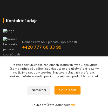
Kontaktní údaje
Roman Petrásek - jednatel společnosti
+420 777 60 33 99
info@rpgastro.cz
Pro základní funkčnost, zpříjemnění používání webu, analytické
účely a v případě udělení souhlasu také pro účely cílení reklamy
využíváme soubory cookies. Nastavení vlastních preferencí
cookies můžete kdykoli upravit odkazem ve spodní části stránek.
Souhlasím
Nastavení
Upravit sběr cookies.
Souhlas můžete odmítnout
zde
.