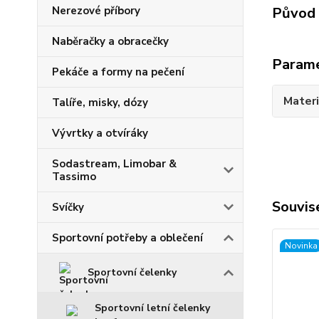
Nerezové příbory
Původ 
Naběračky a obracečky
Param
Pekáče a formy na pečení
Materi
Talíře, misky, dózy
Vývrtky a otvíráky
Sodastream, Limobar &
Tassimo
Souvise
Svíčky
Sportovní potřeby a oblečení
Novinka
Sportovní čelenky
Sportovní letní čelenky