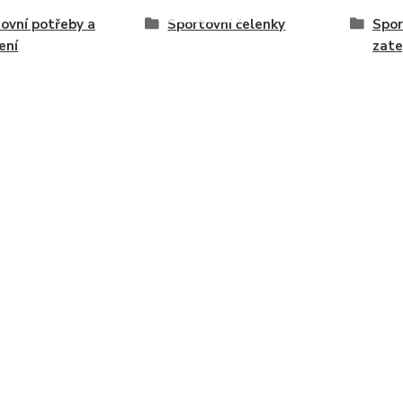
ovní potřeby a
Sportovní čelenky
Spor
ení
zate