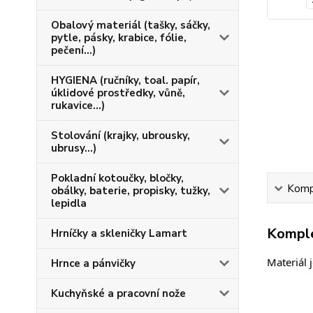
Obalový materiál (tašky, sáčky,
pytle, pásky, krabice, fólie,
pečení...)
HYGIENA (ručníky, toal. papír,
úklidové prostředky, vůně,
rukavice...)
Stolování (krajky, ubrousky,
ubrusy...)
Pokladní kotoučky, bločky,
Kompl
obálky, baterie, propisky, tužky,
lepidla
Komple
Hrníčky a skleničky Lamart
Materiál 
Hrnce a pánvičky
Kuchyňské a pracovní nože