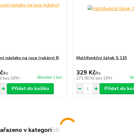
ní návleky na ruce (rukávy) R
Multifunkční šátek S 115
č
329 Kč
/
ks
/
ks
Skladem 1 kus
Sk
Kč
bez DPH
271,90 Kč
bez DPH
Přidat do košíku
Přidat do ko
zařazeno v kategoriích