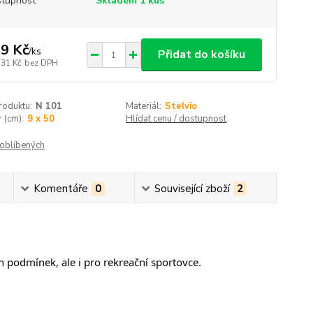
tupnost
Skladem 1 kus
9 Kč
/
ks
Přidat do košíku
,31 Kč
bez DPH
roduktu:
N 101
Materiál:
Stelvio
 (cm):
9 x 50
Hlídat cenu / dostupnost
oblíbených
Komentáře
0
Související zboží
2
h podmínek, ale i pro rekreační sportovce.