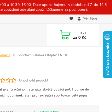
:00 a 10:30-16:00. Dále upozorňujeme, v období od 7. do 11.8.
e zpoždění odesílání zboží. Děkujeme za pochopení.
Přihlášení
0
ks
za
0 Kč
teplené
Sportovní čelenka zateplená N 101
Ohodnotit produkt
l je z funkčního materiálu, skvělé odvádí pot. Hodí se do
ních podmínek, ale i pro rekreační sportovce.
celý popis