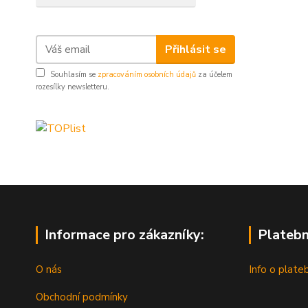
Přihlásit se
Souhlasím se
zpracováním osobních údajů
za účelem
rozesílky newsletteru.
Informace pro zákazníky:
Platebn
O nás
Info o plate
Obchodní podmínky