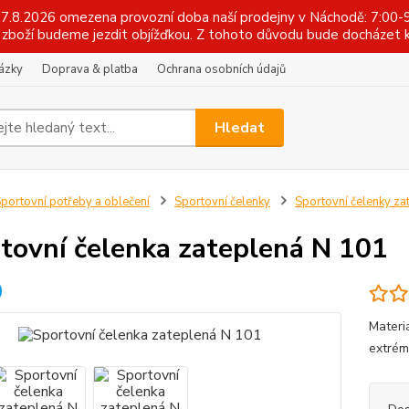
 17.8.2026 omezena provozní doba naší prodejny v Náchodě: 7:00-9
zboží budeme jezdit objížďkou. Z tohoto důvodu bude docházet k
tázky
Doprava & platba
Ochrana osobních údajů
Hledat
portovní potřeby a oblečení
Sportovní čelenky
Sportovní čelenky za
tovní čelenka zateplená N 101
Materiá
extrém