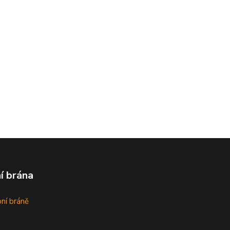
í brána
bní bráně