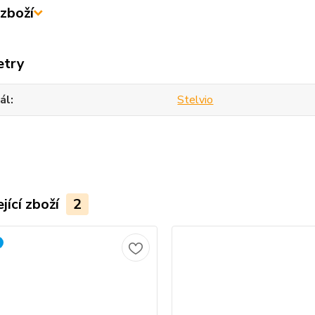
zboží
etry
ál
Stelvio
jící zboží
2