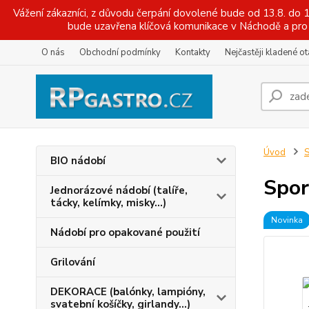
Vážení zákazníci, z důvodu čerpání dovolené bude od 13.8. do
bude uzavřena klíčová komunikace v Náchodě a pro 
O nás
Obchodní podmínky
Kontakty
Nejčastěji kladené o
Úvod
S
BIO nádobí
Spor
Jednorázové nádobí (talíře,
tácky, kelímky, misky...)
Novinka
Nádobí pro opakované použití
Grilování
DEKORACE (balónky, lampióny,
svatební košíčky, girlandy...)