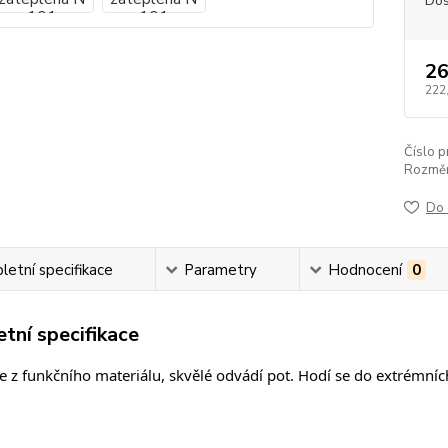
Dos
26
222
Číslo p
Rozměr
Do 
etní specifikace
Parametry
Hodnocení
0
tní specifikace
je z funkčního materiálu, skvělé odvádí pot. Hodí se do extrémníc