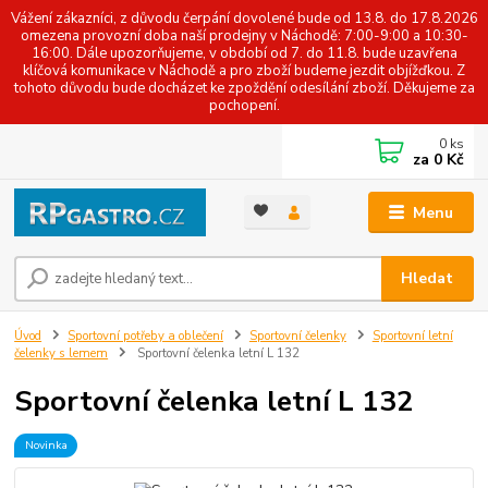
Vážení zákazníci, z důvodu čerpání dovolené bude od 13.8. do 17.8.2026
omezena provozní doba naší prodejny v Náchodě: 7:00-9:00 a 10:30-
16:00. Dále upozorňujeme, v období od 7. do 11.8. bude uzavřena
klíčová komunikace v Náchodě a pro zboží budeme jezdit objížďkou. Z
tohoto důvodu bude docházet ke zpoždění odesílání zboží. Děkujeme za
pochopení.
0
ks
za
0 Kč
Menu
Hledat
Úvod
Sportovní potřeby a oblečení
Sportovní čelenky
Sportovní letní
čelenky s lemem
Sportovní čelenka letní L 132
Sportovní čelenka letní L 132
Novinka