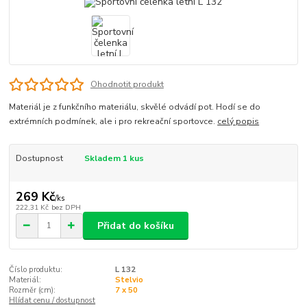
Ohodnotit produkt
Materiál je z funkčního materiálu, skvělé odvádí pot. Hodí se do
extrémních podmínek, ale i pro rekreační sportovce.
celý popis
Dostupnost
Skladem 1 kus
269 Kč
/
ks
222,31 Kč
bez DPH
Přidat do košíku
Číslo produktu:
L 132
Materiál:
Stelvio
Rozměr (cm):
7 x 50
Hlídat cenu / dostupnost