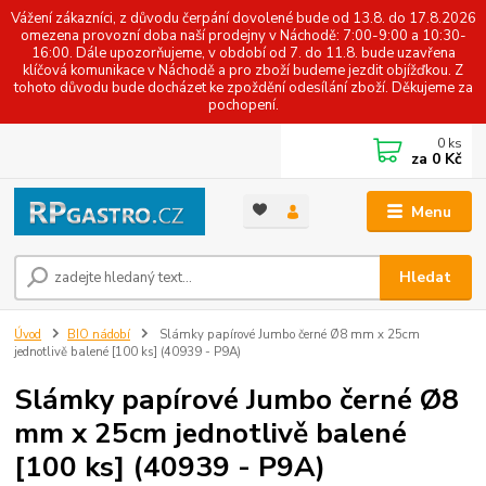
Vážení zákazníci, z důvodu čerpání dovolené bude od 13.8. do 17.8.2026
omezena provozní doba naší prodejny v Náchodě: 7:00-9:00 a 10:30-
16:00. Dále upozorňujeme, v období od 7. do 11.8. bude uzavřena
klíčová komunikace v Náchodě a pro zboží budeme jezdit objížďkou. Z
tohoto důvodu bude docházet ke zpoždění odesílání zboží. Děkujeme za
pochopení.
0
ks
za
0 Kč
Menu
Hledat
Úvod
BIO nádobí
Slámky papírové Jumbo černé Ø8 mm x 25cm
jednotlivě balené [100 ks] (40939 - P9A)
Slámky papírové Jumbo černé Ø8
mm x 25cm jednotlivě balené
[100 ks] (40939 - P9A)