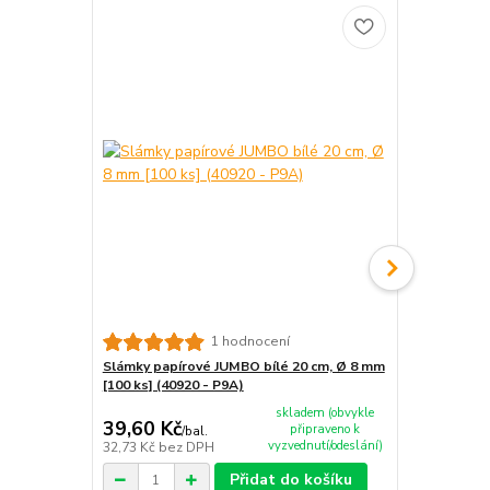
1 hodnocení
Slámky papírové JUMBO bílé 20 cm, Ø 8 mm
Slámky papí
[100 ks] (40920 - P9A)
[100 ks] (40
skladem (obvykle
39,60 Kč
49 Kč
připraveno k
/
bal.
/
bal.
vyzvednutí/odeslání)
32,73 Kč
bez DPH
40,50 Kč
bez
Přidat do košíku