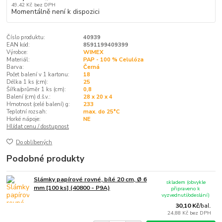
49,42 Kč
bez DPH
Momentálně není k dispozici
Číslo produktu:
40939
EAN kód:
8591199409399
Výrobce:
WIMEX
Materiál:
PAP - 100 % Celulóza
Barva:
Černá
Počet balení v 1 kartonu:
18
Délka 1 ks (cm):
25
Šířka/průměr 1 ks (cm):
0,8
Balení (cm) d.š.v.:
28 x 20 x 4
Hmotnost (celé balení) g:
233
Teplotní rozsah:
max. do 25°C
Horké nápoje:
NE
Hlídat cenu / dostupnost
Do oblíbených
Podobné produkty
Slámky papírové rovné, bílé 20 cm, Ø 6
skladem (obvykle
mm [100 ks] (40800 - P9A)
připraveno k
vyzvednutí/odeslání)
30,10 Kč
/
bal.
24,88 Kč
bez DPH