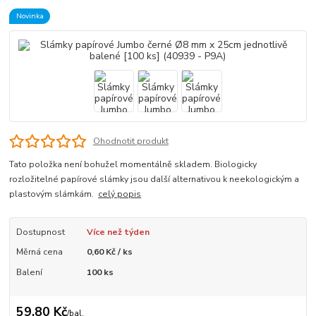
Novinka
Ohodnotit produkt
Tato položka není bohužel momentálně skladem. Biologicky
rozložitelné papírové slámky jsou další alternativou k neekologickým a
plastovým slámkám.
celý popis
Dostupnost
Více než týden
Měrná cena
0,60 Kč / ks
Balení
100 ks
59,80 Kč
/
bal.