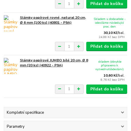
Přidat do košíku
Slámky papírové rovné, natural 20 cm,
Skladem u dodavatele -
Ø 6 mm [100 ks] (40801 - P9A)
odesíláme následující
prac. den
30,10 Kč
/
bal.
24,88 Kč
bez DPH
Přidat do košíku
Slámky papírové JUMBO bílé 20 cm, Ø 8
skladem (obvykle
mm [20 ks] (40922 - P9A)
připraveno k
vyzvednutí/odeslání)
10,60 Kč
/
bal.
8,76 Kč
bez DPH
Přidat do košíku
Kompletní specifikace
Parametry