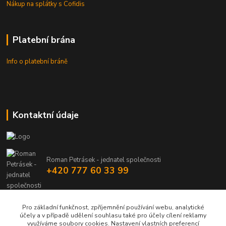
Nákup na splátky s Cofidis
Platební brána
Info o platební bráně
Kontaktní údaje
Roman Petrásek - jednatel společnosti
+420 777 60 33 99
info@rpgastro.cz
Pro základní funkčnost, zpříjemnění používání webu, analytické
účely a v případě udělení souhlasu také pro účely cílení reklamy
využíváme soubory cookies. Nastavení vlastních preferencí