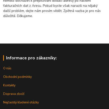
nemělo docházet k přepisování dodací adresy po načtení
fakturačních dat z Aresu. Pokud byste však narazili na nějaký
další problém, dejte nám prosím vědět. Zpětná vazba je pro nás
důležitá. Děkujeme.
Informace pro zákazníky:
O nás
Obchodní podmínky
Kontakty
Doprava zboží
Nejčastěji kladené otázky