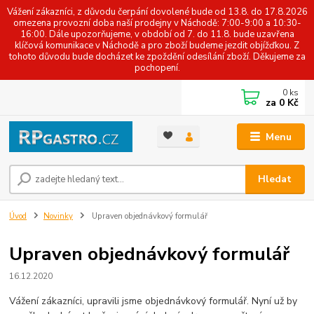
Vážení zákazníci, z důvodu čerpání dovolené bude od 13.8. do 17.8.2026
omezena provozní doba naší prodejny v Náchodě: 7:00-9:00 a 10:30-
16:00. Dále upozorňujeme, v období od 7. do 11.8. bude uzavřena
klíčová komunikace v Náchodě a pro zboží budeme jezdit objížďkou. Z
tohoto důvodu bude docházet ke zpoždění odesílání zboží. Děkujeme za
pochopení.
0
ks
za
0 Kč
Menu
Hledat
Úvod
Novinky
Upraven objednávkový formulář
Upraven objednávkový formulář
16.12.2020
Vážení zákazníci, upravili jsme objednávkový formulář. Nyní už by