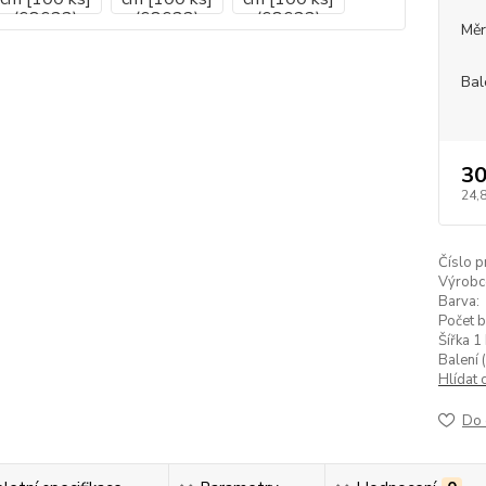
Měr
Bal
30
24,
Číslo p
Výrobc
Barva:
Počet b
Šířka 1 
Balení (
Hlídat 
Do 