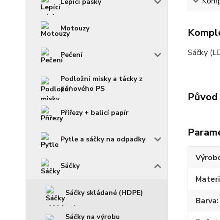
Kompl
Lepící pásky
Motouzy
Komple
Sáčky (L
Pečení
Podložní misky a tácky z
pěnového PS
Původ 
Přířezy + balicí papír
Param
Pytle a sáčky na odpadky
Výrob
Sáčky
Materi
Sáčky skládané (HDPE)
Barva
Sáčky na výrobu