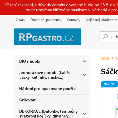
Vážení zákazníci, z důvodu čerpání dovolené bude od 13.8. do
bude uzavřena klíčová komunikace v Náchodě a pro 
O nás
Obchodní podmínky
Kontakty
Nejčastěji kladené o
Úvod
O
BIO nádobí
Sáčk
Jednorázové nádobí (talíře,
tácky, kelímky, misky...)
Novinka
Nádobí pro opakované použití
Grilování
DEKORACE (balónky, lampióny,
svatební košíčky, girlandy...)