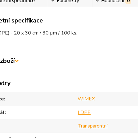
etní specifikace
Parametry
Hodnocení
0
tní specifikace
DPE) - 20 x 30 cm / 30 µm / 100 ks.
zboží
etry
ce
WIMEX
ál
LDPE
Transparentní