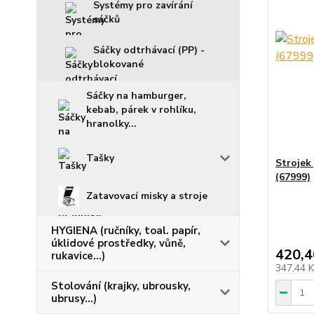
Systémy pro zavírání
sáčků
Sáčky odtrhávací (PP) -
blokované
Sáčky na hamburger,
kebab, párek v rohlíku,
hranolky...
Tašky
Strojek 
(67999)
Zatavovací misky a stroje
HYGIENA (ručníky, toal. papír,
úklidové prostředky, vůně,
420,4
rukavice...)
347,44 
Stolování (krajky, ubrousky,
ubrusy...)