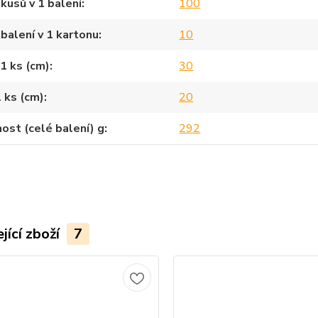
kusů v 1 balení
100
balení v 1 kartonu
10
1 ks (cm)
30
1 ks (cm)
20
st (celé balení) g
292
jící zboží
7