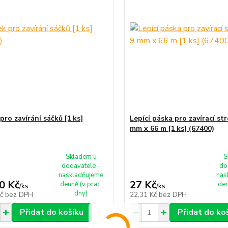
pro zavírání sáčků [1 ks]
Lepící páska pro zavírací str
mm x 66 m [1 ks] (67400)
Skladem u
S
dodavatele -
do
naskladňujeme
nas
0 Kč
27 Kč
denně (v prac.
den
/
ks
/
ks
dny)
Kč
bez DPH
22,31 Kč
bez DPH
Přidat do košíku
Přidat do ko