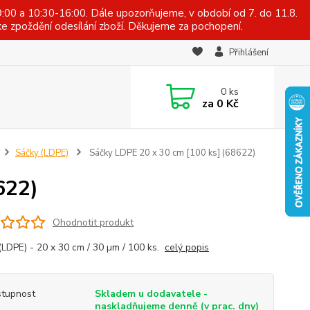
:00 a 10:30-16:00. Dále upozorňujeme, v období od 7. do 11.8.
e zpoždění odesílání zboží. Děkujeme za pochopení.
Přihlášení
0
ks
za
0 Kč
Sáčky (LDPE)
Sáčky LDPE 20 x 30 cm [100 ks] (68622)
622)
Ohodnotit produkt
(LDPE) - 20 x 30 cm / 30 µm / 100 ks.
celý popis
tupnost
Skladem u dodavatele -
naskladňujeme denně (v prac. dny)