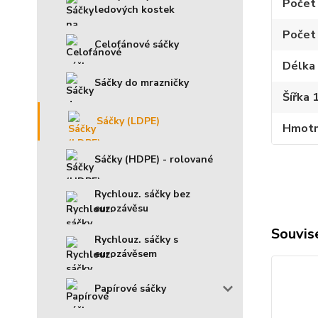
Počet 
ledových kostek
Počet 
Celofánové sáčky
Délka 
Sáčky do mrazničky
Šířka 
Sáčky (LDPE)
Hmotno
Sáčky (HDPE) - rolované
Rychlouz. sáčky bez
eurozávěsu
Souvise
Rychlouz. sáčky s
eurozávěsem
Papírové sáčky