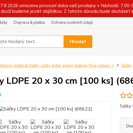
 17.8.2026 omezena provozní doba naší prodejny v Náchodě: 7:00-9
zboží budeme jezdit objížďkou. Z tohoto důvodu bude docházet k
tázky
Doprava & platba
Ochrana osobních údajů
Hledat
balový materiál (tašky, sáčky, pytle, pásky, krabice, fólie, pečení...)
Sáčky
y LDPE 20 x 30 cm [100 ks] (68
Sáčky 
Dos