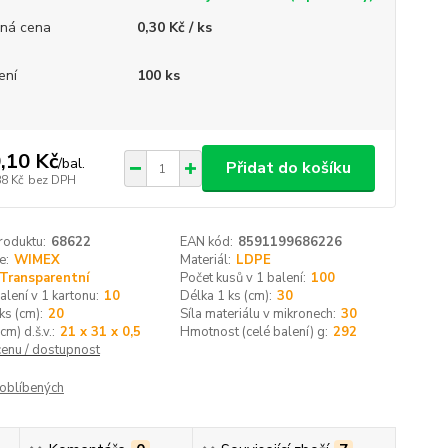
ná cena
0,30 Kč / ks
ení
100 ks
,10 Kč
/
bal.
Přidat do košíku
88 Kč
bez DPH
roduktu:
68622
EAN kód:
8591199686226
e:
WIMEX
Materiál:
LDPE
Transparentní
Počet kusů v 1 balení:
100
alení v 1 kartonu:
10
Délka 1 ks (cm):
30
ks (cm):
20
Síla materiálu v mikronech:
30
cm) d.š.v.:
21 x 31 x 0,5
Hmotnost (celé balení) g:
292
cenu / dostupnost
oblíbených