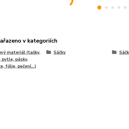
zařazeno v kategoriích
vý materiál (tašky,
Sáčky
Sáčk
, pytle, pásky,
e, fólie, pečení...)