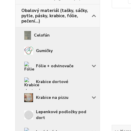
Obalový materiál (tašky, sáčky,
pytle, pásky, krabice, fólie,
pečení...)
Celofán
Gumičky
Fólie + odvinovače
Krabice dortové
Krabice na pizzu
Lepenkové podložky pod
dort