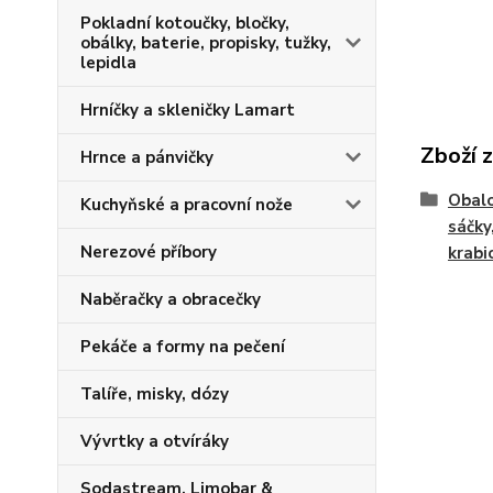
Pokladní kotoučky, bločky,
obálky, baterie, propisky, tužky,
lepidla
Hrníčky a skleničky Lamart
Zboží 
Hrnce a pánvičky
Obalo
Kuchyňské a pracovní nože
sáčky
Nerezové příbory
krabic
Naběračky a obracečky
Pekáče a formy na pečení
Talíře, misky, dózy
Vývrtky a otvíráky
Sodastream, Limobar &