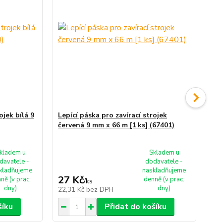
ojek bílá 9
Lepící páska pro zavírací strojek
Lep
červená 9 mm x 66 m [1 ks] (67401)
9 m
kladem u
Skladem u
davatele -
dodavatele -
kladňujeme
naskladňujeme
27 Kč
27
ně (v prac.
denně (v prac.
/
ks
dny)
dny)
22,31 Kč
bez DPH
22
šíku
Přidat do košíku