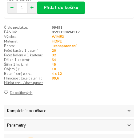
Přidat do košíku
Číslo produktu:
69491
EAN kód:
8591199694917
Výrobce:
WIMEX
Materiál:
HDPE
Barva:
Transparentní
Počet kusů v 1 balení:
20
Počet balení v 1 kartonu:
32
Délka 1 ks (cm):
54
Šířka 1 ks (cm):
45
Objem (l):
18
Balení (cm) ø x v.:
4 x 12
Hmotnost (celé balení) g:
89,6
Hlídat cenu / dostupnost
Do oblíbených
Kompletní specifikace
Parametry