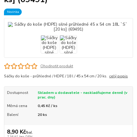
Novinka
Ohodnotit produkt
Sáčky do koše - průhledné / HDPE / 18 l / 45 x 54 cm / 20 ks.
celý popis
Dostupnost
Skladem u dodavatele - naskladňujeme denně (v
prac. dny)
Měrná cena
0,45 Kč / ks
Balení
20 ks
8,90 Kč
/
bal.
7,36 Kč
bez DPH