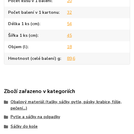
Počet kusů v 1 balení
20
Počet balení v 1 kartonu
32
Délka 1 ks (cm)
54
Šířka 1 ks (cm)
45
Objem (l)
18
Hmotnost (celé balení) g
89,6
Zboží zařazeno v kategoriích
Obalový materiál (tašky, sáčky, pytle, pásky, krabice, fólie,
pečení...)
Pytle a sáčky na odpadky
Sáčky do koše