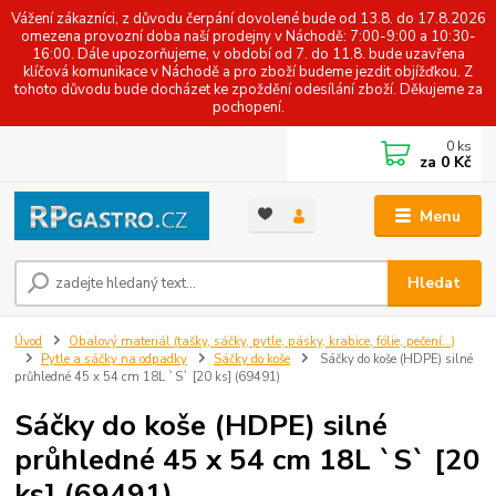
Vážení zákazníci, z důvodu čerpání dovolené bude od 13.8. do 17.8.2026
omezena provozní doba naší prodejny v Náchodě: 7:00-9:00 a 10:30-
16:00. Dále upozorňujeme, v období od 7. do 11.8. bude uzavřena
klíčová komunikace v Náchodě a pro zboží budeme jezdit objížďkou. Z
tohoto důvodu bude docházet ke zpoždění odesílání zboží. Děkujeme za
pochopení.
0
ks
za
0 Kč
Menu
Hledat
Úvod
Obalový materiál (tašky, sáčky, pytle, pásky, krabice, fólie, pečení...)
Pytle a sáčky na odpadky
Sáčky do koše
Sáčky do koše (HDPE) silné
průhledné 45 x 54 cm 18L `S` [20 ks] (69491)
Sáčky do koše (HDPE) silné
průhledné 45 x 54 cm 18L `S` [20
ks] (69491)