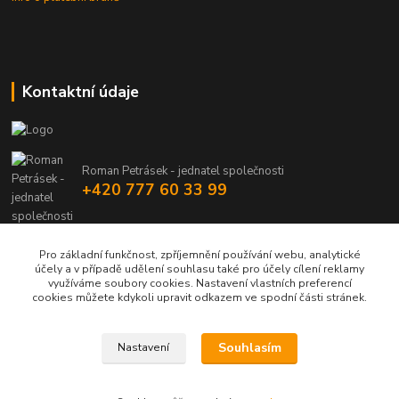
Kontaktní údaje
Roman Petrásek - jednatel společnosti
+420 777 60 33 99
info@rpgastro.cz
Pro základní funkčnost, zpříjemnění používání webu, analytické
účely a v případě udělení souhlasu také pro účely cílení reklamy
využíváme soubory cookies. Nastavení vlastních preferencí
cookies můžete kdykoli upravit odkazem ve spodní části stránek.
Souhlasím
Nastavení
Upravit sběr cookies.