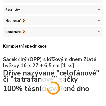
Parametry
Hodnocení
0
Komentáře
0
Kompletní specifikace
Sáček čirý (OPP) s křížovým dnem Zlaté
hvězdy 16 x 27 + 6,5 cm [1 ks]
Dříve nazývané "celofánové"
či "tatrafánové" sáčky
100% těsnící svařené dno