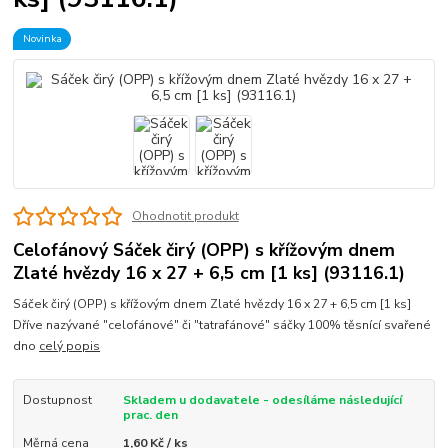
Novinka
Ohodnotit produkt
Celofánový Sáček čirý (OPP) s křížovým dnem
Zlaté hvězdy 16 x 27 + 6,5 cm [1 ks] (93116.1)
Sáček čirý (OPP) s křížovým dnem Zlaté hvězdy 16 x 27 + 6,5 cm [1 ks]
Dříve nazývané "celofánové" či "tatrafánové" sáčky 100% těsnící svařené
dno
celý popis
Dostupnost
Skladem u dodavatele - odesíláme následující
prac. den
Měrná cena
1,60 Kč / ks