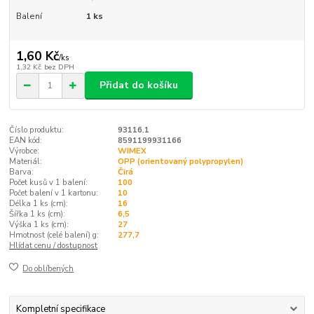
Balení
1 ks
1,60 Kč
/
ks
1,32 Kč
bez DPH
Přidat do košíku
Číslo produktu:
93116.1
EAN kód:
8591199931166
Výrobce:
WIMEX
Materiál:
OPP (orientovaný polypropylen)
Barva:
Čirá
Počet kusů v 1 balení:
100
Počet balení v 1 kartonu:
10
Délka 1 ks (cm):
16
Šířka 1 ks (cm):
6,5
Výška 1 ks (cm):
27
Hmotnost (celé balení) g:
277,7
Hlídat cenu / dostupnost
Do oblíbených
Kompletní specifikace