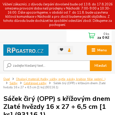
Vážení zákazníci, z důvodu čerpání dovolené bude od 13.8. do 17.8.2026
omezena provozní doba naší prodejny v Náchodě: 7:00-9:00 a 10:30-
16:00. Dále upozorňujeme, v období od 7. do 11.8. bude uzavřena
klíčová komunikace v Náchodě a pro zboží budeme jezdit objížďkou. Z
tohoto důvodu bude docházet ke zpoždění odesílání zboží. Děkujeme za
pochopení.
0
ks
za
0 Kč
Menu
Hledat
Úvod
Obalový materiál (tašky, sáčky, pytle, pásky, krabice, fólie, pečení...)
Sáčky
Celofánové sáčky
Sáček čirý (OPP) s křížovým dnem Zlaté
hvězdy 16 x 27 + 6,5 cm [1 ks] (93116.1)
Sáček čirý (OPP) s křížovým dnem
Zlaté hvězdy 16 x 27 + 6,5 cm [1
ks] (93116.1)