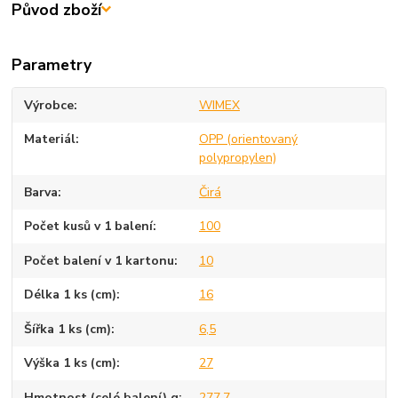
Původ zboží
Parametry
Výrobce
WIMEX
Materiál
OPP (orientovaný
polypropylen)
Barva
Čirá
Počet kusů v 1 balení
100
Počet balení v 1 kartonu
10
Délka 1 ks (cm)
16
Šířka 1 ks (cm)
6,5
Výška 1 ks (cm)
27
Hmotnost (celé balení) g
277,7