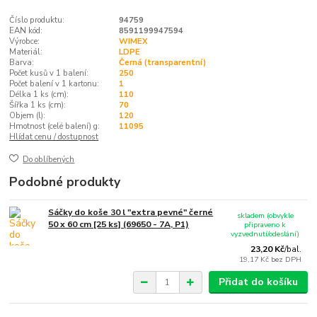
Číslo produktu:
94759
EAN kód:
8591199947594
Výrobce:
WIMEX
Materiál:
LDPE
Barva:
Černá (transparentní)
Počet kusů v 1 balení:
250
Počet balení v 1 kartonu:
1
Délka 1 ks (cm):
110
Šířka 1 ks (cm):
70
Objem (l):
120
Hmotnost (celé balení) g:
11095
Hlídat cenu / dostupnost
Do oblíbených
Podobné produkty
Sáčky do koše 30 l "extra pevné" černé
skladem (obvykle
50 x 60 cm [25 ks] (69650 - 7A, P1)
připraveno k
vyzvednutí/odeslání)
23,20 Kč
/
bal.
19,17 Kč
bez DPH
Přidat do košíku