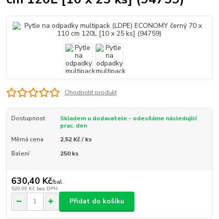
Ohodnotit produkt
Dostupnost
Skladem u dodavatele - odesíláme následující
prac. den
Měrná cena
2,52 Kč / ks
Balení
250 ks
630,40 Kč
/
bal.
520,99 Kč
bez DPH
Přidat do košíku