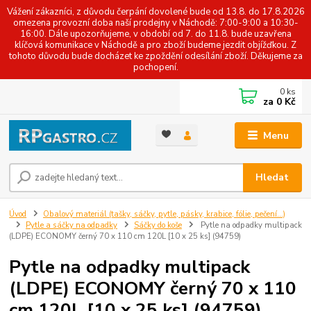
Vážení zákazníci, z důvodu čerpání dovolené bude od 13.8. do 17.8.2026
omezena provozní doba naší prodejny v Náchodě: 7:00-9:00 a 10:30-
16:00. Dále upozorňujeme, v období od 7. do 11.8. bude uzavřena
klíčová komunikace v Náchodě a pro zboží budeme jezdit objížďkou. Z
tohoto důvodu bude docházet ke zpoždění odesílání zboží. Děkujeme za
pochopení.
0
ks
za
0 Kč
Menu
Hledat
Úvod
Obalový materiál (tašky, sáčky, pytle, pásky, krabice, fólie, pečení...)
Pytle a sáčky na odpadky
Sáčky do koše
Pytle na odpadky multipack
(LDPE) ECONOMY černý 70 x 110 cm 120L [10 x 25 ks] (94759)
Pytle na odpadky multipack
(LDPE) ECONOMY černý 70 x 110
cm 120L [10 x 25 ks] (94759)