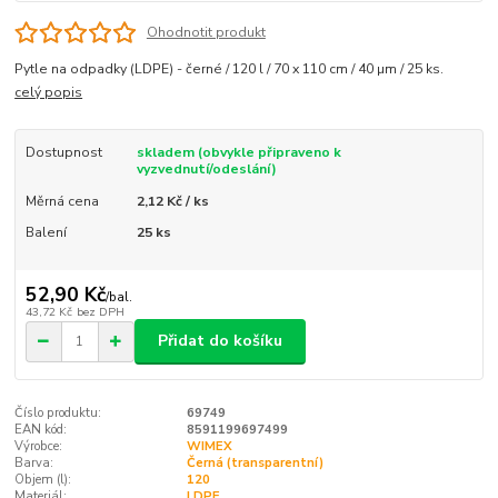
Ohodnotit produkt
Pytle na odpadky (LDPE) - černé / 120 l / 70 x 110 cm / 40 µm / 25 ks.
celý popis
Dostupnost
skladem (obvykle připraveno k
vyzvednutí/odeslání)
Měrná cena
2,12 Kč / ks
Balení
25 ks
52,90 Kč
/
bal.
43,72 Kč
bez DPH
Přidat do košíku
Číslo produktu:
69749
EAN kód:
8591199697499
Výrobce:
WIMEX
Barva:
Černá (transparentní)
Objem (l):
120
Materiál:
LDPE