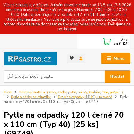
Vážení zákazníci, z důvodu čerpání dovolené bude od 13.8. do 17.8.2026
omezena provozní doba naší prodejny v Náchodě: 7:00-9:00 a 10:30-
16:00. Dále upozorňujeme, v období od 7. do 11.8. bude uzavřena
klíčová komunikace v Náchodě a pro zboží budeme jezdit objížďkou. Z
tohoto důvodu bude docházet ke zpoždění odesílání zboží. Děkujeme za
pochopení.
0
ks
za
0 Kč
Menu
Hledat
Úvod
Obalový materiál (tašky, sáčky, pytle, pásky, krabice, fólie, pečení...)
Pytle a sáčky na odpadky
Pytle na odpadky (LDPE) - rolované
Pytle
na odpadky 120 l černé 70 x 110 cm (Typ 40) [25 ks] (69749)
Pytle na odpadky 120 l černé 70
x 110 cm (Typ 40) [25 ks]
(69749)