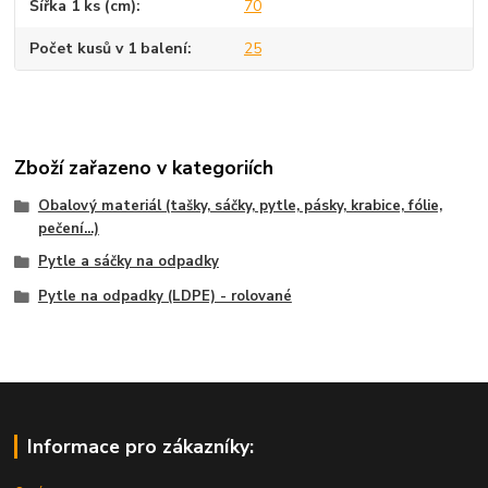
Šířka 1 ks (cm)
70
Počet kusů v 1 balení
25
Zboží zařazeno v kategoriích
Obalový materiál (tašky, sáčky, pytle, pásky, krabice, fólie,
pečení...)
Pytle a sáčky na odpadky
Pytle na odpadky (LDPE) - rolované
Informace pro zákazníky: