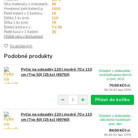
Síla materiálu v mikronech:
40
Hmotnost (celé balení) g:
1010
Počet balení v 1 kartonu:
10
Délka 1 ks (cm):
110
Šířka 1 ks (cm):
70
Balení (cm) ø x v.:
7 x 36
Počet kusů v 1 balení:
25
Hlídat cenu / dostupnost
Do oblíbených
Podobné produkty
Pytle na odpadky 120 l modré 70 x 110
Skladem u dodavatele -
cm (Typ 50) [25 ks] (69750)
naskladňujeme denně
(v prac. dny)
70,50 Kč
/
bal.
58,26 Kč
bez DPH
Přidat do košíku
Pytle na odpadky 120 l modré 70 x 110
Skladem u dodavatele -
cm (Typ 60) [25 ks] (69760)
odesíláme následující
prac. den
84,50 Kč
/
bal.
69,83 Kč
bez DPH