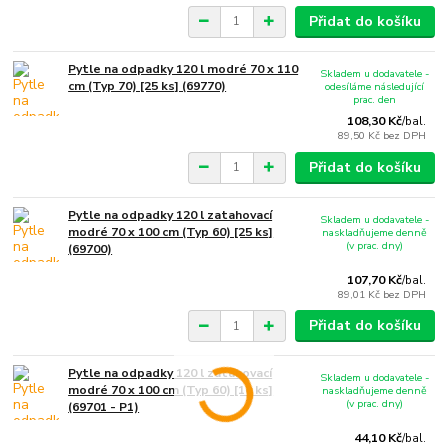
Přidat do košíku
Pytle na odpadky 120 l modré 70 x 110
Skladem u dodavatele -
cm (Typ 70) [25 ks] (69770)
odesíláme následující
prac. den
108,30 Kč
/
bal.
89,50 Kč
bez DPH
Přidat do košíku
Pytle na odpadky 120 l zatahovací
Skladem u dodavatele -
modré 70 x 100 cm (Typ 60) [25 ks]
naskladňujeme denně
(v prac. dny)
(69700)
107,70 Kč
/
bal.
89,01 Kč
bez DPH
Přidat do košíku
Pytle na odpadky 120 l zatahovací
Skladem u dodavatele -
modré 70 x 100 cm (Typ 60) [10 ks]
naskladňujeme denně
(v prac. dny)
(69701 - P1)
44,10 Kč
/
bal.