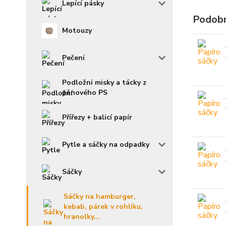
Lepící pásky
Podobn
Motouzy
Pečení
Podložní misky a tácky z
pěnového PS
Přířezy + balicí papír
Pytle a sáčky na odpadky
Sáčky
Sáčky na hamburger,
kebab, párek v rohlíku,
hranolky...