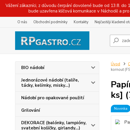
Vážení zákazníci, z důvodu čerpání dovolené bude od 13.8. do
bude uzavřena klíčová komunikace v Náchodě a pro 
O nás
Obchodní podmínky
Kontakty
Nejčastěji kladené o
Úvod
O
BIO nádobí
kornout (F
Jednorázové nádobí (talíře,
Papí
tácky, kelímky, misky...)
ks] 
Nádobí pro opakované použití
Novinka
Grilování
DEKORACE (balónky, lampióny,
svatební košíčky, girlandy...)