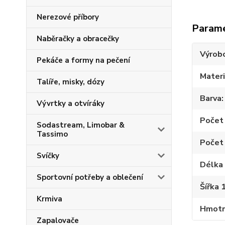
Nerezové příbory
Param
Naběračky a obracečky
Výrob
Pekáče a formy na pečení
Materi
Talíře, misky, dózy
Barva
Vývrtky a otvíráky
Počet 
Sodastream, Limobar &
Tassimo
Počet 
Svíčky
Délka 
Sportovní potřeby a oblečení
Šířka 
Krmiva
Hmotno
Zapalovače