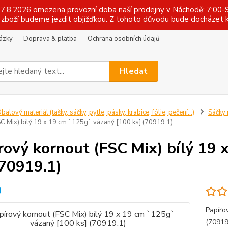
 17.8.2026 omezena provozní doba naší prodejny v Náchodě: 7:00-9
zboží budeme jezdit objížďkou. Z tohoto důvodu bude docházet k
tázky
Doprava & platba
Ochrana osobních údajů
Hledat
balový materiál (tašky, sáčky, pytle, pásky, krabice, fólie, pečení...)
Sáčky 
SC Mix) bílý 19 x 19 cm `125g` vázaný [100 ks] (70919.1)
rový kornout (FSC Mix) bílý 19
(70919.1)
Papíro
(70919