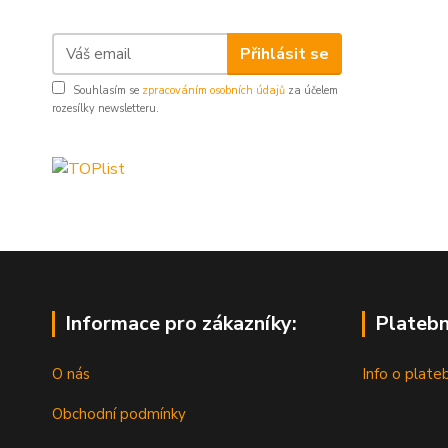
Přihlásit se
Souhlasím se
zpracováním osobních údajů
za účelem
rozesílky newsletteru.
Informace pro zákazníky:
Platebn
O nás
Info o plate
Obchodní podmínky