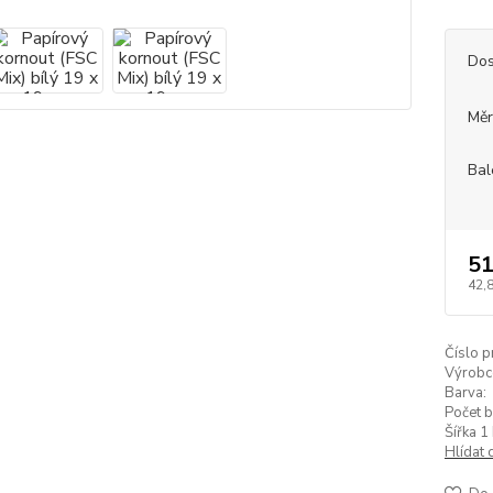
Dos
Měr
Bal
51
42,
Číslo p
Výrobc
Barva:
Počet b
Šířka 1 
Hlídat 