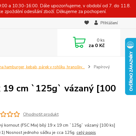
:00 a 10:30-16:00. Dále upozorňujeme, v období od 7. do 11.8.
e zpoždění odesílání zboží. Děkujeme za pochopení.
Přihlášení
0
ks
za
0 Kč
na hamburger, kebab, párek v rohlíku, hranolky...
Papírový
 x 19 cm `125g` vázaný [100
Ohodnotit produkt
vý kornout (FSC Mix) bílý 19 x 19 cm `125g` vázaný [100 ks]
.1) Nosnost jednoho sáčku je cca 125g.
celý popis