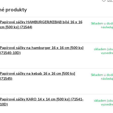
Do 
é produkty
Papírové sáčky HAMBURGER/KEBAB bílé 16 x 16
Skladem u doda
cm [500 ks] (71544)
následuj
Papírové sáčky na hamburger 16 x 16 cm [500 ks]
skladem (obv
(71540-10D)
vyzvednu
Papírové sáčky na kebab 16 x 16 cm [500 ks]
Skladem u doda
(71545)
následuj
Papírové sáčky KARO 14 x 14 cm [500 ks] (71541-
skladem (obv
10D)
vyzvednu