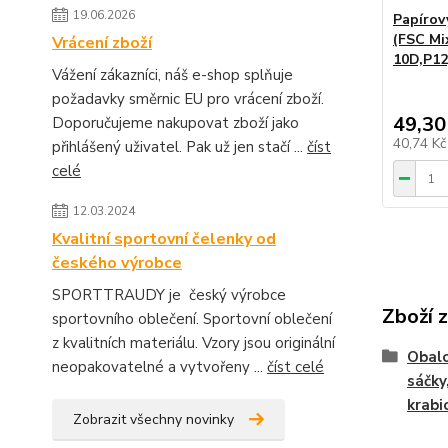
19.06.2026
Papírov
(FSC Mi
Vrácení zboží
10D,P12
Vážení zákazníci, náš e-shop splňuje
požadavky směrnic EU pro vrácení zboží.
49,30
Doporučujeme nakupovat zboží jako
40,74 K
přihlášený uživatel. Pak už jen stačí ...
číst
celé
12.03.2024
Kvalitní sportovní čelenky od
českého výrobce
SPORTTRAUDY je český výrobce
Zboží 
sportovního oblečení. Sportovní oblečení
z kvalitních materiálu. Vzory jsou originální
Obalo
neopakovatelné a vytvořeny ...
číst celé
sáčky
krabic
Zobrazit všechny novinky