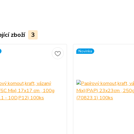
jící zboží
3
Novinka