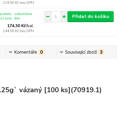
119,92 Kč
bez DPH
vatele - odesíláme
Přidat do košíku
ící prac. den
174,30 Kč
/
bal.
144,05 Kč
bez DPH
Komentáře
0
Související zboží
3
125g` vázaný [100 ks](70919.1)