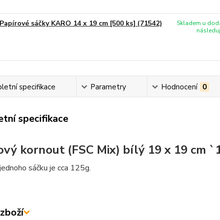
Papírové sáčky KARO 14 x 19 cm [500 ks] (71542)
Skladem u doda
následuj
etní specifikace
Parametry
Hodnocení
0
tní specifikace
ový kornout (FSC Mix) bílý 19 x 19 cm `
jednoho sáčku je cca 125g.
zboží