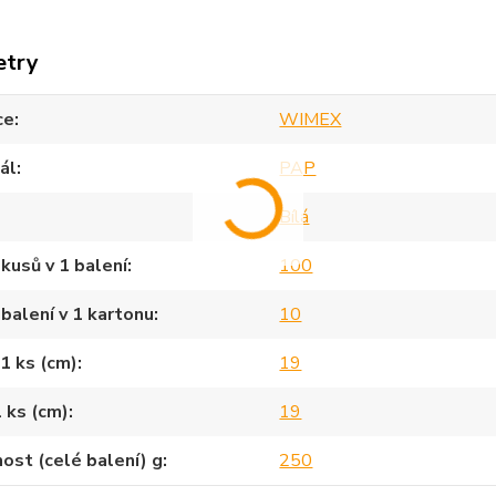
etry
ce
WIMEX
ál
PAP
Bílá
kusů v 1 balení
100
balení v 1 kartonu
10
1 ks (cm)
19
1 ks (cm)
19
st (celé balení) g
250