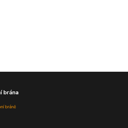
í brána
bní bráně