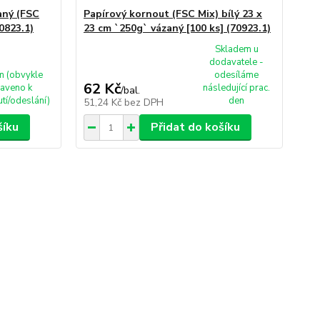
aný (FSC
Papírový kornout (FSC Mix) bílý 23 x
0823.1)
23 cm `250g` vázaný [100 ks] (70923.1)
Skladem u
dodavatele -
m (obvykle
odesíláme
62 Kč
raveno k
následující prac.
/
bal.
tí/odeslání)
den
51,24 Kč
bez DPH
šíku
Přidat do košíku