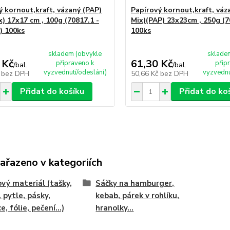
ý kornout,kraft, vázaný (PAP)
Papírový kornout,kraft, váz
x) 17x17 cm , 100g (70817.1 -
Mix)(PAP) 23x23cm , 250g (7
) 100ks
100ks
skladem (obvykle
sklade
 Kč
61,30 Kč
připraveno k
přip
/
bal.
/
bal.
vyzvednutí/odeslání)
vyzvednu
č
bez DPH
50,66 Kč
bez DPH
Přidat do košíku
Přidat do ko
zařazeno v kategoriích
vý materiál (tašky,
Sáčky na hamburger,
, pytle, pásky,
kebab, párek v rohlíku,
e, fólie, pečení...)
hranolky...