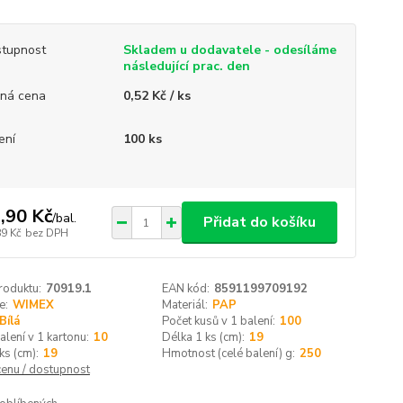
tupnost
Skladem u dodavatele - odesíláme
následující prac. den
ná cena
0,52 Kč / ks
ení
100 ks
,90 Kč
/
bal.
Přidat do košíku
89 Kč
bez DPH
roduktu:
70919.1
EAN kód:
8591199709192
e:
WIMEX
Materiál:
PAP
Bílá
Počet kusů v 1 balení:
100
alení v 1 kartonu:
10
Délka 1 ks (cm):
19
ks (cm):
19
Hmotnost (celé balení) g:
250
cenu / dostupnost