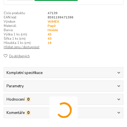
Číslo produktu:
47139
EAN kód:
8591199471396
Výrobce:
WIMEX
Materiál:
Papír
Barva:
Hnědá
Výška 1 ks (cm):
45
Šířka 1 ks (cm):
40
Hloubka 1 ks (cm):
16
Hlídat cenu / dostupnost
Do oblíbených
Kompletní specifikace
Parametry
Hodnocení
0
Komentáře
0