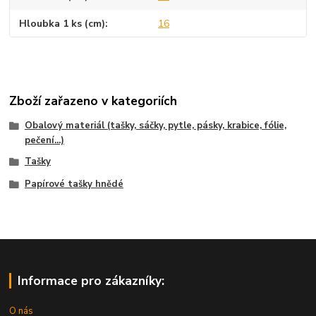
Hloubka 1 ks (cm)
16
Zboží zařazeno v kategoriích
Obalový materiál (tašky, sáčky, pytle, pásky, krabice, fólie,
pečení...)
Tašky
Papírové tašky hnědé
Informace pro zákazníky:
O nás