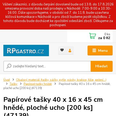
Vážení zákazníci, z důvodu čerpání dovolené bude od 13.8. do 17.8.2026
omezena provozní doba naší prodejny v Náchodě: 7:00-9:00 a 10:30-
16:00. Dále upozorňujeme, v období od 7. do 11.8. bude uzavřena
klíčová komunikace v Náchodě a pro zboží budeme jezdit objížďkou. Z
tohoto důvodu bude docházet ke zpoždění odesílání zboží. Děkujeme za
pochopení.
0
ks
za
0 Kč
Menu
Hledat
Úvod
Obalový materiál (tašky, sáčky, pytle, pásky, krabice, fólie, pečení...)
Tašky
Papírové tašky hnědé
Papírové tašky 40 x 16 x 45 cm hnědé,
ploché ucho [200 ks] (47139)
Papírové tašky 40 x 16 x 45 cm
hnědé, ploché ucho [200 ks]
(47139)