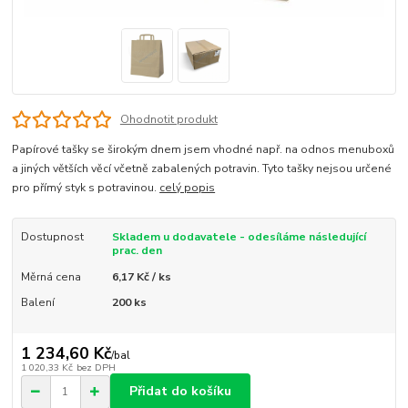
Ohodnotit produkt
Papírové tašky se širokým dnem jsem vhodné např. na odnos menuboxů
a jiných větších věcí včetně zabalených potravin. Tyto tašky nejsou určené
pro přímý styk s potravinou.
celý popis
Dostupnost
Skladem u dodavatele - odesíláme následující
prac. den
Měrná cena
6,17 Kč / ks
Balení
200 ks
1 234,60 Kč
/
bal
1 020,33 Kč
bez DPH
Přidat do košíku