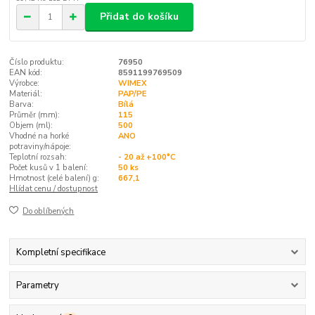
Přidat do košíku
Číslo produktu:
76950
EAN kód:
8591199769509
Výrobce:
WIMEX
Materiál:
PAP/PE
Barva:
Bílá
Průměr (mm):
115
Objem (ml):
500
Vhodné na horké
ANO
potraviny/nápoje:
Teplotní rozsah:
- 20 až +100°C
Počet kusů v 1 balení:
50 ks
Hmotnost (celé balení) g:
667,1
Hlídat cenu / dostupnost
Do oblíbených
Kompletní specifikace
Parametry