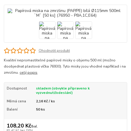
Ohodnotit produkt
Kvalitní nepromastitelné papírové misky o objemu 500 ml (možno
doobjednat plastová víčka 76930). Tyto misky jsou vhodné například i na
zmrzlinu.
celý popis
Dostupnost
skladem (obvykle připraveno k
vyzvednutí/odeslání)
Měrná cena
2,16 Kč / ks
Balení
50 ks
108,20 Kč
/
bal.
89,42 Kč
bez DPH