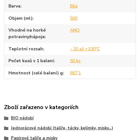
Barva
Bílá
Objem (ml)
500
Vhodné na horké
ANO
potraviny/nápoje
Teplotní rozsah
- 20 až +100°C
Počet kusů v 1 balení
50 ks
Hmotnost (celé balení) g
667,1
Zboží zařazeno v kategoriích
BIO nádobí
Jednorázové nádobí (talíře, tácky, kelímky, misky...)
Papírové talíře a misky