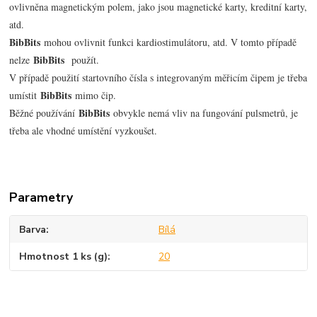
ovlivněna magnetickým polem, jako jsou magnetické karty, kreditní karty,
atd.
BibBits
mohou ovlivnit funkci kardiostimulátoru, atd. V tomto případě
BibBits
nelze
použít.
V případě použití startovního čísla s integrovaným měřicím čipem je třeba
BibBits
umístit
mimo čip.
BibBits
Běžné používání
obvykle nemá vliv na fungování pulsmetrů, je
třeba ale vhodné umístění vyzkoušet.
Parametry
Barva
Bílá
Hmotnost 1 ks (g)
20