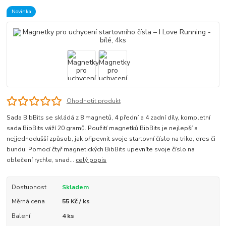
Novinka
Ohodnotit produkt
Sada BibBits se skládá z 8 magnetů, 4 přední a 4 zadní díly, kompletní
sada BibBits váží 20 gramů. Použití magnetků BibBits je nejlepší a
nejjednodušší způsob, jak připevnit svoje startovní číslo na triko, dres či
bundu. Pomocí čtyř magnetických BibBits upevníte svoje číslo na
oblečení rychle, snad...
celý popis
Dostupnost
Skladem
Měrná cena
55 Kč / ks
Balení
4 ks