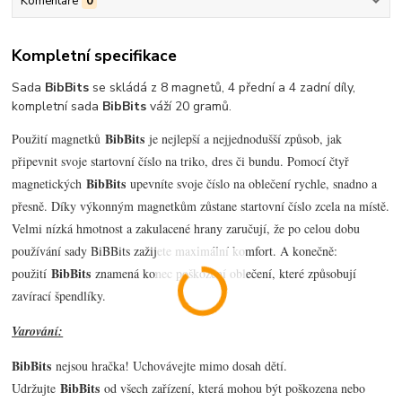
Komentáře
0
Kompletní specifikace
Sada
BibBits
se skládá z 8 magnetů, 4 přední a 4 zadní díly,
kompletní sada
BibBits
váží 20 gramů.
BibBits
Použití magnetků
je nejlepší a nejjednodušší způsob, jak
připevnit svoje startovní číslo na triko, dres či bundu. Pomocí čtyř
BibBits
magnetických
upevníte svoje číslo na oblečení rychle, snadno a
přesně. Díky výkonným magnetkům zůstane startovní číslo zcela na místě.
Velmi nízká hmotnost a zakulacené hrany zaručují, že po celou dobu
používání sady BiBBits zažijete maximální komfort. A konečně:
BibBits
použití
znamená konec poškození oblečení, které způsobují
zavírací špendlíky.
Varování:
BibBits
nejsou hračka! Uchovávejte mimo dosah dětí.
BibBits
Udržujte
od všech zařízení, která mohou být poškozena nebo