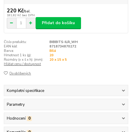
220 Kč
/
bal.
181,82 Kč
bez DPH
Přidat do košíku
Číslo produktu:
BIBBITS-ILR_WH
EAN kód:
8718734870272
Barva:
Bílá
Hmotnost 1 ks (g):
20
Rozměry (v x š x h): (mm):
20 x 15 x 5
Hlídat cenu / dostupnost
Do oblíbených
Kompletní specifikace
Parametry
Hodnocení
0