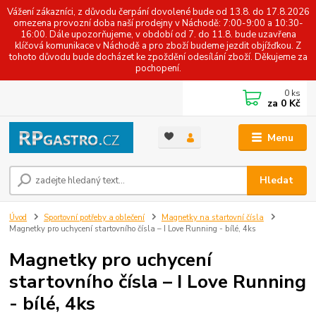
Vážení zákazníci, z důvodu čerpání dovolené bude od 13.8. do 17.8.2026
omezena provozní doba naší prodejny v Náchodě: 7:00-9:00 a 10:30-
16:00. Dále upozorňujeme, v období od 7. do 11.8. bude uzavřena
klíčová komunikace v Náchodě a pro zboží budeme jezdit objížďkou. Z
tohoto důvodu bude docházet ke zpoždění odesílání zboží. Děkujeme za
pochopení.
0
ks
za
0 Kč
Menu
Hledat
Úvod
Sportovní potřeby a oblečení
Magnetky na startovní čísla
Magnetky pro uchycení startovního čísla – I Love Running - bílé, 4ks
Magnetky pro uchycení
startovního čísla – I Love Running
- bílé, 4ks