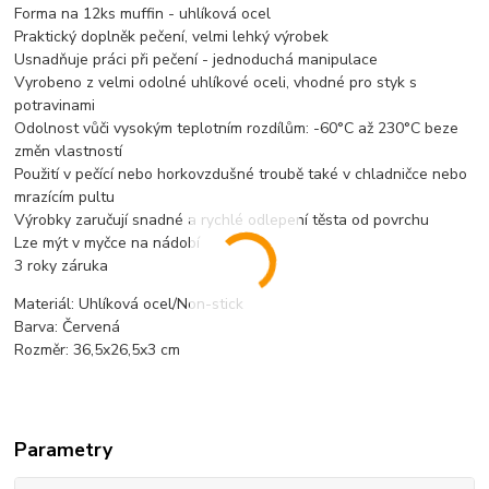
Forma na 12ks muffin - uhlíková ocel
Praktický doplněk pečení, velmi lehký výrobek
Usnadňuje práci při pečení - jednoduchá manipulace
Vyrobeno z velmi odolné uhlíkové oceli, vhodné pro styk s
potravinami
Odolnost vůči vysokým teplotním rozdílům: -60°C až 230°C beze
změn vlastností
Použití v pečící nebo horkovzdušné troubě také v chladničce nebo
mrazícím pultu
Výrobky zaručují snadné a rychlé odlepení těsta od povrchu
Lze mýt v myčce na nádobí
3 roky záruka
Materiál: Uhlíková ocel/Non-stick
Barva: Červená
Rozměr: 36,5x26,5x3 cm
Parametry