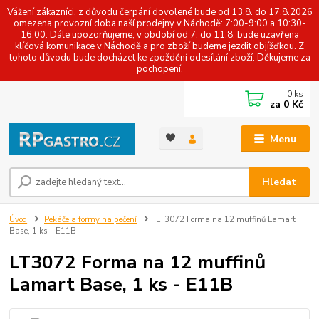
Vážení zákazníci, z důvodu čerpání dovolené bude od 13.8. do 17.8.2026
omezena provozní doba naší prodejny v Náchodě: 7:00-9:00 a 10:30-
16:00. Dále upozorňujeme, v období od 7. do 11.8. bude uzavřena
klíčová komunikace v Náchodě a pro zboží budeme jezdit objížďkou. Z
tohoto důvodu bude docházet ke zpoždění odesílání zboží. Děkujeme za
pochopení.
0
ks
za
0 Kč
Menu
Hledat
Úvod
Pekáče a formy na pečení
LT3072 Forma na 12 muffinů Lamart
Base, 1 ks - E11B
LT3072 Forma na 12 muffinů
Lamart Base, 1 ks - E11B