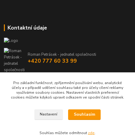
Kontaktní údaje
Roman Petrásek - jednatel společnosti
+420 777 60 33 99
info@rpgastro.cz
Pro základní funkčnost, zpříjemnění používání webu, analytické
účely a v případě udělení souhlasu také pro účely cílení reklamy
využíváme soubory cookies. Nastavení vlastních preferencí
cookies můžete kdykoli upravit odkazem ve spodní části stránek.
Souhlasím
Nastavení
Upravit sběr cookies.
Souhlas můžete odmítnout
zde
.