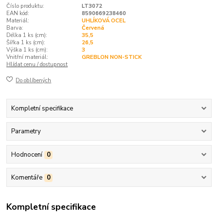
Číslo produktu:
LT3072
EAN kód:
8590669238460
Materiál:
UHLÍKOVÁ OCEL
Barva:
Červená
Délka 1 ks (cm):
35,5
Šířka 1 ks (cm):
26,5
Výška 1 ks (cm):
3
Vnitřní materiál:
GREBLON NON-STICK
Hlídat cenu / dostupnost
Do oblíbených
Kompletní specifikace
Parametry
Hodnocení
0
Komentáře
0
Kompletní specifikace