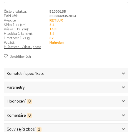
Číslo produktu:
52000135
EAN kód:
8590669352814
Výrobce:
RETLUX
Šířka 1 ks (cm):
8,4
Výška 1 ks (cm):
16,8
Hloubka 1 ks (cm):
8,4
Hmotnost 1 ks (g):
82
Použití:
Náhrobní
Hlídat cenu / dostupnost
Do oblíbených
Kompletní specifikace
Parametry
Hodnocení
0
Komentáře
0
Související zboží
1