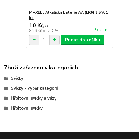
MAXELL Alkalická baterie AA (LR6) 1.5 V, 1
ks
10 Kč
/
ks
Skladem
8,26 Kč
bez DPH
Přidat do košíku
Zboží zařazeno v kategoriích
Svíčky
Svíčky - výběr kategorií
Hřbitovní svíčky a vázy
Hřbitovní svíčky