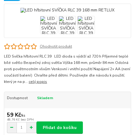
Ohodnotit produkt
LED Svíčka hřbitovní RLC 39 LED dioda s výdrží až 720 h Příjemné teplé
bílé světlo Bezpečný zdroj světla Výška 168 mm, průměr 84 mm Odolná
proti povětrnostním vlivům Venkovní i vnitřní použití Napájení 2× AA (není
součástí balení) Chraňte před dětmi. Používejte dle návodu k použití,
který je na p...
celý popis
Dostupnost
Skladem
59 Kč
/
ks
48,76 Kč
bez DPH
Přidat do košíku