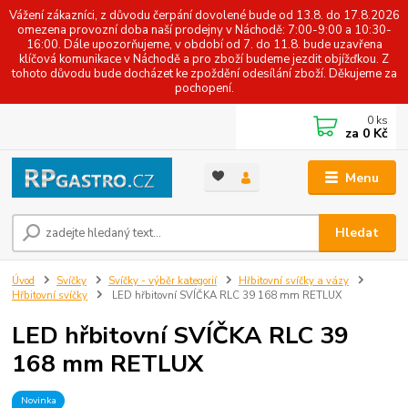
Vážení zákazníci, z důvodu čerpání dovolené bude od 13.8. do 17.8.2026
omezena provozní doba naší prodejny v Náchodě: 7:00-9:00 a 10:30-
16:00. Dále upozorňujeme, v období od 7. do 11.8. bude uzavřena
klíčová komunikace v Náchodě a pro zboží budeme jezdit objížďkou. Z
tohoto důvodu bude docházet ke zpoždění odesílání zboží. Děkujeme za
pochopení.
0
ks
za
0 Kč
Menu
Hledat
Úvod
Svíčky
Svíčky - výběr kategorií
Hřbitovní svíčky a vázy
Hřbitovní svíčky
LED hřbitovní SVÍČKA RLC 39 168 mm RETLUX
LED hřbitovní SVÍČKA RLC 39
168 mm RETLUX
Novinka