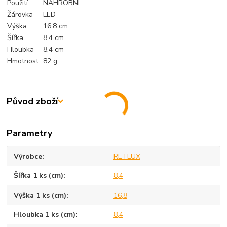
Použití
NÁHROBNÍ
Žárovka
LED
Výška
16,8 cm
Šířka
8,4 cm
Hloubka
8,4 cm
Hmotnost
82 g
Původ zboží
Parametry
Výrobce
RETLUX
Šířka 1 ks (cm)
8,4
Výška 1 ks (cm)
16,8
Hloubka 1 ks (cm)
8,4