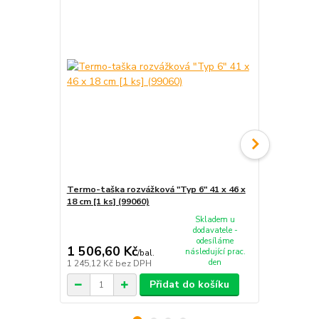
Termo-taška rozvážková "Typ 6" 41 x 46 x
Termo-taška
18 cm [1 ks] (99060)
55 x 18 cm [
Skladem u
dodavatele -
odesíláme
1 506,60 Kč
1 643,30
následující prac.
/
bal.
den
1 245,12 Kč
bez DPH
1 358,10 Kč
Přidat do košíku