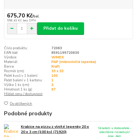
675,70 Kč
/
bal.
558,43 Kč
bez DPH
Přidat do košíku
Číslo produktu:
72063
EAN kód:
8591199720630
Výrobce:
WIMEX
Materiál:
PAP (mikrovlnitá lepenka)
Barva:
Kraft
Rozměr (cm):
33 x 33
Počet kusů v 1 balení:
100
Počet balení v 1 kartonu:
1
Výška 1 ks (cm):
3
Hmotnost 1 ks (g):
97
Hlídat cenu / dostupnost
Do oblíbených
Podobné produkty
Krabice na pizzu z vlnité lepenky 20 x
Skladem u dodavatele -
20 x 3 cm [100 ks] (71920)
odesíláme následující
prac. den