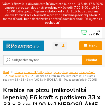
Vážení zákazníci, z důvodu čerpání dovolené bude od 13.8. do 17.8.2026
omezena provozní doba naší prodejny v Náchodě: 7:00-9:00 a 10:30-
16:00. Dále upozorňujeme, v období od 7. do 11.8. bude uzavřena
klíčová komunikace v Náchodě a pro zboží budeme jezdit objížďkou. Z
tohoto důvodu bude docházet ke zpoždění odesílání zboží. Děkujeme za
pochopení.
0
ks
za
0 Kč
Menu
Hledat
Úvod
Obalový materiál (tašky, sáčky, pytle, pásky, krabice, fólie, pečení...)
Krabice na pizzu
Krabice na pizzu (mikrovlnitá lepenka) E6 kraft s
potiskem 33 x 33 x 3 cm [100 ks] NEPOSÍLÁME - Pouze osobní odběr (72063)
Krabice na pizzu (mikrovlnitá
lepenka) E6 kraft s potiskem 33 x
33 x 3 cm [100 ks] NEPOSÍLÁME