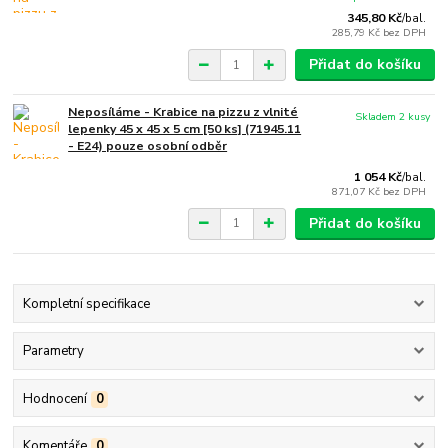
345,80 Kč
/
bal.
285,79 Kč
bez DPH
Přidat do košíku
Neposíláme - Krabice na pizzu z vlnité
Skladem 2 kusy
lepenky 45 x 45 x 5 cm [50 ks] (71945.11
- E24) pouze osobní odběr
1 054 Kč
/
bal.
871,07 Kč
bez DPH
Přidat do košíku
Kompletní specifikace
Parametry
Hodnocení
0
Komentáře
0