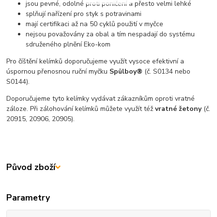
jsou pevné, odolné proti poničení a přesto velmi lehké
splňují nařízení pro styk s potravinami
mají certifikaci až na 50 cyklů použití v myčce
nejsou považovány za obal a tím nespadají do systému
sdruženého plnění Eko-kom
Pro číštění kelímků doporučujeme využít vysoce efektivní a
úspornou přenosnou ruční myčku
Spülboy®
(č. S0134 nebo
S0144).
Doporučujeme tyto kelímky vydávat zákazníkům oproti vratné
záloze. Při zálohování kelímků můžete využít též
vratné žetony
(č.
20915, 20906, 20905).
Původ zboží
Parametry