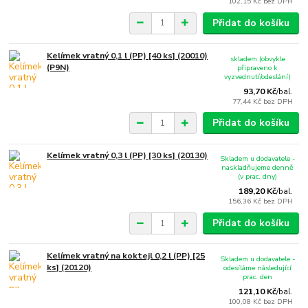
102,15 Kč
bez DPH
Přidat do košíku
Kelímek vratný 0,1 l (PP) [40 ks] (20010)
skladem (obvykle
(P9N)
připraveno k
vyzvednutí/odeslání)
93,70 Kč
/
bal.
77,44 Kč
bez DPH
Přidat do košíku
Kelímek vratný 0,3 l (PP) [30 ks] (20130)
Skladem u dodavatele -
naskladňujeme denně
(v prac. dny)
189,20 Kč
/
bal.
156,36 Kč
bez DPH
Přidat do košíku
Kelímek vratný na koktejl 0,2 l (PP) [25
Skladem u dodavatele -
ks] (20120)
odesíláme následující
prac. den
121,10 Kč
/
bal.
100,08 Kč
bez DPH