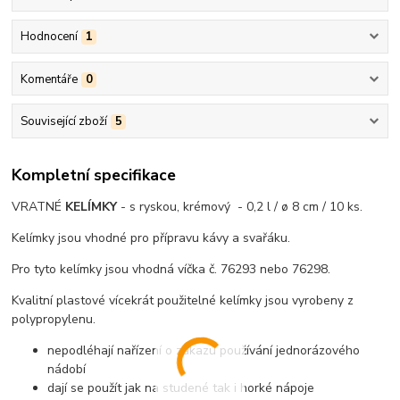
Hodnocení
1
Komentáře
0
Související zboží
5
Kompletní specifikace
VRATNÉ
KELÍMKY
- s ryskou, krémový - 0,2 l / ø 8 cm / 10 ks.
Kelímky jsou vhodné pro přípravu kávy a svařáku.
Pro tyto kelímky jsou vhodná víčka č. 76293 nebo 76298.
Kvalitní plastové vícekrát použitelné kelímky jsou vyrobeny z
polypropylenu.
nepodléhají nařízení o zákazu používání jednorázového
nádobí
dají se použít jak na studené tak i horké nápoje