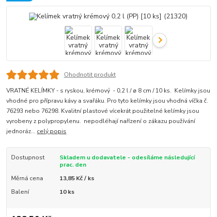
Ohodnotit produkt
VRATNÉ KELÍMKY - s ryskou, krémový - 0,2 l / ø 8 cm / 10 ks. Kelímky jsou
vhodné pro přípravu kávy a svařáku. Pro tyto kelímky jsou vhodná víčka č.
76293 nebo 76298. Kvalitní plastové vícekrát použitelné kelímky jsou
vyrobeny z polypropylenu. nepodléhají nařízení o zákazu používání
jednoráz...
celý popis
Dostupnost
Skladem u dodavatele - odesíláme následující
prac. den
Měrná cena
13,85 Kč / ks
Balení
10 ks