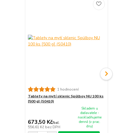
Tablety na m
1 hodnocení
x 4 ks [750 g
Tablety na mytí sklenic Spülboy NU 100 ks
[500 g] (S0410)
Skladem u
dodavatele -
naskladňujeme
673,50 Kč
700,90 K
denně (v prac.
/
bal.
dny)
556,61 Kč
bez DPH
579,26 Kč
be