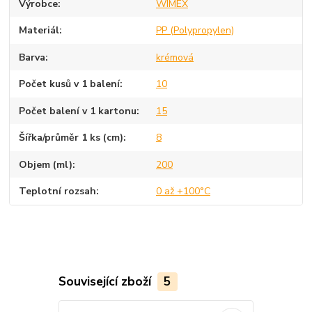
Výrobce
WIMEX
Materiál
PP (Polypropylen)
Barva
krémová
Počet kusů v 1 balení
10
Počet balení v 1 kartonu
15
Šířka/průměr 1 ks (cm)
8
Objem (ml)
200
Teplotní rozsah
0 až +100°C
Související zboží
5