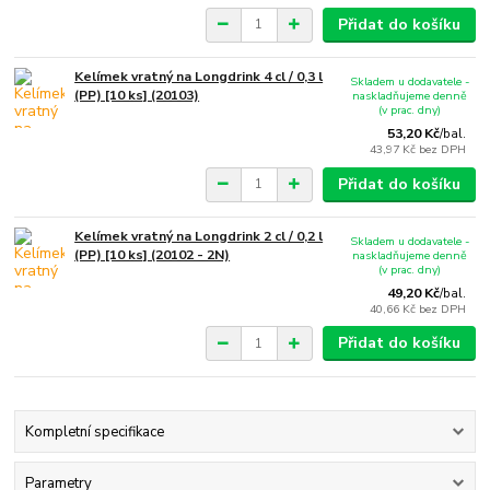
Přidat do košíku
Kelímek vratný na Longdrink 4 cl / 0,3 l
Skladem u dodavatele -
(PP) [10 ks] (20103)
naskladňujeme denně
(v prac. dny)
53,20 Kč
/
bal.
43,97 Kč
bez DPH
Přidat do košíku
Kelímek vratný na Longdrink 2 cl / 0,2 l
Skladem u dodavatele -
(PP) [10 ks] (20102 - 2N)
naskladňujeme denně
(v prac. dny)
49,20 Kč
/
bal.
40,66 Kč
bez DPH
Přidat do košíku
Kompletní specifikace
Parametry