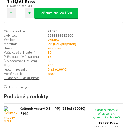
138,50 Kč
/
bal.
114,46 Kč
bez DPH
Přidat do košíku
Číslo produktu:
21320
EAN kód:
8591199213200
Výrobce:
WIMEX
Materiál:
PP (Polypropylen)
Barva:
krémová
Počet kusů v 1 balení:
10
Počet balení v 1 kartonu:
15
Šířka/průměr 1 ks (cm):
8
Objem (ml):
200
Teplotní rozsah:
0 až +100°C
Horké nápoje:
ANO
Hlídat cenu / dostupnost
Do oblíbených
Podobné produkty
Kelímek vratný 0,3 l (PP) [25 ks] (20030)
skladem (obvykle
(P9N)
připraveno k
vyzvednutí/odeslání)
123,60 Kč
/
bal.