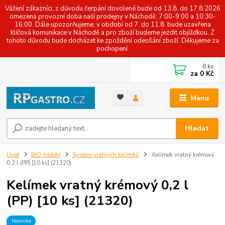
Vážení zákazníci, z důvodu čerpání dovolené bude od 13.8. do 17.8.2026
omezena provozní doba naší prodejny v Náchodě: 7:00-9:00 a 10:30-
16:00. Dále upozorňujeme, v období od 7. do 11.8. bude uzavřena
klíčová komunikace v Náchodě a pro zboží budeme jezdit objížďkou. Z
tohoto důvodu bude docházet ke zpoždění odesílání zboží. Děkujeme za
pochopení.
0
ks
za
0 Kč
Menu
Hledat
Úvod
BIO nádobí
Systém vratných kelímků
Kelímek vratný krémový
0,2 l (PP) [10 ks] (21320)
Kelímek vratný krémový 0,2 l
(PP) [10 ks] (21320)
Novinka