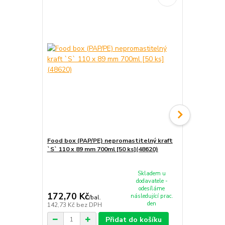
Food box (PAP/PE) nepromastitelný kraft
Food box (P
`S` 110 x 89 mm 700ml [50 ks](48620)
`M` 150 x 1
Skladem u
dodavatele -
odesíláme
172,70 Kč
211,80 K
následující prac.
/
bal.
den
142,73 Kč
bez DPH
175,04 Kč
be
Přidat do košíku