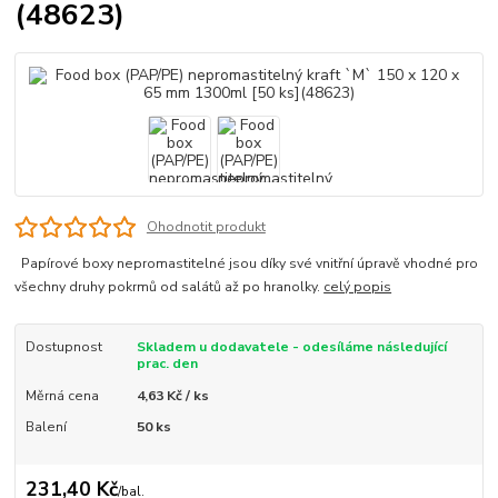
(48623)
Ohodnotit produkt
Papírové boxy nepromastitelné jsou díky své vnitřní úpravě vhodné pro
všechny druhy pokrmů od salátů až po hranolky.
celý popis
Dostupnost
Skladem u dodavatele - odesíláme následující
prac. den
Měrná cena
4,63 Kč / ks
Balení
50 ks
231,40 Kč
/
bal.