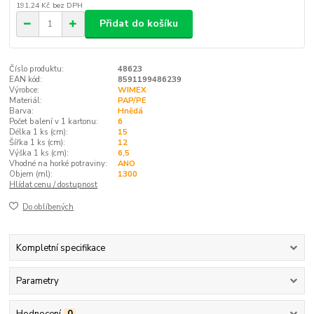
191,24 Kč
bez DPH
Přidat do košíku
Číslo produktu:
48623
EAN kód:
8591199486239
Výrobce:
WIMEX
Materiál:
PAP/PE
Barva:
Hnědá
Počet balení v 1 kartonu:
6
Délka 1 ks (cm):
15
Šířka 1 ks (cm):
12
Výška 1 ks (cm):
6,5
Vhodné na horké potraviny:
ANO
Objem (ml):
1300
Hlídat cenu / dostupnost
Do oblíbených
Kompletní specifikace
Parametry