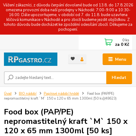
Vážení zákazníci, z důvodu čerpání dovolené bude od 13.8. do 17.8.2026
omezena provozní doba naší prodejny v Náchodě: 7:00-9:00 a 10:30-
16:00. Dále upozorňujeme, v období od 7. do 11.8. bude uzavřena
klíčová komunikace v Náchodě a pro zboží budeme jezdit objížďkou. Z
tohoto důvodu bude docházet ke zpoždění odesílání zboží. Děkujeme za
pochopení.
0
ks
za
0 Kč
Menu
Hledat
Úvod
BIO nádobí
Papírové nádobí hnědé
Food box (PAP/PE)
nepromastitelný kraft `M` 150 x 120 x 65 mm 1300ml [50 ks](48623)
Food box (PAP/PE)
nepromastitelný kraft `M` 150 x
120 x 65 mm 1300ml [50 ks]