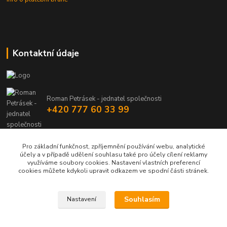
Kontaktní údaje
Roman Petrásek - jednatel společnosti
+420 777 60 33 99
info@rpgastro.cz
Pro základní funkčnost, zpříjemnění používání webu, analytické
účely a v případě udělení souhlasu také pro účely cílení reklamy
využíváme soubory cookies. Nastavení vlastních preferencí
cookies můžete kdykoli upravit odkazem ve spodní části stránek.
Souhlasím
Nastavení
Upravit sběr cookies.