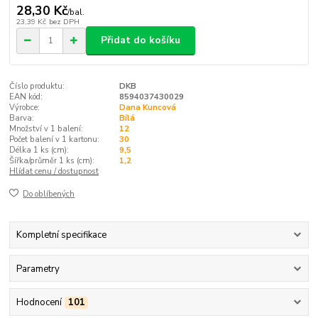
28,30 Kč
/
bal.
23,39 Kč
bez DPH
Přidat do košíku
Číslo produktu:
DKB
EAN kód:
8594037430029
Výrobce:
Dana Kuncová
Barva:
Bílá
Množství v 1 balení:
12
Počet balení v 1 kartonu:
30
Délka 1 ks (cm):
9,5
Šířka/průměr 1 ks (cm):
1,2
Hlídat cenu / dostupnost
Do oblíbených
Kompletní specifikace
Parametry
Hodnocení
101