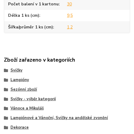
Počet balení v 1 kartonu
30
Délka 1 ks (cm)
9,5
Šířka/průměr 1 ks (cm)
1,2
Zboží zařazeno v kategoriích
Svíčky
Lampióny
Sezónní zboží
Svíčky - výběr kategorií
Vánoce a Mikuláš
Lampiónové a Vánoční, Svíčky na andělské zvonění
Dekorace