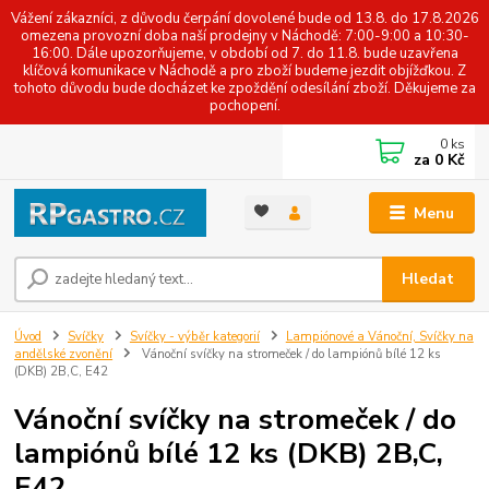
Vážení zákazníci, z důvodu čerpání dovolené bude od 13.8. do 17.8.2026
omezena provozní doba naší prodejny v Náchodě: 7:00-9:00 a 10:30-
16:00. Dále upozorňujeme, v období od 7. do 11.8. bude uzavřena
klíčová komunikace v Náchodě a pro zboží budeme jezdit objížďkou. Z
tohoto důvodu bude docházet ke zpoždění odesílání zboží. Děkujeme za
pochopení.
0
ks
za
0 Kč
Menu
Hledat
Úvod
Svíčky
Svíčky - výběr kategorií
Lampiónové a Vánoční, Svíčky na
andělské zvonění
Vánoční svíčky na stromeček / do lampiónů bílé 12 ks
(DKB) 2B,C, E42
Vánoční svíčky na stromeček / do
lampiónů bílé 12 ks (DKB) 2B,C,
E42