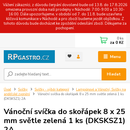
Vážení zákazníci, z důvodu čerpání dovolené bude od 13.8. do 17.8.2026
omezena provozní doba naší prodejny v Náchodě: 7:00-9:00 a 10:30-
16:00. Dále upozorňujeme, v období od 7. do 11.8. bude uzavřena
klíčová komunikace v Náchodě a pro zboží budeme jezdit objížďkou. Z
tohoto důvodu bude docházet ke zpoždění odesílání zboží. Děkujeme za
pochopení.
0
ks
za
0 Kč
Menu
Hledat
Úvod
Svíčky
Svíčky - výběr kategorií
Lampiónové a Vánoční, Svíčky na
andělské zvonění
Vánoční svíčka do skořápek 8 x 25 mm světle zelená 1 ks
(DKSKSZ1) 2A
Vánoční svíčka do skořápek 8 x 25
mm světle zelená 1 ks (DKSKSZ1)
2A