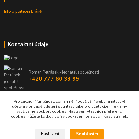
Info o platební bráně
Kontaktní údaje
Roman Petrásek - jednatel společnosti
+420 777 60 33 99
info@rpgastro.cz
Pro základní funkčnost, zpříjemnění používání webu, analytické
účely a v případě udělení souhlasu také pro účely cílení reklamy
využíváme soubory cookies. Nastavení vlastních preferencí
cookies můžete kdykoli upravit odkazem ve spodní části stránek.
Souhlasím
Nastavení