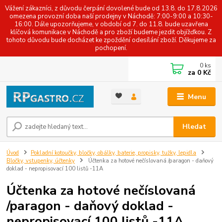
Vážení zákazníci, z důvodu čerpání dovolené bude od 13.8. do 17.8.2026
omezena provozní doba naší prodejny v Náchodě: 7:00-9:00 a 10:30-
16:00. Dále upozorňujeme, v období od 7. do 11.8. bude uzavřena
klíčová komunikace v Náchodě a pro zboží budeme jezdit objížďkou. Z
tohoto důvodu bude docházet ke zpoždění odesílání zboží. Děkujeme za
pochopení.
0
ks
za
0 Kč
Menu
Hledat
Úvod
Pokladní kotoučky, bločky, obálky, baterie, propisky, tužky, lepidla
Bločky, vstupenky, účtenky
Účtenka za hotové nečíslovaná /paragon - daňový
doklad - nepropisovací 100 listů -11A
Účtenka za hotové nečíslovaná
/paragon - daňový doklad -
nepropisovací 100 listů -11A