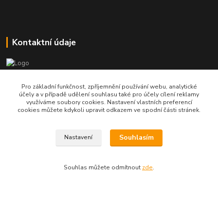
Kontaktní údaje
Roman Petrásek - jednatel společnosti
Pro základní funkčnost, zpříjemnění používání webu, analytické
+420 777 60 33 99
účely a v případě udělení souhlasu také pro účely cílení reklamy
využíváme soubory cookies. Nastavení vlastních preferencí
cookies můžete kdykoli upravit odkazem ve spodní části stránek.
info@rpgastro.cz
Souhlasím
Nastavení
Souhlas můžete odmítnout
zde
.
Upravit sběr cookies.