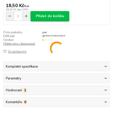
18,50 Kč
/
bal.
15,29 Kč
bez DPH
Přidat do košíku
Číslo produktu:
par
EAN kód:
8595033800663
Výrobce:
Výrobce
Hlídat cenu / dostupnost
Do oblíbených
Kompletní specifikace
Parametry
Hodnocení
1
Komentáře
0