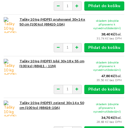
Přidat do košíku
Tašky 10 kg (HDPE) pruhované 30+14 x
skladem (obvykle
50 cm [100 ks] (68410-10A)
připraveno k
vyzvednutí/odeslání)
38,40 Kč
/
bal.
31,74 Kč
bez DPH
Přidat do košíku
Tašky 10 kg (HDPE) bílé 30+18 x 55 cm
skladem (obvykle
[100 ks] (68411 - 11N)
připraveno k
vyzvednutí/odeslání)
47,80 Kč
/
bal.
39,50 Kč
bez DPH
Přidat do košíku
Tašky 10 kg (HDPE) zelené 30+14 x 50
skladem (obvykle
cm [100 ks] (68416-10A)
připraveno k
vyzvednutí/odeslání)
34,70 Kč
/
bal.
28,68 Kč
bez DPH