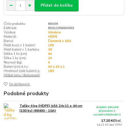
Přidat do košíku
Číslo produktu:
68409
EAN kód:
8591199684093
Výrobce:
Výrobce
Materiál:
HDPE
Barva:
Červená + bílá
Počet kusů v 1 balení:
100
Počet balení v 1 kartonu:
20
Délka 1 ks (cm):
44
Šířka 1 ks (cm):
24
Nosnost (kg):
4
Balení (cm) d.š.v.:
44 x 24 x 1
Hmotnost (celé balení) g:
183
Hlídat cenu / dostupnost
Do oblíbených
Podobné produkty
Tašky 4 kg (HDPE) bílé 24+11 x 44 cm
skladem (obvykle
[100 ks] (68400 - 10A)
připraveno k
vyzvednutí/odeslání)
17,20 Kč
/
bal.
14,21 Kč
bez DPH