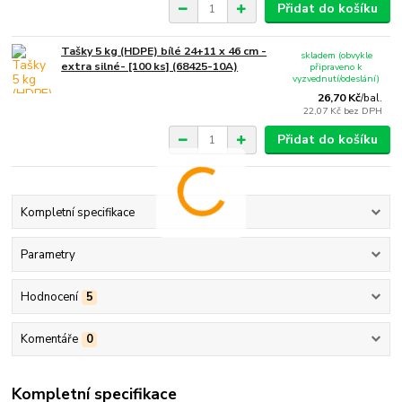
Přidat do košíku
Tašky 5 kg (HDPE) bílé 24+11 x 46 cm -
skladem (obvykle
extra silné- [100 ks] (68425-10A)
připraveno k
vyzvednutí/odeslání)
26,70 Kč
/
bal.
22,07 Kč
bez DPH
Přidat do košíku
Kompletní specifikace
Parametry
Hodnocení
5
Komentáře
0
Kompletní specifikace