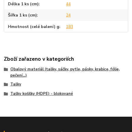
Délka 1 ks (cm)
44
Šířka 1 ks (cm)
24
Hmotnost (celé balení) g
183
Zboží zařazeno v kategoriích
Obalový materiál (tašky, sáčky, pytle, pásky, krabice, fólie,
pečení...)
Tašky
Tašky košilky (HDPE) - blokované