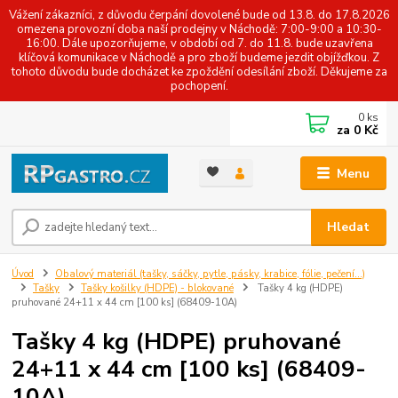
Vážení zákazníci, z důvodu čerpání dovolené bude od 13.8. do 17.8.2026
omezena provozní doba naší prodejny v Náchodě: 7:00-9:00 a 10:30-
16:00. Dále upozorňujeme, v období od 7. do 11.8. bude uzavřena
klíčová komunikace v Náchodě a pro zboží budeme jezdit objížďkou. Z
tohoto důvodu bude docházet ke zpoždění odesílání zboží. Děkujeme za
pochopení.
0
ks
za
0 Kč
Menu
Hledat
Úvod
Obalový materiál (tašky, sáčky, pytle, pásky, krabice, fólie, pečení...)
Tašky
Tašky košilky (HDPE) - blokované
Tašky 4 kg (HDPE)
pruhované 24+11 x 44 cm [100 ks] (68409-10A)
Tašky 4 kg (HDPE) pruhované
24+11 x 44 cm [100 ks] (68409-
10A)