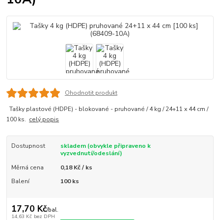
Ohodnotit produkt
Tašky plastové (HDPE) - blokované - pruhované / 4 kg / 24+11 x 44 cm /
100 ks.
celý popis
Dostupnost
skladem (obvykle připraveno k
vyzvednutí/odeslání)
Měrná cena
0,18 Kč / ks
Balení
100 ks
17,70 Kč
/
bal.
14,63 Kč
bez DPH