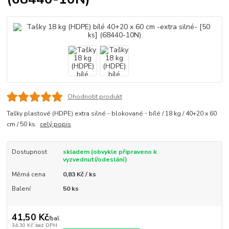
Ohodnotit produkt
Tašky plastové (HDPE) extra silné - blokované - bílé / 18 kg / 40+20 x 60
cm / 50 ks.
celý popis
Dostupnost
skladem (obvykle připraveno k
vyzvednutí/odeslání)
Měrná cena
0,83 Kč / ks
Balení
50 ks
41,50 Kč
/
bal.
34,30 Kč
bez DPH