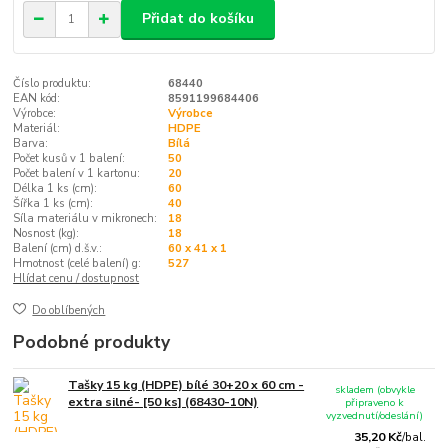
Přidat do košíku
Číslo produktu:
68440
EAN kód:
8591199684406
Výrobce:
Výrobce
Materiál:
HDPE
Barva:
Bílá
Počet kusů v 1 balení:
50
Počet balení v 1 kartonu:
20
Délka 1 ks (cm):
60
Šířka 1 ks (cm):
40
Síla materiálu v mikronech:
18
Nosnost (kg):
18
Balení (cm) d.š.v.:
60 x 41 x 1
Hmotnost (celé balení) g:
527
Hlídat cenu / dostupnost
Do oblíbených
Podobné produkty
Tašky 15 kg (HDPE) bílé 30+20 x 60 cm -
skladem (obvykle
extra silné- [50 ks] (68430-10N)
připraveno k
vyzvednutí/odeslání)
35,20 Kč
/
bal.