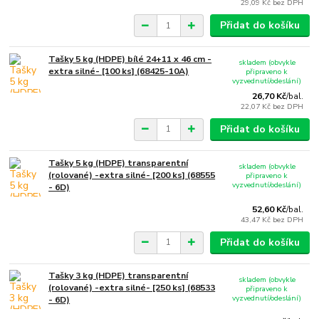
29,09 Kč
bez DPH
Přidat do košíku
Tašky 5 kg (HDPE) bílé 24+11 x 46 cm -
skladem (obvykle
extra silné- [100 ks] (68425-10A)
připraveno k
vyzvednutí/odeslání)
26,70 Kč
/
bal.
22,07 Kč
bez DPH
Přidat do košíku
Tašky 5 kg (HDPE) transparentní
skladem (obvykle
(rolované) -extra silné- [200 ks] (68555
připraveno k
vyzvednutí/odeslání)
- 6D)
52,60 Kč
/
bal.
43,47 Kč
bez DPH
Přidat do košíku
Tašky 3 kg (HDPE) transparentní
skladem (obvykle
(rolované) -extra silné- [250 ks] (68533
připraveno k
vyzvednutí/odeslání)
- 6D)