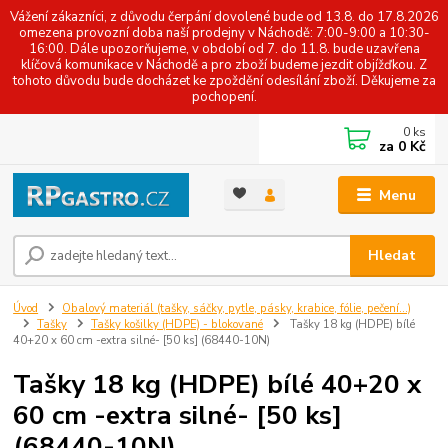
Vážení zákazníci, z důvodu čerpání dovolené bude od 13.8. do 17.8.2026
omezena provozní doba naší prodejny v Náchodě: 7:00-9:00 a 10:30-
16:00. Dále upozorňujeme, v období od 7. do 11.8. bude uzavřena
klíčová komunikace v Náchodě a pro zboží budeme jezdit objížďkou. Z
tohoto důvodu bude docházet ke zpoždění odesílání zboží. Děkujeme za
pochopení.
0
ks
za
0 Kč
Menu
Hledat
Úvod
Obalový materiál (tašky, sáčky, pytle, pásky, krabice, fólie, pečení...)
Tašky
Tašky košilky (HDPE) - blokované
Tašky 18 kg (HDPE) bílé
40+20 x 60 cm -extra silné- [50 ks] (68440-10N)
Tašky 18 kg (HDPE) bílé 40+20 x
60 cm -extra silné- [50 ks]
(68440-10N)