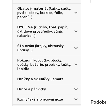
Obalový materiál (tašky, sáčky,
pytle, pásky, krabice, fólie,
pečení...)
HYGIENA (ručníky, toal. papír,
úklidové prostředky, vůně,
rukavice...)
Stolování (krajky, ubrousky,
ubrusy...)
Pokladní kotoučky, bločky,
obálky, baterie, propisky, tužky,
lepidla
Hrníčky a skleničky Lamart
Hrnce a pánvičky
Kuchyňské a pracovní nože
Podobn