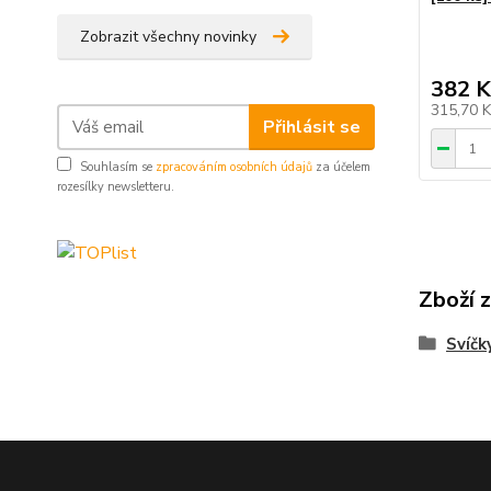
Zobrazit všechny novinky
382 K
315,70 
Přihlásit se
Souhlasím se
zpracováním osobních údajů
za účelem
rozesílky newsletteru.
Zboží 
Svíčk