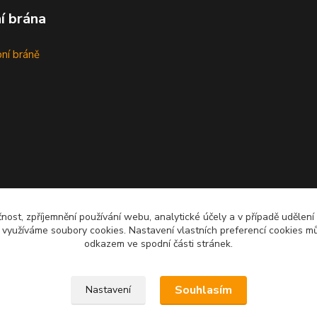
í brána
bní bráně
čnost, zpříjemnění používání webu, analytické účely a v případě udělení
y využíváme soubory cookies. Nastavení vlastních preferencí cookies mů
odkazem ve spodní části stránek.
Upravit sběr cookies.
Souhlasím
Nastavení