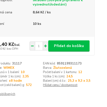
tupnost
skladem (obvykle připraveno k
vyzvednutí/odeslání)
ná cena
8,64 Kč / ks
ení
10 ks
,40 Kč
/
bal.
Přidat do košíku
40 Kč
bez DPH
roduktu:
31117
EAN kód:
8591199311173
e:
WIMEX
Barva:
Žlutozelená
usů v 1 balení:
10
Počet balení v 1 kartonu:
12
růměr 1 ks (cm):
2,35
Výška 1 ks (cm):
24,5
oření:
±8 hodin
Balení (cm) d.š.v.:
25,3 x 9,3 x 3,5
t (celé balení) g:
572
Hlídat cenu / dostupnost
oblíbených