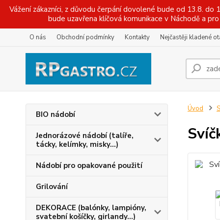
Vážení zákazníci, z důvodu čerpání dovolené bude od 13.8. do
bude uzavřena klíčová komunikace v Náchodě a pro 
O nás
Obchodní podmínky
Kontakty
Nejčastěji kladené o
Úvod
S
BIO nádobí
Svíč
Jednorázové nádobí (talíře,
tácky, kelímky, misky...)
Nádobí pro opakované použití
Grilování
DEKORACE (balónky, lampióny,
svatební košíčky, girlandy...)