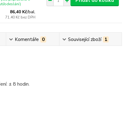
Přidat do košíku
tí/odeslání)
86,40 Kč
/
bal.
71,40 Kč
bez DPH
Komentáře
0
Související zboží
1
ení: ± 8 hodin.