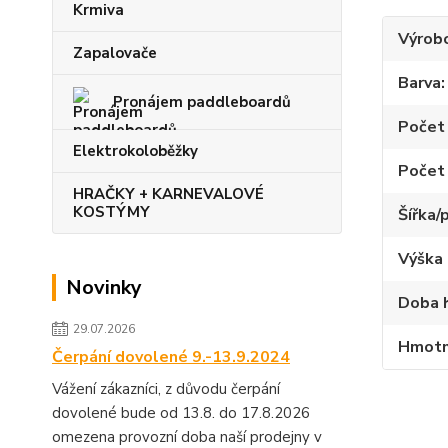
Krmiva
Výrob
Zapalovače
Barva
Pronájem paddleboardů
Počet 
Elektrokoloběžky
Počet 
HRAČKY + KARNEVALOVÉ
KOSTÝMY
Šířka/
Výška 
Novinky
Doba 
29.07.2026
Hmotno
Čerpání dovolené 9.-13.9.2024
Vážení zákazníci, z důvodu čerpání
dovolené bude od 13.8. do 17.8.2026
omezena provozní doba naší prodejny v