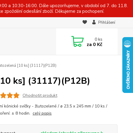
:00 a 10:30-16:00. Dále upozorňujeme, v období od 7. do 11.8.
e zpoždění odesílání zboží. Děkujeme za pochopení.
Přihlášení
0
ks
za
0 Kč
utozelená [10 ks] (31117)(P12B)
[10 ks] (31117)(P12B)
Ohodnotit produkt
í kónické svíčky - žlutozelené / ø 23,5 x 245 mm / 10 ks /
oření: ± 8 hodin.
celý popis