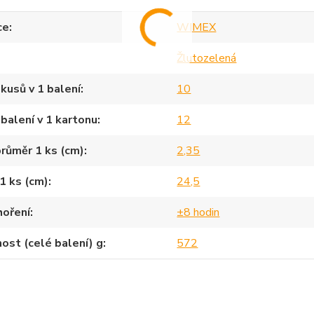
ce
WIMEX
Žlutozelená
kusů v 1 balení
10
balení v 1 kartonu
12
průměr 1 ks (cm)
2,35
1 ks (cm)
24,5
hoření
±8 hodin
st (celé balení) g
572