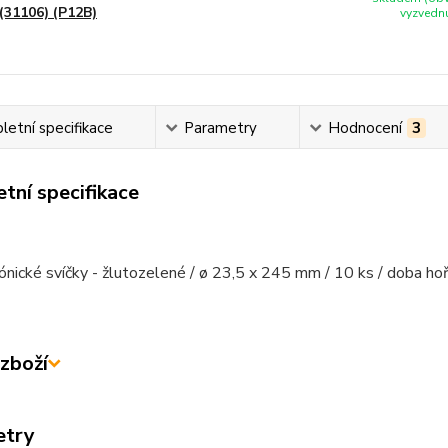
(31106) (P12B)
vyzvednu
etní specifikace
Parametry
Hodnocení
3
tní specifikace
kónické svíčky - žlutozelené / ø 23,5 x 245 mm / 10 ks / doba hoř
zboží
etry