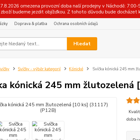
 17.8.2026 omezena provozní doba naší prodejny v Náchodě: 7:00-9
zboží budeme jezdit objížďkou. Z tohoto důvodu bude docházet k
tázky
Doprava & platba
Ochrana osobních údajů
Hledat
víčky
Svíčky - výběr kategorií
Kónické
Svíčka kónická 245 mm žl
ka kónická 245 mm žlutozelená 
Kvalitn
doba h