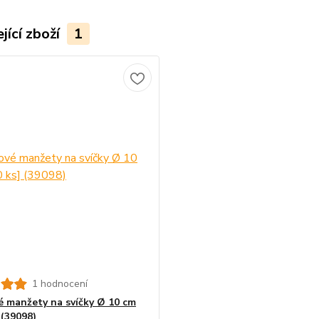
jící zboží
1
1 hodnocení
é manžety na svíčky Ø 10 cm
 (39098)