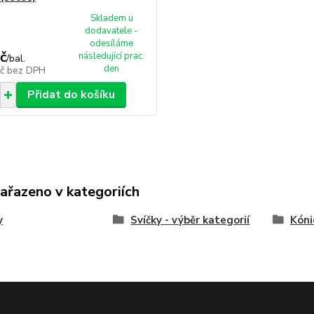
Skladem u
dodavatele -
odesíláme
č
následující prac.
/
bal.
den
Kč
bez DPH
Přidat do košíku
zařazeno v kategoriích
y
Svíčky - výběr kategorií
Kóni