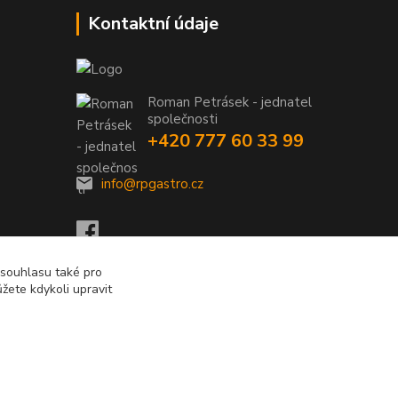
Kontaktní údaje
Roman Petrásek - jednatel
společnosti
+420 777 60 33 99
info@rpgastro.cz
 souhlasu také pro
žete kdykoli upravit