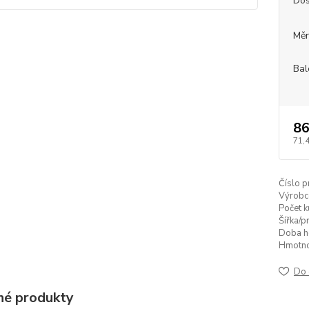
Dos
Měr
Bal
86
71,
Číslo p
Výrobc
Počet k
Šířka/p
Doba h
Hmotnos
Do 
é produkty