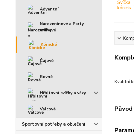
Adventní
Narozeninové a Party
svíčky
Kompl
Kónické
Komple
Čajové
Rovné
Kvalitní 
Hřbitovní svíčky a vázy
Původ 
Válcové
Sportovní potřeby a oblečení
Param