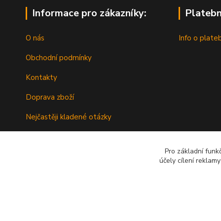
Informace pro zákazníky:
Platebn
O nás
Info o plate
Obchodní podmínky
Kontakty
Doprava zboží
Nejčastěji kladené otázky
Nákup na splátky s Cofidis
Pro základní funk
účely cílení reklam