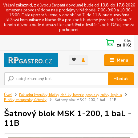
Vážení zákazníci, z důvodu čerpání dovolené bude od 13.8. do 17.8.2026
omezena provozní doba naší prodejny v Náchodě: 7:00-9:00 a 10:30-
16:00. Dále upozorňujeme, v období od 7. do 11.8. bude uzavřena
klíčová komunikace v Náchodě a pro zboží budeme jezdit objížďkou. Z
tohoto důvodu bude docházet ke zpoždění odesílání zboží. Děkujeme za
pochopení.
0
ks
za
0 Kč
Menu
Hledat
Úvod
Pokladní kotoučky, bločky, obálky, baterie, propisky, tužky, lepidla
Bločky, vstupenky, účtenky
Šatnový blok MSK 1-200, 1 bal. - 11B
Šatnový blok MSK 1-200, 1 bal. -
11B