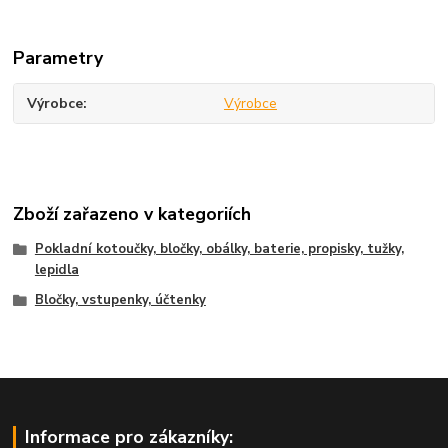
Parametry
Výrobce
Výrobce
Zboží zařazeno v kategoriích
Pokladní kotoučky, bločky, obálky, baterie, propisky, tužky,
lepidla
Bločky, vstupenky, účtenky
Informace pro zákazníky: