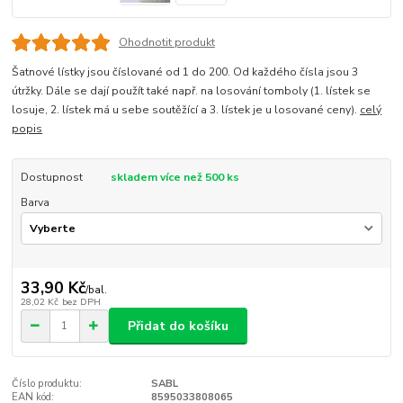
Ohodnotit produkt
Šatnové lístky jsou číslované od 1 do 200. Od každého čísla jsou 3
útržky. Dále se dají použít také např. na losování tomboly (1. lístek se
losuje, 2. lístek má u sebe soutěžící a 3. lístek je u losované ceny).
celý
popis
Dostupnost
skladem více než 500 ks
Barva
33,90 Kč
/
bal.
28,02 Kč
bez DPH
Přidat do košíku
Číslo produktu:
SABL
EAN kód:
8595033808065