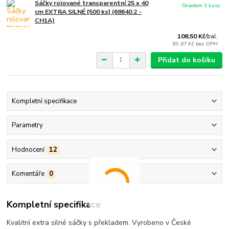
Sáčky rolované transparentní 25 x 40
Skladem 3 kusy
cm EXTRA SILNÉ [500 ks] (68640.2 -
CH1A)
108,50 Kč
/
bal.
89,67 Kč
bez DPH
Přidat do košíku
Kompletní specifikace
Parametry
Hodnocení
12
Komentáře
0
Kompletní specifikace
Kvalitní extra silné sáčky s překladem. Vyrobeno v České