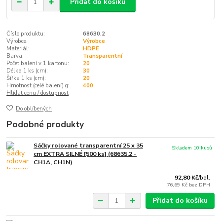
Přidat do košíku
Číslo produktu:
68630.2
Výrobce:
Výrobce
Materiál:
HDPE
Barva:
Transparentní
Počet balení v 1 kartonu:
20
Délka 1 ks (cm):
30
Šířka 1 ks (cm):
20
Hmotnost (celé balení) g:
400
Hlídat cenu / dostupnost
Do oblíbených
Podobné produkty
Sáčky rolované transparentní 25 x 35
Skladem 10 kusů
cm EXTRA SILNÉ [500 ks] (68635.2 -
CH1A, CH1N)
92,80 Kč
/
bal.
76,69 Kč
bez DPH
Přidat do košíku