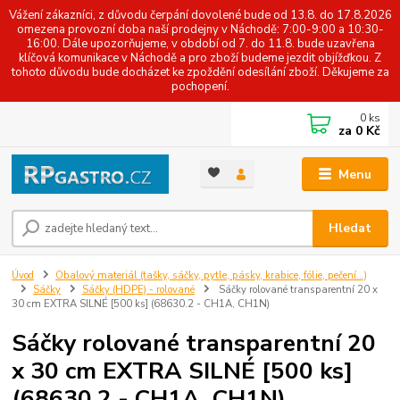
Vážení zákazníci, z důvodu čerpání dovolené bude od 13.8. do 17.8.2026
omezena provozní doba naší prodejny v Náchodě: 7:00-9:00 a 10:30-
16:00. Dále upozorňujeme, v období od 7. do 11.8. bude uzavřena
klíčová komunikace v Náchodě a pro zboží budeme jezdit objížďkou. Z
tohoto důvodu bude docházet ke zpoždění odesílání zboží. Děkujeme za
pochopení.
0
ks
za
0 Kč
Menu
Hledat
Úvod
Obalový materiál (tašky, sáčky, pytle, pásky, krabice, fólie, pečení...)
Sáčky
Sáčky (HDPE) - rolované
Sáčky rolované transparentní 20 x
30 cm EXTRA SILNÉ [500 ks] (68630.2 - CH1A, CH1N)
Sáčky rolované transparentní 20
x 30 cm EXTRA SILNÉ [500 ks]
(68630.2 - CH1A, CH1N)