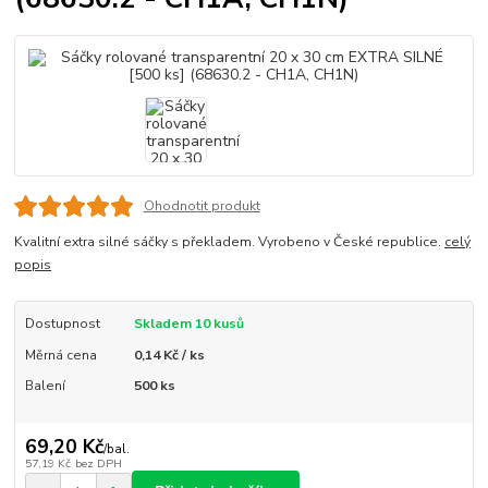
Ohodnotit produkt
Kvalitní extra silné sáčky s překladem. Vyrobeno v České republice.
celý
popis
Dostupnost
Skladem 10 kusů
Měrná cena
0,14 Kč / ks
Balení
500 ks
69,20 Kč
/
bal.
57,19 Kč
bez DPH