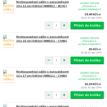
Rychlouzavírací sáčky s eurozávěsem
skladem (obvykle
10 x 12 cm [100 ks] (68990.1 - 8CHC)
připraveno k
vyzvednutí/odeslání)
19,40 Kč
/
bal.
16,03 Kč
bez DPH
Přidat do košíku
Rychlouzavírací sáčky s eurozávěsem
skladem (obvykle
10 x 15 cm [100 ks] (68910.1 - CH8A)
připraveno k
vyzvednutí/odeslání)
25 Kč
/
bal.
20,66 Kč
bez DPH
Přidat do košíku
Rychlouzavírací sáčky s eurozávěsem
skladem (obvykle
12 x 17 cm [100 ks] (68912.1 - CH8A)
připraveno k
vyzvednutí/odeslání)
32,20 Kč
/
bal.
26,61 Kč
bez DPH
Přidat do košíku
Rychlouzavírací sáčky s eurozávěsem