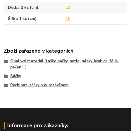
Délka 1 ks (cm)
22
Šířka 1 ks (cm)
15
Zboží zařazeno v kategoriích
Obalový materiál (tašky, sáčky, pytle, pásky, krabice, fólie,
pečení...)
Sáčky
Rychlouz. sáčky s eurozávěsem
Informace pro zákazníky: