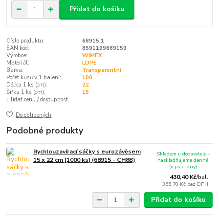
Přidat do košíku
Číslo produktu:
68915.1
EAN kód:
8591199689159
Výrobce:
WIMEX
Materiál:
LDPE
Barva:
Transparentní
Počet kusů v 1 balení:
100
Délka 1 ks (cm):
22
Šířka 1 ks (cm):
15
Hlídat cenu / dostupnost
Do oblíbených
Podobné produkty
Rychlouzavírací sáčky s eurozávěsem
Skladem u dodavatele -
15 x 22 cm [1000 ks] (68915 - CH8B)
naskladňujeme denně
(v prac. dny)
430,40 Kč
/
bal.
355,70 Kč
bez DPH
Přidat do košíku