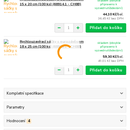
skladem (obvykle
15 x 20 cm [100 ks] (68914.1 - CH8B)
připraveno k
vyzvednutí/odeslání)
44,10 Kč
/
bal.
36,45 Kč
bez DPH
Přidat do košíku
Rychlouzavírací sáčky s eurozávěsem
skladem (obvykle
18 x 25 cm [100 ks] (68918.1 - CH8B)
připraveno k
vyzvednutí/odeslání)
59,30 Kč
/
bal.
49,01 Kč
bez DPH
Přidat do košíku
Kompletní specifikace
Parametry
Hodnocení
4