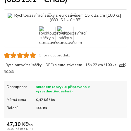
Ohodnotit produkt
Rychlouzavírací sáčky (LDPE) s euro-závěsem - 15 x 22 cm / 100 ks.
celý
popis
Dostupnost
skladem (obvykle připraveno k
vyzvednutí/odeslání)
Měrná cena
0,47 Kč / ks
Balení
100 ks
47,30 Kč
/
bal.
39,09 Kč
bez DPH