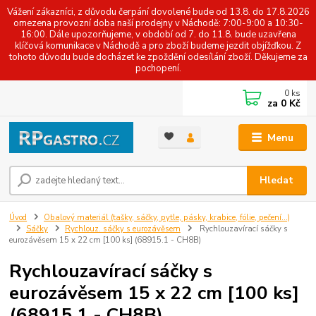
Vážení zákazníci, z důvodu čerpání dovolené bude od 13.8. do 17.8.2026
omezena provozní doba naší prodejny v Náchodě: 7:00-9:00 a 10:30-
16:00. Dále upozorňujeme, v období od 7. do 11.8. bude uzavřena
klíčová komunikace v Náchodě a pro zboží budeme jezdit objížďkou. Z
tohoto důvodu bude docházet ke zpoždění odesílání zboží. Děkujeme za
pochopení.
0
ks
za
0 Kč
Menu
Hledat
Úvod
Obalový materiál (tašky, sáčky, pytle, pásky, krabice, fólie, pečení...)
Sáčky
Rychlouz. sáčky s eurozávěsem
Rychlouzavírací sáčky s
eurozávěsem 15 x 22 cm [100 ks] (68915.1 - CH8B)
Rychlouzavírací sáčky s
eurozávěsem 15 x 22 cm [100 ks]
(68915.1 - CH8B)