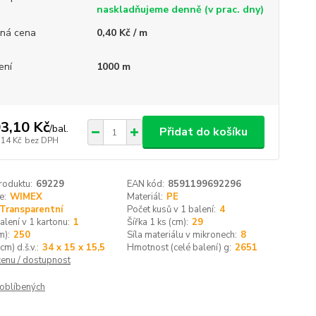
naskladňujeme denně (v prac. dny)
ná cena
0,40 Kč / m
ení
1000 m
3,10 Kč
/
bal.
Přidat do košíku
,14 Kč
bez DPH
roduktu:
69229
EAN kód:
8591199692296
e:
WIMEX
Materiál:
PE
Transparentní
Počet kusů v 1 balení:
4
alení v 1 kartonu:
1
Šířka 1 ks (cm):
29
m):
250
Síla materiálu v mikronech:
8
cm) d.š.v.:
34 x 15 x 15,5
Hmotnost (celé balení) g:
2651
cenu / dostupnost
oblíbených