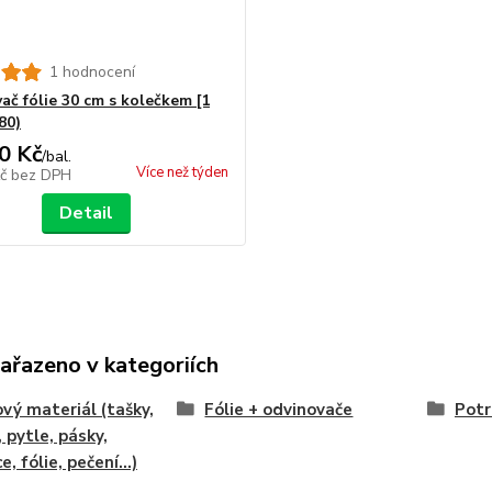
1 hodnocení
ač fólie 30 cm s kolečkem [1
80)
0 Kč
/
bal.
Více než týden
Kč
bez DPH
Detail
zařazeno v kategoriích
vý materiál (tašky,
Fólie + odvinovače
Potr
, pytle, pásky,
e, fólie, pečení...)