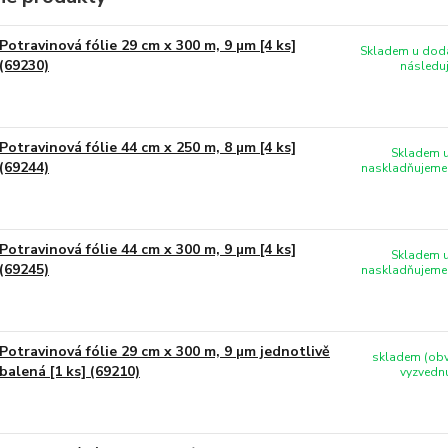
Potravinová fólie 29 cm x 300 m, 9 µm [4 ks]
Skladem u doda
(69230)
následuj
Potravinová fólie 44 cm x 250 m, 8 µm [4 ks]
Skladem u
(69244)
naskladňujeme 
Potravinová fólie 44 cm x 300 m, 9 µm [4 ks]
Skladem u
(69245)
naskladňujeme 
Potravinová fólie 29 cm x 300 m, 9 µm jednotlivě
skladem (obv
balená [1 ks] (69210)
vyzvednu