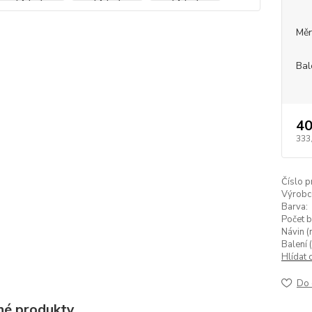
Měr
Bal
40
333
Číslo p
Výrobc
Barva:
Počet b
Návin (
Balení (
Hlídat 
Do 
é produkty