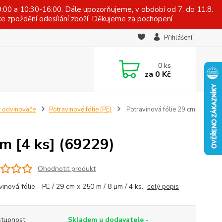
:00 a 10:30-16:00. Dále upozorňujeme, v období od 7. do 11.8.
e zpoždění odesílání zboží. Děkujeme za pochopení.
Přihlášení
0
ks
za
0 Kč
+ odvinovače
Potravinové fólie (PE)
Potravinová fólie 29 cm
µm [4 ks] (69229)
Ohodnotit produkt
inová fólie - PE / 29 cm x 250 m / 8 µm / 4 ks.
celý popis
tupnost
Skladem u dodavatele -