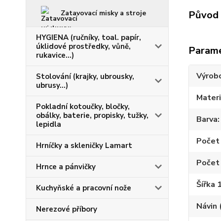
Zatavovací misky a stroje
Původ 
HYGIENA (ručníky, toal. papír,
úklidové prostředky, vůně,
Param
rukavice...)
Výrob
Stolování (krajky, ubrousky,
ubrusy...)
Materi
Pokladní kotoučky, bločky,
obálky, baterie, propisky, tužky,
Barva
lepidla
Počet 
Hrníčky a skleničky Lamart
Počet 
Hrnce a pánvičky
Šířka 
Kuchyňské a pracovní nože
Návin 
Nerezové příbory