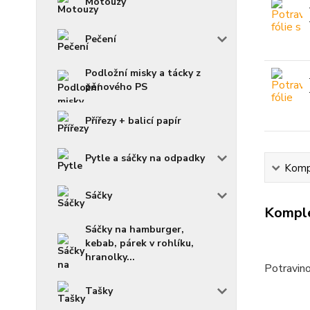
Motouzy
Pečení
Podložní misky a tácky z
pěnového PS
Přířezy + balicí papír
Pytle a sáčky na odpadky
Kompl
Sáčky
Komple
Sáčky na hamburger,
kebab, párek v rohlíku,
hranolky...
Potravino
Tašky