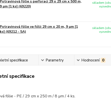
Potravinová fólie s perforací 29 x 29 cm x 500 m,
skladem (obv
9 µm [1 ks] (69220)
vyzvednu
Potravinová fólie ve fólii 29 cm x 20 m, 9 µm [1
skladem (obv
ks] (69212 - 5A)
vyzvednu
etní specifikace
Parametry
Hodnocení
0
tní specifikace
vá fólie - PE / 29 cm x 250 m / 8 µm / 4 ks.