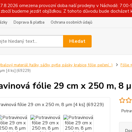
 17.8.2026 omezena provozní doba naší prodejny v Náchodě: 7:00-9
zboží budeme jezdit objížďkou. Z tohoto důvodu bude docházet k
tázky
Doprava & platba
Ochrana osobních údajů
Hledat
balový materiál (tašky, sáčky, pytle, pásky, krabice, fólie, pečení...)
Fólie 
 µm [4 ks] (69229)
avinová fólie 29 cm x 250 m, 8 
Potrav
Dos