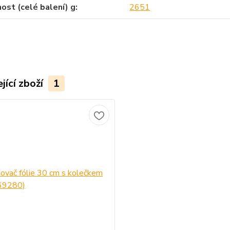
st (celé balení) g
2651
jící zboží
1