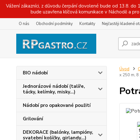
Vážení zákazníci, z důvodu čerpání dovolené bude od 13.8. do
bude uzavřena klíčová komunikace v Náchodě a pro 
O nás
Obchodní podmínky
Kontakty
Nejčastěji kladené o
Úvod
O
BIO nádobí
x 250 m, 8
Jednorázové nádobí (talíře,
Potr
tácky, kelímky, misky...)
Nádobí pro opakované použití
Grilování
DEKORACE (balónky, lampióny,
svatební košíčky, girlandy...)