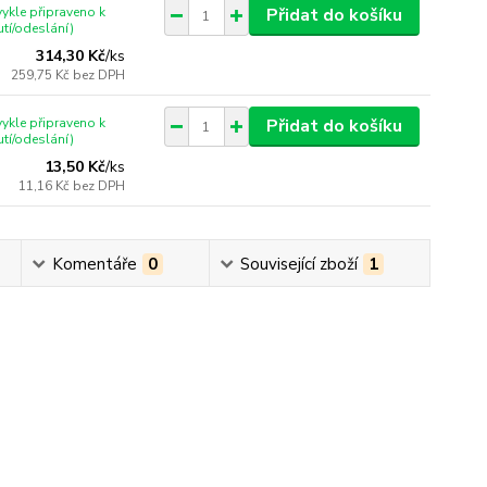
ykle připraveno k
Přidat do košíku
tí/odeslání)
314,30 Kč
/
ks
259,75 Kč
bez DPH
ykle připraveno k
Přidat do košíku
tí/odeslání)
13,50 Kč
/
ks
11,16 Kč
bez DPH
Komentáře
0
Související zboží
1