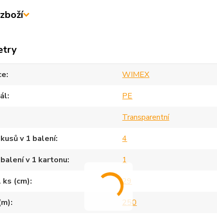
zboží
etry
ce
WIMEX
ál
PE
Transparentní
kusů v 1 balení
4
balení v 1 kartonu
1
1 ks (cm)
29
(m)
250