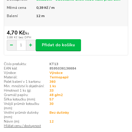
Měrná cena
0,39 Kč / m
Balení
12 m
4,70 Kč
/
ks
3,88 Kč
bez DPH
Přidat do košíku
Číslo produktu:
KT13
EAN kód:
8595036136684
Výrobce:
Výrobce
Materiál:
Termopapír
Počet balení v 1 kartonu:
360
Min. množství k objednání:
1 ks
Hmotnost 1 ks (g):
33
Gramáž papíru:
48 g/m2
Šířka kotoučku (mm):
57
Vnější průměr kotoučku
30
(mm):
Vnitřní průměr dutinky
Bez dutinky
(mm):
Návin (m):
12
Hlídat cenu / dostupnost