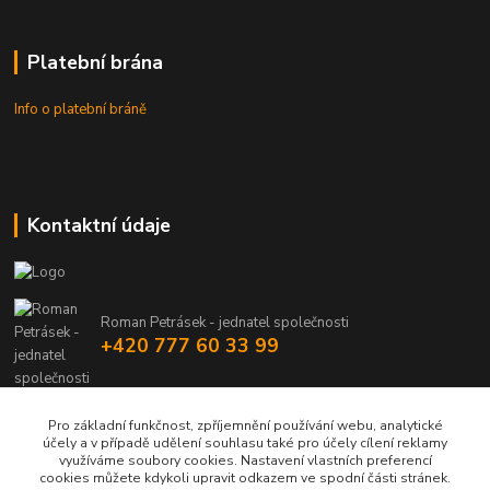
Platební brána
Info o platební bráně
Kontaktní údaje
Roman Petrásek - jednatel společnosti
+420 777 60 33 99
info@rpgastro.cz
Pro základní funkčnost, zpříjemnění používání webu, analytické
účely a v případě udělení souhlasu také pro účely cílení reklamy
využíváme soubory cookies. Nastavení vlastních preferencí
cookies můžete kdykoli upravit odkazem ve spodní části stránek.