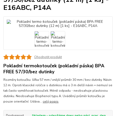
E16ABC, P14A
Ohodnotit produkt
Pokladní termokotouček (pokladní páska) BPA
FREE 57/30/bez dutinky
Rozměry kotoučku: šířka 57 mm / vnější průměr 30 mm / bez dutinky. Návin
12 m. Oproti klasické roličce s dutinkou má o 3 m delší návin = nemusí se
tak často vyměňovat kotouček. Méně odpadu - neobsahuje plastovou
dutinku. Neobsahuje Bisphenol typu A. Uváděný průměr kotoučku je
pouze orientační. Udáva...
celý popis
Dostupnost
Skladem - odesíláme dnes nebo násl. prac. den