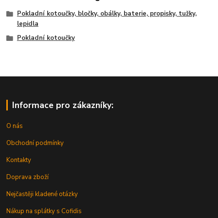
Pokladní kotoučky, bločky, obálky, baterie, propisky, tužky,
lepidla
Pokladní kotoučky
Informace pro zákazníky:
O nás
Obchodní podmínky
Kontakty
Doprava zboží
Nejčastěji kladené otázky
Nákup na splátky s Cofidis