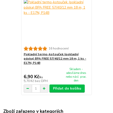
16 hodnocení
Pokladní termo-kotouček (pokladní
páska) BPA FREE 57/40/12 mm 18 m, 1 ks -
E17N, P14B
Skladem -
odesíláme dnes
6,90 Kč
nebo násl. prac.
/
ks
den
5,70 Kč
bez DPH
Přidat do košíku
Zboží zařazeno v kategoriích