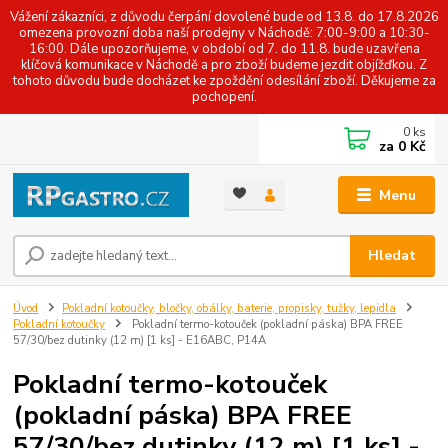
Vážení zákazníci, z důvodu čerpání dovolené bude od 13.8. do 17.8.2026
omezena provozní doba naší prodejny v Náchodě: 7:00-9:00 a 10:30-
16:00. Dále upozorňujeme, v období od 7. do 11.8. bude uzavřena
klíčová komunikace v Náchodě a pro zboží budeme jezdit objížďkou. Z
tohoto důvodu bude docházet ke zpoždění odesílání zboží. Děkujeme za
pochopení.
0
ks
za
0 Kč
Menu
Hledat
Úvod
Pokladní kotoučky, bločky, obálky, baterie, propisky, tužky, lepidla
Pokladní kotoučky
Pokladní termo-kotouček (pokladní páska) BPA FREE
57/30/bez dutinky (12 m) [1 ks] - E16ABC, P14A
Pokladní termo-kotouček
(pokladní páska) BPA FREE
57/30/bez dutinky (12 m) [1 ks] -