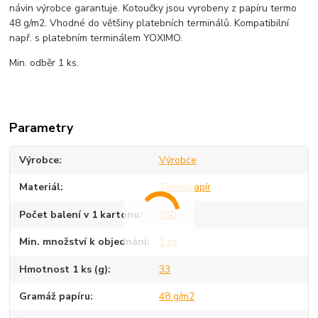
návin výrobce garantuje. Kotoučky jsou vyrobeny z papíru termo
48 g/m2. Vhodné do většiny platebních terminálů. Kompatibilní
např. s platebním terminálem YOXIMO.
Min. odběr 1 ks.
Parametry
Výrobce
Výrobce
Materiál
Termopapír
Počet balení v 1 kartonu
360
Min. množství k objednání
1 ks
Hmotnost 1 ks (g)
33
Gramáž papíru
48 g/m2