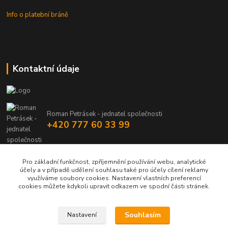
Info o platební bráně
Kontaktní údaje
Roman Petrásek - jednatel společnosti
+420 777 60 33 99
info@rpgastro.cz
Pro základní funkčnost, zpříjemnění používání webu, analytické
účely a v případě udělení souhlasu také pro účely cílení reklamy
využíváme soubory cookies. Nastavení vlastních preferencí
cookies můžete kdykoli upravit odkazem ve spodní části stránek.
Souhlasím
Nastavení
Upravit sběr cookies.