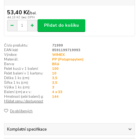
53,40 Kč
/
bal.
44,13 Kč
bez DPH
Přidat do košíku
Číslo produktu:
71999
EAN kód:
8591199719993
Výrobce:
WIMEX
Materiál:
PP (Polypropylen)
Barva:
Bílá
Počet kusů v 1 balení:
100
Počet balení v 1 kartonu:
10
Délka 1 ks (cm):
3,5
Šířka 1 ks (cm):
3,5
Výška 1 ks (cm):
3
Balení (cm) ø x v.:
4 x 33
Hmotnost (celé balení) g:
144
Hlídat cenu / dostupnost
Do oblíbených
Kompletní specifikace