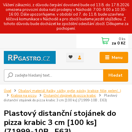
Vážení zákazníci, z důvodu čerpání dovolené bude od 13.8. do 17.8.2026
omezena provozní doba naší prodejny v Náchodě: 7:00-9:00 a 10:30-
16:00. Dále upozorňujeme, v období od 7. do 11.8. bude uzavřena
klíčová komunikace v Náchodě a pro zboží budeme jezdit objížďkou. Z
tohoto důvodu bude docházet ke zpoždění odesílání zboží. Děkujeme za
pochopení.
0
ks
za
0 Kč
Menu
Hledat
Úvod
Obalový materiál (tašky, sáčky, pytle, pásky, krabice, fólie, pečení...)
Krabice na pizzu
Distanční stojánek do pizza krabic
Plastový
distanční stojánek do pizza krabic 3 cm [100 ks] (71999-10B , E63)
Plastový distanční stojánek do
pizza krabic 3 cm [100 ks]
(71999-10B , E63)