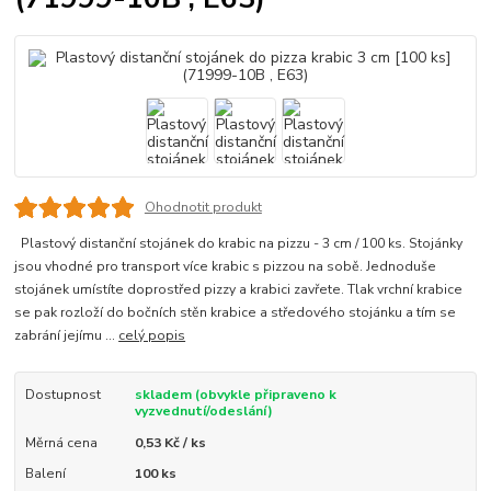
Ohodnotit produkt
Plastový distanční stojánek do krabic na pizzu - 3 cm / 100 ks. Stojánky
jsou vhodné pro transport více krabic s pizzou na sobě. Jednoduše
stojánek umístíte doprostřed pizzy a krabici zavřete. Tlak vrchní krabice
se pak rozloží do bočních stěn krabice a středového stojánku a tím se
zabrání jejímu ...
celý popis
Dostupnost
skladem (obvykle připraveno k
vyzvednutí/odeslání)
Měrná cena
0,53 Kč / ks
Balení
100 ks