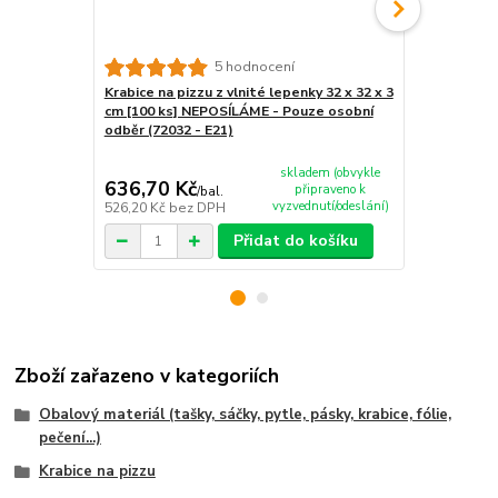
5 hodnocení
Krabice na pizzu z vlnité lepenky 32 x 32 x 3
Krabice na p
cm [100 ks] NEPOSÍLÁME - Pouze osobní
cm [100 ks] 
odběr (72032 - E21)
skladem (obvykle
636,70 Kč
605,90 K
připraveno k
/
bal.
vyzvednutí/odeslání)
526,20 Kč
bez DPH
500,74 Kč
be
Přidat do košíku
Zboží zařazeno v kategoriích
Obalový materiál (tašky, sáčky, pytle, pásky, krabice, fólie,
pečení...)
Krabice na pizzu