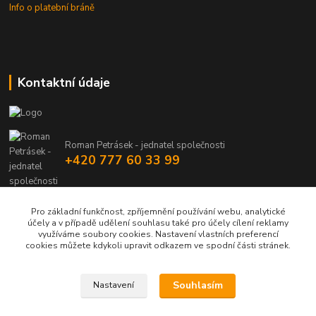
Info o platební bráně
Kontaktní údaje
Roman Petrásek - jednatel společnosti
+420 777 60 33 99
info@rpgastro.cz
Pro základní funkčnost, zpříjemnění používání webu, analytické
účely a v případě udělení souhlasu také pro účely cílení reklamy
využíváme soubory cookies. Nastavení vlastních preferencí
cookies můžete kdykoli upravit odkazem ve spodní části stránek.
Souhlasím
Nastavení
Upravit sběr cookies.