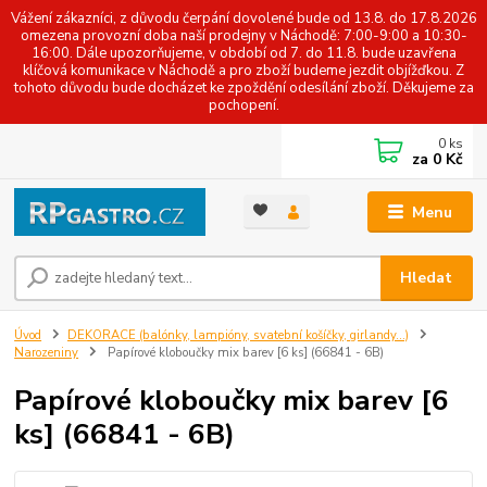
Vážení zákazníci, z důvodu čerpání dovolené bude od 13.8. do 17.8.2026
omezena provozní doba naší prodejny v Náchodě: 7:00-9:00 a 10:30-
16:00. Dále upozorňujeme, v období od 7. do 11.8. bude uzavřena
klíčová komunikace v Náchodě a pro zboží budeme jezdit objížďkou. Z
tohoto důvodu bude docházet ke zpoždění odesílání zboží. Děkujeme za
pochopení.
0
ks
za
0 Kč
Menu
Hledat
Úvod
DEKORACE (balónky, lampióny, svatební košíčky, girlandy...)
Narozeniny
Papírové kloboučky mix barev [6 ks] (66841 - 6B)
Papírové kloboučky mix barev [6
ks] (66841 - 6B)