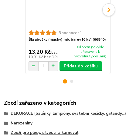
5 hodnocení
Škrabošky (masky) mix barev [6 ks] (66840)
Frkačky bare
skladem (obvykle
13,20 Kč
20,10 Kč
připraveno k
/
bal.
vyzvednutí/odeslání)
10,91 Kč
bez DPH
16,61 Kč
bez
Přidat do košíku
Zboží zařazeno v kategoriích
DEKORACE (balónky, lampióny, svatební košíčky, girlandy...)
Narozeniny
Zboží pro plesy, silvestr a karneval