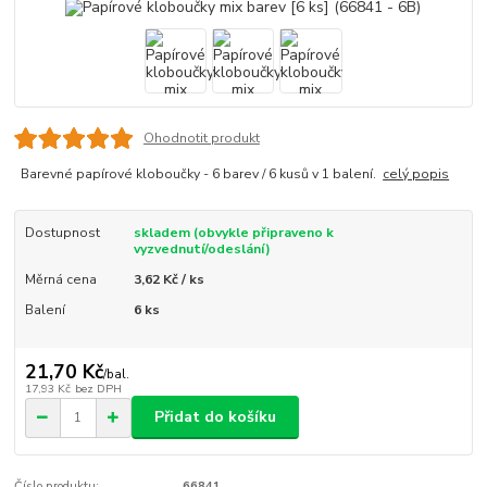
Ohodnotit produkt
Barevné papírové kloboučky - 6 barev / 6 kusů v 1 balení.
celý popis
Dostupnost
skladem (obvykle připraveno k
vyzvednutí/odeslání)
Měrná cena
3,62 Kč / ks
Balení
6 ks
21,70 Kč
/
bal.
17,93 Kč
bez DPH
Přidat do košíku
Číslo produktu:
66841