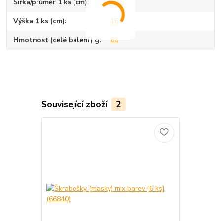
Šířka/průměr 1 ks (cm)
10,5
Výška 1 ks (cm)
16
Hmotnost (celé balení) g
60
Související zboží
2