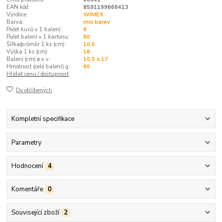
EAN kód:
8591199668413
Výrobce:
WIMEX
Barva:
mix barev
Počet kusů v 1 balení:
6
Počet balení v 1 kartonu:
80
Šířka/průměr 1 ks (cm):
10,5
Výška 1 ks (cm):
16
Balení (cm) ø x v.:
10,5 x 17
Hmotnost (celé balení) g:
60
Hlídat cenu / dostupnost
Do oblíbených
Kompletní specifikace
Parametry
Hodnocení
4
Komentáře
0
Související zboží
2