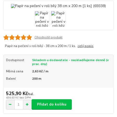
Ohodnotit produkt
Papír na pečení v roli bílý - 38 cm x 200 m / 1 ks.
celý popis
Dostupnost
Skladem u dodavatele - naskladňujeme denně (v
prac. dny)
Měrná cena
2,63 Kč / m
Balení
200 m
525,90 Kč
/
bal.
434,63 Kč
bez DPH
Přidat do košíku