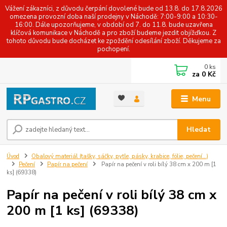
Vážení zákazníci, z důvodu čerpání dovolené bude od 13.8. do 17.8.2026
omezena provozní doba naší prodejny v Náchodě: 7:00-9:00 a 10:30-
16:00. Dále upozorňujeme, v období od 7. do 11.8. bude uzavřena
klíčová komunikace v Náchodě a pro zboží budeme jezdit objížďkou. Z
tohoto důvodu bude docházet ke zpoždění odesílání zboží. Děkujeme za
pochopení.
0
ks
za
0 Kč
Menu
Hledat
Úvod
Obalový materiál (tašky, sáčky, pytle, pásky, krabice, fólie, pečení...)
Pečení
Papír na pečení
Papír na pečení v roli bílý 38 cm x 200 m [1
ks] (69338)
Papír na pečení v roli bílý 38 cm x
200 m [1 ks] (69338)