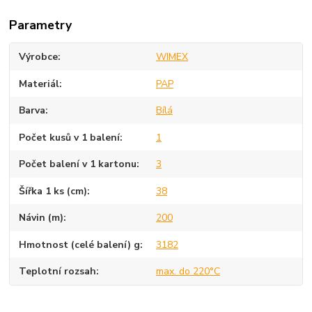
Parametry
Výrobce
WIMEX
Materiál
PAP
Barva
Bílá
Počet kusů v 1 balení
1
Počet balení v 1 kartonu
3
Šířka 1 ks (cm)
38
Návin (m)
200
Hmotnost (celé balení) g
3182
Teplotní rozsah
max. do 220°C