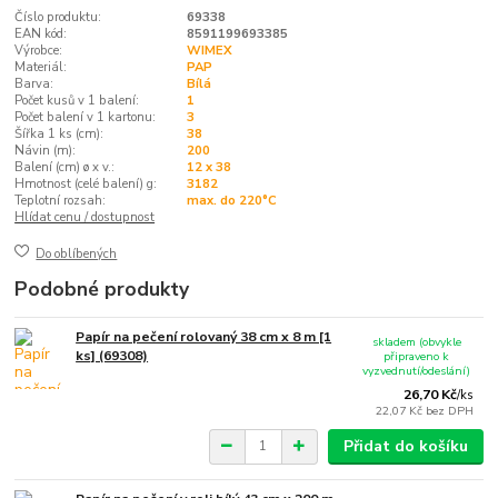
Číslo produktu:
69338
EAN kód:
8591199693385
Výrobce:
WIMEX
Materiál:
PAP
Barva:
Bílá
Počet kusů v 1 balení:
1
Počet balení v 1 kartonu:
3
Šířka 1 ks (cm):
38
Návin (m):
200
Balení (cm) ø x v.:
12 x 38
Hmotnost (celé balení) g:
3182
Teplotní rozsah:
max. do 220°C
Hlídat cenu / dostupnost
Do oblíbených
Podobné produkty
Papír na pečení rolovaný 38 cm x 8 m [1
skladem (obvykle
ks] (69308)
připraveno k
vyzvednutí/odeslání)
26,70 Kč
/
ks
22,07 Kč
bez DPH
Přidat do košíku