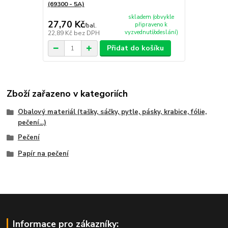
(69300 - 5A)
skladem (obvykle
27,70 Kč
připraveno k
/
bal.
vyzvednutí/odeslání)
22,89 Kč
bez DPH
Přidat do košíku
Zboží zařazeno v kategoriích
Obalový materiál (tašky, sáčky, pytle, pásky, krabice, fólie,
pečení...)
Pečení
Papír na pečení
Informace pro zákazníky: