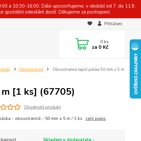
:00 a 10:30-16:00. Dále upozorňujeme, v období od 7. do 11.8.
e zpoždění odesílání zboží. Děkujeme za pochopení.
Přihlášení
0
ks
za
0 Kč
 pásky
Oboustranné
Oboustranná lepící páska 50 mm x 5 m
 m [1 ks] (67705)
Ohodnotit produkt
 páska - oboustranná - 50 mm x 5 m / 1 ks.
celý popis
tupnost
Skladem u dodavatele -