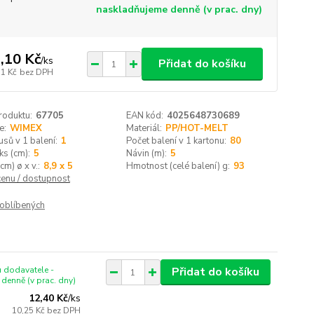
naskladňujeme denně (v prac. dny)
,10 Kč
/
ks
Přidat do košíku
31 Kč
bez DPH
roduktu:
67705
EAN kód:
4025648730689
e:
WIMEX
Materiál:
PP/HOT-MELT
usů v 1 balení:
1
Počet balení v 1 kartonu:
80
ks (cm):
5
Návin (m):
5
cm) ø x v.:
8,9 x 5
Hmotnost (celé balení) g:
93
cenu / dostupnost
oblíbených
 dodavatele -
Přidat do košíku
denně (v prac. dny)
12,40 Kč
/
ks
10,25 Kč
bez DPH