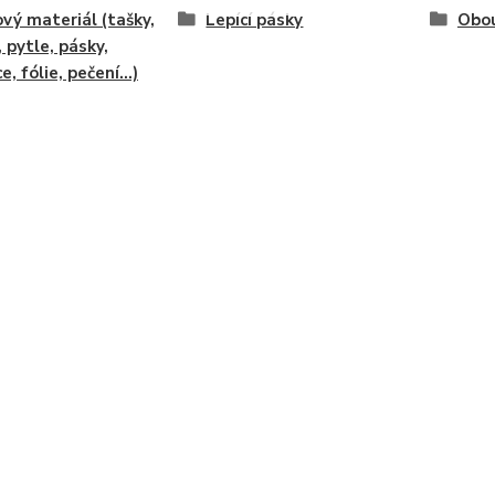
vý materiál (tašky,
Lepící pásky
Obo
, pytle, pásky,
e, fólie, pečení...)