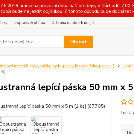
 17.8.2026 omezena provozní doba naší prodejny v Náchodě: 7:00-9
zboží budeme jezdit objížďkou. Z tohoto důvodu bude docházet k
tázky
Doprava & platba
Ochrana osobních údajů
Hledat
balový materiál (tašky, sáčky, pytle, pásky, krabice, fólie, pečení...)
Lepící
05)
stranná lepící páska 50 mm x 5
Lepící
Dos