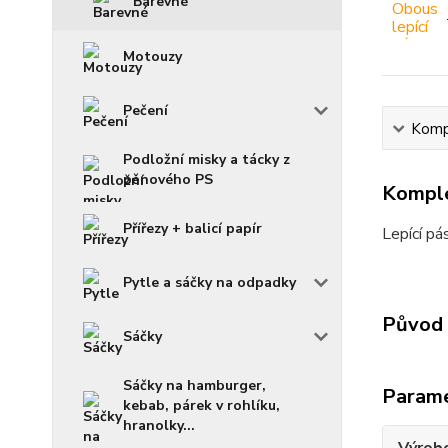
Barevné
Motouzy
Pečení
Kompl
Podložní misky a tácky z
pěnového PS
Komple
Přířezy + balicí papír
Lepící pá
Pytle a sáčky na odpadky
Původ 
Sáčky
Sáčky na hamburger,
Param
kebab, párek v rohlíku,
hranolky...