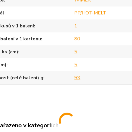
ce
WIMEX
ál
PP/HOT-MELT
kusů v 1 balení
1
balení v 1 kartonu
80
1 ks (cm)
5
(m)
5
st (celé balení) g
93
zařazeno v kategoriích