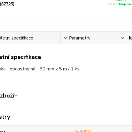
(67725)
naskladňujeme 
etní specifikace
Parametry
Ho
tní specifikace
ska - oboustranná - 50 mm x 5 m / 1 ks.
zboží
etry