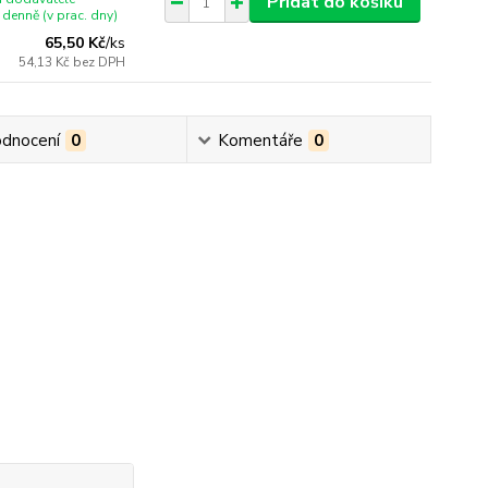
Přidat do košíku
denně (v prac. dny)
65,50 Kč
/
ks
54,13 Kč
bez DPH
dnocení
0
Komentáře
0