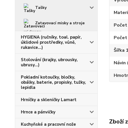
Výrob
Tašky
Materi
Zatavovací misky a stroje
Počet 
HYGIENA (ručníky, toal. papír,
Počet 
úklidové prostředky, vůně,
rukavice...)
Šířka 
Stolování (krajky, ubrousky,
Návin 
ubrusy...)
Hmotno
Pokladní kotoučky, bločky,
obálky, baterie, propisky, tužky,
lepidla
Hrníčky a skleničky Lamart
Hrnce a pánvičky
Zboží 
Kuchyňské a pracovní nože