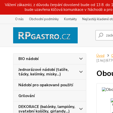
Vážení zákazníci, z důvodu čerpání dovolené bude od 13.8. do
bude uzavřena klíčová komunikace v Náchodě a pro 
O nás
Obchodní podmínky
Kontakty
Nejčastěji kladené o
Úvod
O
BIO nádobí
[1 ks] (677
Jednorázové nádobí (talíře,
Obou
tácky, kelímky, misky...)
Nádobí pro opakované použití
Grilování
DEKORACE (balónky, lampióny,
svatební košíčky, girlandy...)