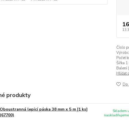
16
13,
Číslo p
Výrobc
Počet k
Šířka 1 
Balení (
Hlídat 
Do 
é produkty
Oboustranná lepící páska 38 mm x 5 m [1 ks]
Skladem u
(67700)
naskladňujeme 