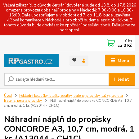
Vážení zákazníci, z důvodu čerpání dovolené bude od 13.8. do 17.8.2026
omezena provozní doba naší prodejny v Náchodě: 7:00-9:00 a 10:30-
16:00. Dále upozorňujeme, v období od 7. do 11.8. bude uzavřena
klíčová komunikace v Náchodě a pro zboží budeme jezdit objížďkou. Z
tohoto důvodu bude docházet ke zpoždění odesílání zboží. Děkujeme za
pochopení.
0
ks
za
0 Kč
Menu
Hledat
Úvod
Pokladní kotoučky, bločky, obálky, baterie, propisky, tužky, lepidla
Baterie, pera a propisky
Náhradní náplň do propisky CONCORDE A3, 10,7
cm, modrá, 1 ks (A13044 - CH1C)
Náhradní náplň do propisky
CONCORDE A3, 10,7 cm, modrá, 1
ks (A13044 - CH1C)