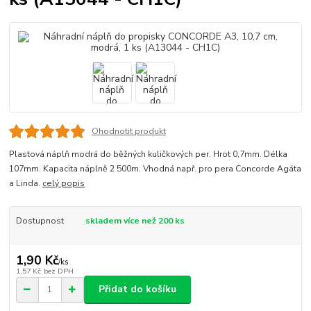
Ohodnotit produkt
Plastová náplň modrá do běžných kuličkových per. Hrot 0,7mm. Délka
107mm. Kapacita náplně 2 500m. Vhodná např. pro pera Concorde Agáta
a Linda.
celý popis
Dostupnost
skladem více než 200 ks
1,90 Kč
/
ks
1,57 Kč
bez DPH
Přidat do košíku