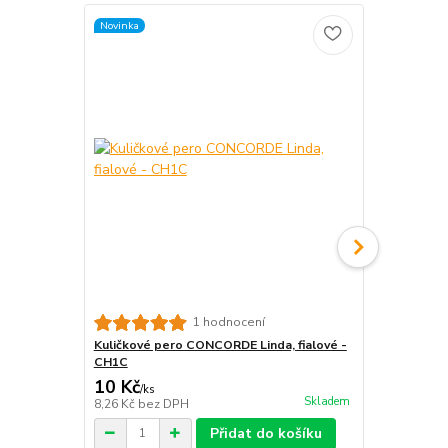
Novinka
Novinka
1 hodnocení
Kuličkové pero CONCORDE Linda, fialové -
Kuličkové p
CH1C
- CH1C
10 Kč
10 Kč
/
ks
/
ks
Skladem
8,26 Kč
bez DPH
8,26 Kč
bez 
Přidat do košíku