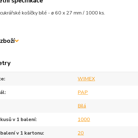
tní specifikace
cukrářské košíčky bílé - ø 60 x 27 mm / 1000 ks.
zboží
etry
ce
WIMEX
ál
PAP
Bílá
kusů v 1 balení
1000
balení v 1 kartonu
20