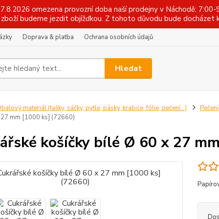
 17.8.2026 omezena provozní doba naší prodejny v Náchodě: 7:00-9
zboží budeme jezdit objížďkou. Z tohoto důvodu bude docházet k
tázky
Doprava & platba
Ochrana osobních údajů
Hledat
balový materiál (tašky, sáčky, pytle, pásky, krabice, fólie, pečení...)
Pečení
x 27 mm [1000 ks] (72660)
ářské košíčky bílé Ø 60 x 27 mm
Papíro
Dos