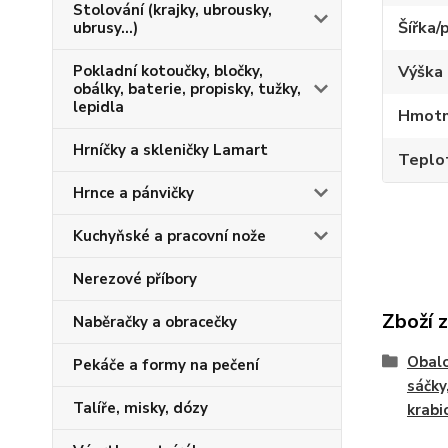
Stolování (krajky, ubrousky,
Šířka/
ubrusy...)
Výška 
Pokladní kotoučky, bločky,
obálky, baterie, propisky, tužky,
lepidla
Hmotno
Hrníčky a skleničky Lamart
Teplot
Hrnce a pánvičky
Kuchyňské a pracovní nože
Nerezové příbory
Zboží 
Naběračky a obracečky
Obalo
Pekáče a formy na pečení
sáčky
Talíře, misky, dózy
krabic