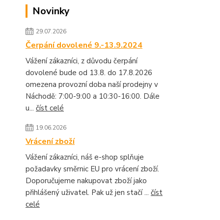
Novinky
29.07.2026
Čerpání dovolené 9.-13.9.2024
Vážení zákazníci, z důvodu čerpání
dovolené bude od 13.8. do 17.8.2026
omezena provozní doba naší prodejny v
Náchodě: 7:00-9:00 a 10:30-16:00. Dále
u...
číst celé
19.06.2026
Vrácení zboží
Vážení zákazníci, náš e-shop splňuje
požadavky směrnic EU pro vrácení zboží.
Doporučujeme nakupovat zboží jako
přihlášený uživatel. Pak už jen stačí ...
číst
celé