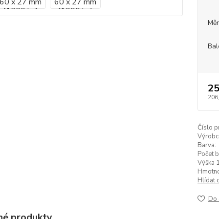
Měr
Bal
25
206
Číslo p
Výrobc
Barva:
Počet b
Výška 1
Hmotnos
Hlídat 
Do 
é produkty