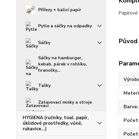
Komple
Přířezy + balicí papír
Papírové 
Pytle a sáčky na odpadky
Původ 
Sáčky
Sáčky na hamburger,
Param
kebab, párek v rohlíku,
hranolky...
Výrob
Tašky
Materi
Zatavovací misky a stroje
Barva
HYGIENA (ručníky, toal. papír,
Počet 
úklidové prostředky, vůně,
rukavice...)
Počet 