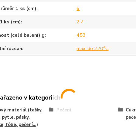
průměr 1 ks (cm)
6
1 ks (cm)
2,7
st (celé balení) g
453
ní rozsah
max. do 220°C
zařazeno v kategoriích
vý materiál (tašky,
Pečení
Cukr
, pytle, pásky,
peče
e, fólie, pečení...)