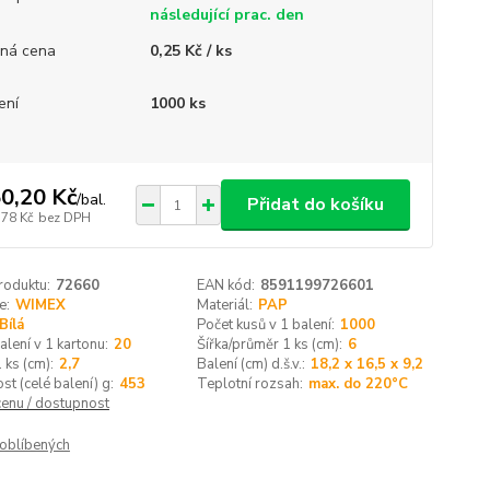
následující prac. den
ná cena
0,25 Kč / ks
ení
1000 ks
0,20 Kč
/
bal.
Přidat do košíku
,78 Kč
bez DPH
roduktu:
72660
EAN kód:
8591199726601
e:
WIMEX
Materiál:
PAP
Bílá
Počet kusů v 1 balení:
1000
alení v 1 kartonu:
20
Šířka/průměr 1 ks (cm):
6
 ks (cm):
2,7
Balení (cm) d.š.v.:
18,2 x 16,5 x 9,2
t (celé balení) g:
453
Teplotní rozsah:
max. do 220°C
cenu / dostupnost
oblíbených