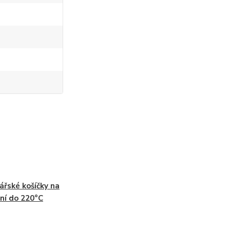
ářské košíčky na
ní do 220°C