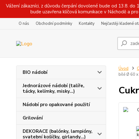
Vážení zákazníci, z důvodu čerpání dovolené bude od 13.8. do
bude uzavřena klíčová komunikace v Náchodě a pro 
O nás
Obchodní podmínky
Kontakty
Nejčastěji kladené o
Úvod
O
BIO nádobí
bílé Ø 60 
Jednorázové nádobí (talíře,
Cukr
tácky, kelímky, misky...)
Nádobí pro opakované použití
Grilování
DEKORACE (balónky, lampióny,
svatební košíčky, girlandy...)