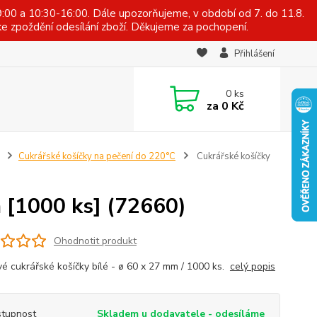
:00 a 10:30-16:00. Dále upozorňujeme, v období od 7. do 11.8.
e zpoždění odesílání zboží. Děkujeme za pochopení.
Přihlášení
0
ks
za
0 Kč
Cukrářské košíčky na pečení do 220°C
Cukrářské košíčky
 [1000 ks] (72660)
Ohodnotit produkt
vé cukrářské košíčky bílé - ø 60 x 27 mm / 1000 ks.
celý popis
tupnost
Skladem u dodavatele - odesíláme