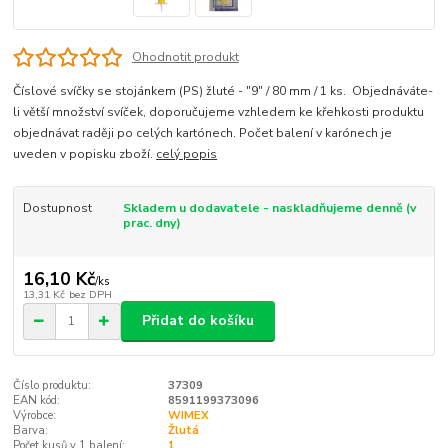
Ohodnotit produkt
Číslové svíčky se stojánkem (PS) žluté - "9" / 80 mm / 1 ks. Objednáváte-
li větší množství svíček, doporučujeme vzhledem ke křehkosti produktu
objednávat raději po celých kartónech. Počet balení v karónech je
uveden v popisku zboží.
celý popis
Dostupnost
Skladem u dodavatele - naskladňujeme denně (v
prac. dny)
16,10 Kč
/
ks
13,31 Kč
bez DPH
Přidat do košíku
Číslo produktu:
37309
EAN kód:
8591199373096
Výrobce:
WIMEX
Barva:
Žlutá
Počet kusů v 1 balení:
1