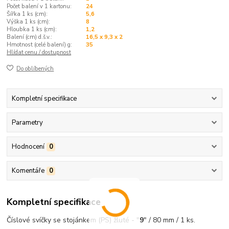
Počet balení v 1 kartonu:
24
Šířka 1 ks (cm):
5,6
Výška 1 ks (cm):
8
Hloubka 1 ks (cm):
1,2
Balení (cm) d.š.v.:
16,5 x 9,3 x 2
Hmotnost (celé balení) g:
35
Hlídat cenu / dostupnost
Do oblíbených
Kompletní specifikace
Parametry
Hodnocení
0
Komentáře
0
Kompletní specifikace
Číslové svíčky se stojánkem (PS) žluté - "
9
" / 80 mm / 1 ks.