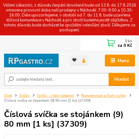
Vážení zákazníci, z důvodu čerpání dovolené bude od 13.8. do 17.8.2026
omezena provozní doba naší prodejny v Náchodě: 7:00-9:00 a 10:30-
16:00. Dále upozorňujeme, v období od 7. do 11.8. bude uzavřena
klíčová komunikace v Náchodě a pro zboží budeme jezdit objížďkou. Z
tohoto důvodu bude docházet ke zpoždění odesílání zboží. Děkujeme za
pochopení.
0
ks
za
0 Kč
Menu
Hledat
Úvod
Svíčky
Svíčky - výběr kategorií
Narozeninové a Party svíčky
Číslová svíčka se stojánkem (9) 80 mm [1 ks] (37309)
Číslová svíčka se stojánkem (9)
80 mm [1 ks] (37309)