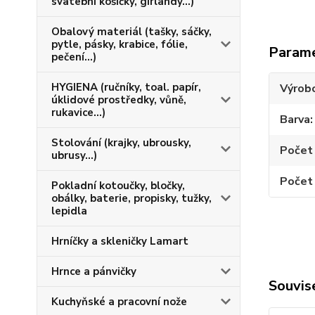
svatební košíčky, girlandy...)
Obalový materiál (tašky, sáčky,
pytle, pásky, krabice, fólie,
Param
pečení...)
HYGIENA (ručníky, toal. papír,
Výrob
úklidové prostředky, vůně,
rukavice...)
Barva
Stolování (krajky, ubrousky,
Počet 
ubrusy...)
Počet 
Pokladní kotoučky, bločky,
obálky, baterie, propisky, tužky,
lepidla
Hrníčky a skleničky Lamart
Hrnce a pánvičky
Souvise
Kuchyňské a pracovní nože