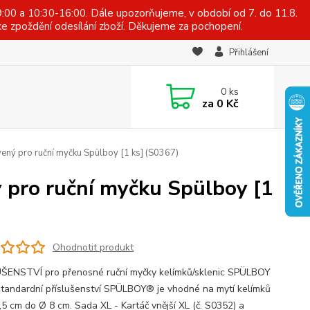
:00 a 10:30-16:00. Dále upozorňujeme, v období od 7. do 11.8.
e zpoždění odesílání zboží. Děkujeme za pochopení.
Přihlášení
0
ks
za
0 Kč
rvený pro ruční myčku Spülboy [1 ks] (S0367)
ý pro ruční myčku Spülboy [1
Ohodnotit produkt
ŠENSTVÍ pro přenosné ruční myčky kelímků/sklenic SPÜLBOY
andardní příslušenství SPÜLBOY® je vhodné na mytí kelímků
,5 cm do Ø 8 cm. Sada XL - Kartáč vnější XL (č. S0352) a