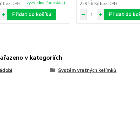
vyzvednutí/odeslání)
Kč
bez DPH
229,26 Kč
bez DPH
Přidat do košíku
Přidat do ko
zařazeno v kategoriích
ádobí
Systém vratných kelímků