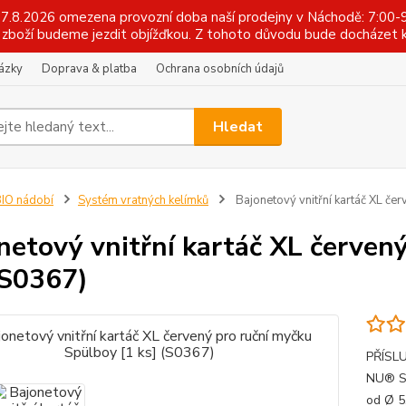
 17.8.2026 omezena provozní doba naší prodejny v Náchodě: 7:00-9
zboží budeme jezdit objížďkou. Z tohoto důvodu bude docházet k
tázky
Doprava & platba
Ochrana osobních údajů
Hledat
IO nádobí
Systém vratných kelímků
Bajonetový vnitřní kartáč XL če
netový vnitřní kartáč XL červen
(S0367)
PŘÍSLU
NU® St
od Ø 5