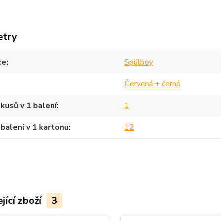
etry
ce
Spülboy
Červená + černá
kusů v 1 balení
1
balení v 1 kartonu
12
jící zboží
3