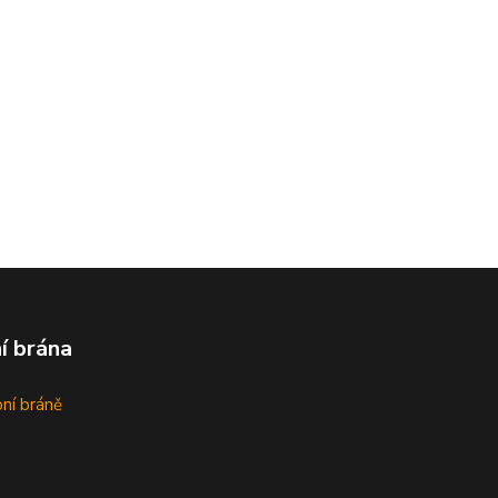
í brána
bní bráně