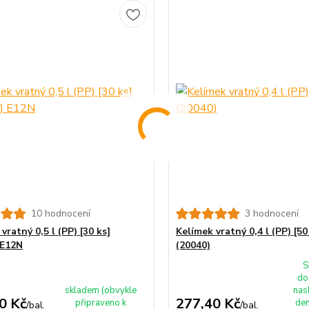
10 hodnocení
3 hodnocení
vratný 0,5 l (PP) [30 ks]
Kelímek vratný 0,4 l (PP) [50
 E12N
(20040)
S
do
skladem (obvykle
nas
0 Kč
277,40 Kč
připraveno k
den
/
bal.
/
bal.