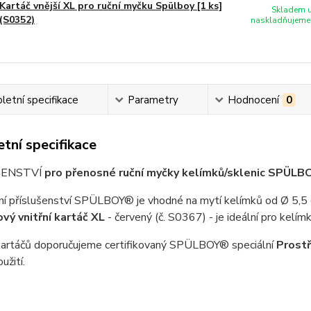
Kartáč vnější XL pro ruční myčku Spülboy [1 ks]
Skladem u
(S0352)
naskladňujeme 
etní specifikace
Parametry
Hodnocení
0
tní specifikace
ŠENSTVÍ
pro přenosné ruční myčky kelímků/sklenic SPÜL
í příslušenství SPÜLBOY® je vhodné na mytí kelímků od Ø 5,5 c
vý vnitřní kartáč XL
- červený (č. S0367) - je ideální pro kel
kartáčů doporučujeme certifikovaný SPÜLBOY® speciální
Prostř
oužití.