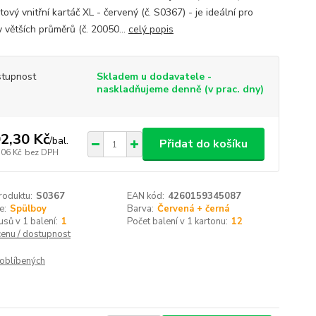
ový vnitřní kartáč XL - červený (č. S0367) - je ideální pro
 větších průměrů (č. 20050...
celý popis
tupnost
Skladem u dodavatele -
naskladňujeme denně (v prac. dny)
2,30 Kč
/
bal.
Přidat do košíku
,06 Kč
bez DPH
roduktu:
S0367
EAN kód:
4260159345087
e:
Spülboy
Barva:
Červená + černá
usů v 1 balení:
1
Počet balení v 1 kartonu:
12
cenu / dostupnost
oblíbených