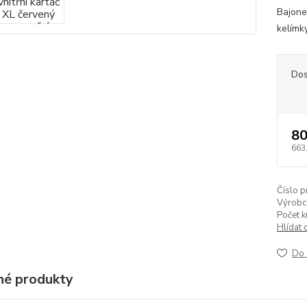
Bajonet
kelímky
Dos
80
663
Číslo p
Výrobc
Počet k
Hlídat 
Do 
é produkty