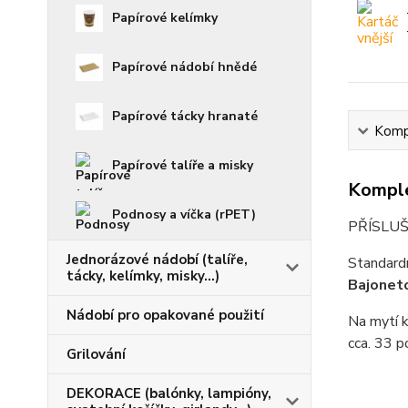
Papírové kelímky
Papírové nádobí hnědé
Papírové tácky hranaté
Kompl
Papírové talíře a misky
Komple
Podnosy a víčka (rPET)
PŘÍSLU
Jednorázové nádobí (talíře,
Standardn
tácky, kelímky, misky...)
Bajoneto
Nádobí pro opakované použití
Na mytí 
cca. 33 p
Grilování
DEKORACE (balónky, lampióny,