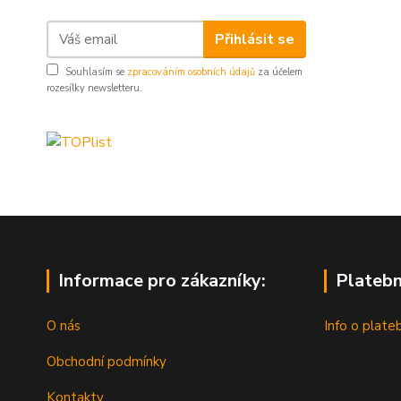
Přihlásit se
Souhlasím se
zpracováním osobních údajů
za účelem
rozesílky newsletteru.
Informace pro zákazníky:
Platebn
O nás
Info o plate
Obchodní podmínky
Kontakty