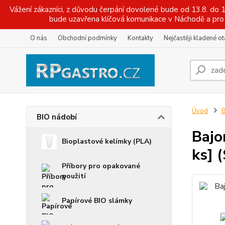
Vážení zákazníci, z důvodu čerpání dovolené bude od 13.8. do
bude uzavřena klíčová komunikace v Náchodě a pro 
O nás
Obchodní podmínky
Kontakty
Nejčastěji kladené o
Úvod
B
BIO nádobí
Bajo
Bioplastové kelímky (PLA)
ks] 
Příbory pro opakované
použití
Papírové BIO slámky