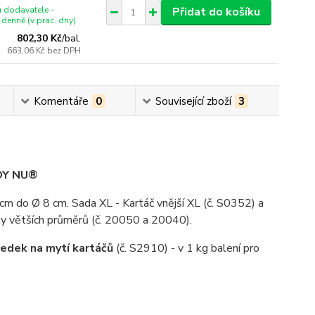
 dodavatele -
Přidat do košíku
denně (v prac. dny)
802,30 Kč
/
bal.
663,06 Kč
bez DPH
Komentáře
0
Související zboží
3
BOY NU®
m do Ø 8 cm. Sada XL - Kartáč vnější XL (č. S0352) a
ímky větších průměrů (č. 20050 a 20040).
edek na mytí kartáčů
(č. S2910) - v 1 kg balení pro