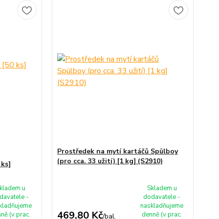
Prostředek na mytí kartáčů Spülboy
(pro cca. 33 užití) [1 kg] (S2910)
 ks]
kladem u
Skladem u
davatele -
dodavatele -
kladňujeme
naskladňujeme
469,80 Kč
ně (v prac.
denně (v prac.
/
bal.