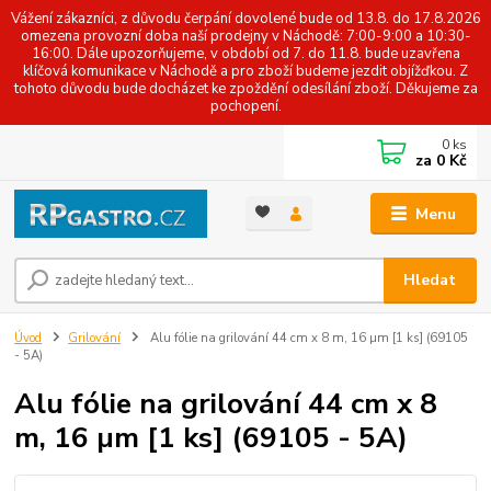
Vážení zákazníci, z důvodu čerpání dovolené bude od 13.8. do 17.8.2026
omezena provozní doba naší prodejny v Náchodě: 7:00-9:00 a 10:30-
16:00. Dále upozorňujeme, v období od 7. do 11.8. bude uzavřena
klíčová komunikace v Náchodě a pro zboží budeme jezdit objížďkou. Z
tohoto důvodu bude docházet ke zpoždění odesílání zboží. Děkujeme za
pochopení.
0
ks
za
0 Kč
Menu
Hledat
Úvod
Grilování
Alu fólie na grilování 44 cm x 8 m, 16 µm [1 ks] (69105
- 5A)
Alu fólie na grilování 44 cm x 8
m, 16 µm [1 ks] (69105 - 5A)