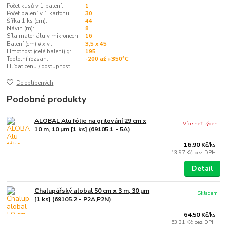
Počet kusů v 1 balení:
1
Počet balení v 1 kartonu:
30
Šířka 1 ks (cm):
44
Návin (m):
8
Síla materiálu v mikronech:
16
Balení (cm) ø x v.:
3,5 x 45
Hmotnost (celé balení) g:
195
Teplotní rozsah:
-200 až +350°C
Hlídat cenu / dostupnost
Do oblíbených
Podobné produkty
ALOBAL Alu fólie na grilování 29 cm x
Více než týden
10 m, 10 µm [1 ks] (69105.1 - 5A)
16,90 Kč
/
ks
13,97 Kč
bez DPH
Detail
Chalupářský alobal 50 cm x 3 m, 30 µm
Skladem
[1 ks] (69105.2 - P2A,P2N)
64,50 Kč
/
ks
53,31 Kč
bez DPH