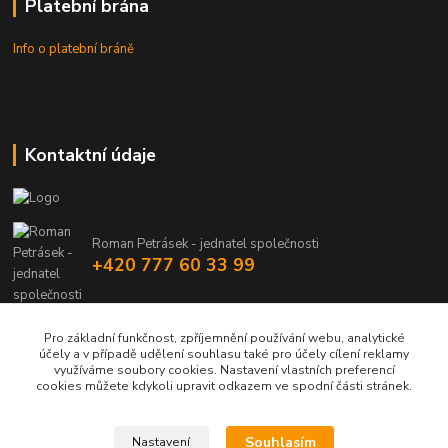
Platební brána
Info o platební bráně
Kontaktní údaje
Roman Petrásek - jednatel společnosti
+420 777 60 33 99
info@rpgastro.cz
Pro základní funkčnost, zpříjemnění používání webu, analytické
účely a v případě udělení souhlasu také pro účely cílení reklamy
využíváme soubory cookies. Nastavení vlastních preferencí
cookies můžete kdykoli upravit odkazem ve spodní části stránek.
Souhlasím
Nastavení