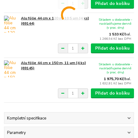
Přidat do košíku
Alu fólie 44 cm x 120 m, 10,5 µm [4 ks]
Skladem u dodavatele -
(69144)
naskladňujeme denně
(v prac. dny)
1 533 Kč
/
bal.
1 266,94 Kč
bez DPH
Přidat do košíku
Alu fólie 44 cm x 150 m, 11 µm [4 ks]
Skladem u dodavatele -
(69145)
naskladňujeme denně
(v prac. dny)
1 975,70 Kč
/
bal.
1 632,81 Kč
bez DPH
Přidat do košíku
Kompletní specifikace
Parametry