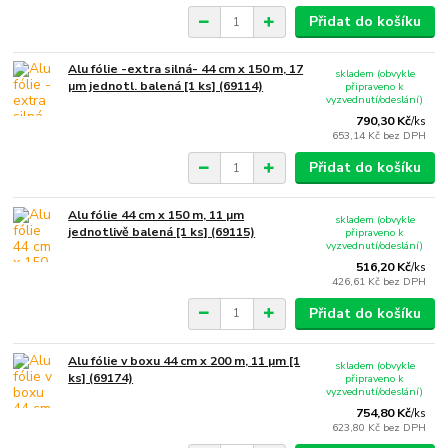
Přidat do košíku
Alu fólie -extra silná- 44 cm x 150 m, 17
skladem (obvykle
µm jednotl. balená [1 ks] (69114)
připraveno k
vyzvednutí/odeslání)
790,30 Kč
/
ks
653,14 Kč
bez DPH
Přidat do košíku
Alu fólie 44 cm x 150 m, 11 µm
skladem (obvykle
jednotlivě balená [1 ks] (69115)
připraveno k
vyzvednutí/odeslání)
516,20 Kč
/
ks
426,61 Kč
bez DPH
Přidat do košíku
Alu fólie v boxu 44 cm x 200 m, 11 µm [1
skladem (obvykle
ks] (69174)
připraveno k
vyzvednutí/odeslání)
754,80 Kč
/
ks
623,80 Kč
bez DPH