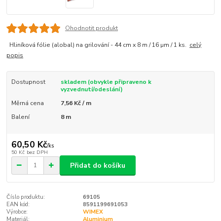
Ohodnotit produkt
Hliníková fólie (alobal) na grilování - 44 cm x 8 m / 16 µm / 1 ks.
celý
popis
Dostupnost
skladem (obvykle připraveno k
vyzvednutí/odeslání)
Měrná cena
7,56 Kč / m
Balení
8 m
60,50 Kč
/
ks
50 Kč
bez DPH
Přidat do košíku
Číslo produktu:
69105
EAN kód:
8591199691053
Výrobce:
WIMEX
Materiál:
Aluminium