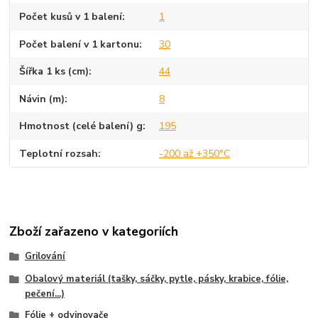
Počet kusů v 1 balení
1
Počet balení v 1 kartonu
30
Šířka 1 ks (cm)
44
Návin (m)
8
Hmotnost (celé balení) g
195
Teplotní rozsah
-200 až +350°C
Zboží zařazeno v kategoriích
Grilování
Obalový materiál (tašky, sáčky, pytle, pásky, krabice, fólie,
pečení...)
Fólie + odvinovače