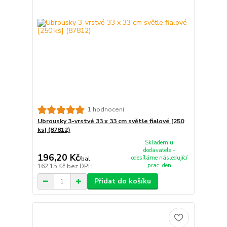
1 hodnocení
Ubrousky 3-vrstvé 33 x 33 cm světle fialové [250
ks] (87812)
Skladem u
dodavatele -
196,20 Kč
odesíláme následující
/
bal.
prac. den
162,15 Kč
bez DPH
Přidat do košíku