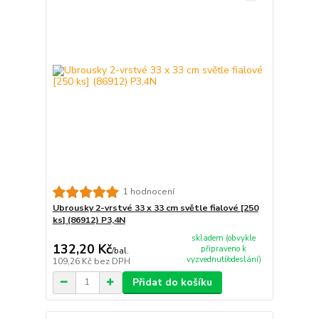
1 hodnocení
Ubrousky 2-vrstvé 33 x 33 cm světle fialové [250
ks] (86912) P3,4N
skladem (obvykle
132,20 Kč
připraveno k
/
bal.
vyzvednutí/odeslání)
109,26 Kč
bez DPH
Přidat do košíku