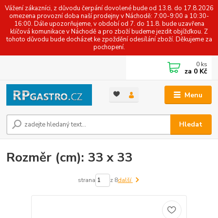
Vážení zákazníci, z důvodu čerpání dovolené bude od 13.8. do 17.8.2026
omezena provozní doba naší prodejny v Náchodě: 7:00-9:00 a 10:30-
16:00. Dále upozorňujeme, v období od 7. do 11.8. bude uzavřena
klíčová komunikace v Náchodě a pro zboží budeme jezdit objížďkou. Z
tohoto důvodu bude docházet ke zpoždění odesílání zboží. Děkujeme za
pochopení.
0
ks
za
0 Kč
Menu
Hledat
Rozměr (cm): 33 x 33
strana
z 8
další