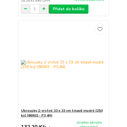
16,28 Kč
bez DPH
Přidat do košíku
Ubrousky 2-vrstvé 33 x 33 cm tmavě modré [250
ks] (86903 - P3,4N)
skladem (obvykle
132,20 Kč
připraveno k