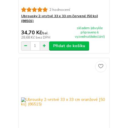
2 hodnocení
Ubrousky 2-vrstvé 33 x 33 cm červené [50 ks]
(86501)
skladem (obvykle
34,70 Kč
připraveno k
/
bal.
vyzvednutí/odeslání)
28,68 Kč
bez DPH
Přidat do košíku