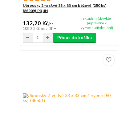
Ubrousky 2-vrstvé 33 x 33 cm béžové [250 ks]
(86909) P3,4N
skladem (obvykle
132,20 Kč
připraveno k
/
bal.
vyzvednutí/odeslání)
109,26 Kč
bez DPH
Přidat do košíku