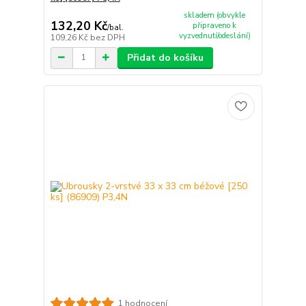
skladem (obvykle
132,20 Kč
připraveno k
/
bal.
vyzvednutí/odeslání)
109,26 Kč
bez DPH
Přidat do košíku
1 hodnocení