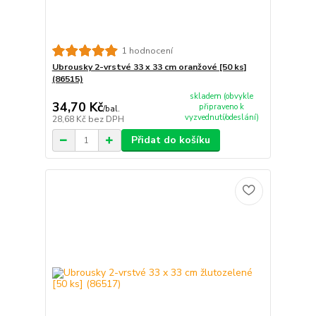
1 hodnocení
Ubrousky 2-vrstvé 33 x 33 cm oranžové [50 ks]
(86515)
skladem (obvykle
34,70 Kč
připraveno k
/
bal.
vyzvednutí/odeslání)
28,68 Kč
bez DPH
Přidat do košíku