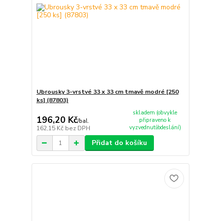
Ubrousky 3-vrstvé 33 x 33 cm tmavě modré [250
ks] (87803)
skladem (obvykle
196,20 Kč
připraveno k
/
bal.
vyzvednutí/odeslání)
162,15 Kč
bez DPH
Přidat do košíku