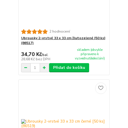
2 hodnocení
Ubrousky 2-vrstvé 33 x 33 cm žlutozelené [50 ks]
(86517)
skladem (obvykle
34,70 Kč
připraveno k
/
bal.
vyzvednutí/odeslání)
28,68 Kč
bez DPH
Přidat do košíku