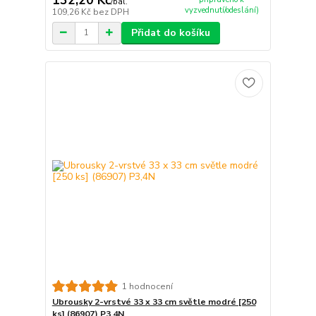
/
bal.
vyzvednutí/odeslání)
109,26 Kč
bez DPH
Přidat do košíku
1 hodnocení
Ubrousky 2-vrstvé 33 x 33 cm světle modré [250
ks] (86907) P3,4N