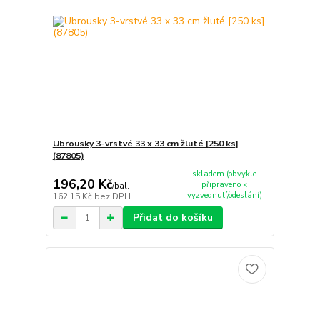
Ubrousky 3-vrstvé 33 x 33 cm žluté [250 ks]
(87805)
skladem (obvykle
196,20 Kč
připraveno k
/
bal.
vyzvednutí/odeslání)
162,15 Kč
bez DPH
Přidat do košíku