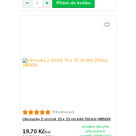
Přidat do košíku
9 hodnocení
Ubrousky 2-vrstvé 33 x 33 cm bílé [50 ks] (86500)
skladem (obvykle
19,70 Kč
připraveno k
/
bal.
vyzvednutí/odeslání)