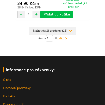
34,90 Kč
odesíláme následující
/
bal.
prac. den
28,84 Kč
bez DPH
Přidat do košíku
Načíst další produkty (18)
strana
z 8
další
Informace pro zákazníky:
O nás
Obchodní podmínky
Kontakty
Doprava zboží