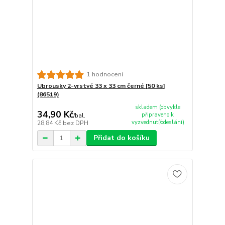
1 hodnocení
Ubrousky 2-vrstvé 33 x 33 cm černé [50 ks]
(86519)
skladem (obvykle
34,90 Kč
připraveno k
/
bal.
vyzvednutí/odeslání)
28,84 Kč
bez DPH
Přidat do košíku