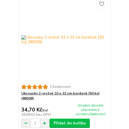
2 hodnocení
Ubrousky 2-vrstvé 33 x 33 cm bordové [50 ks]
(86508)
skladem (obvykle
34,70 Kč
připraveno k
/
bal.
vyzvednutí/odeslání)
28,68 Kč
bez DPH
Přidat do košíku