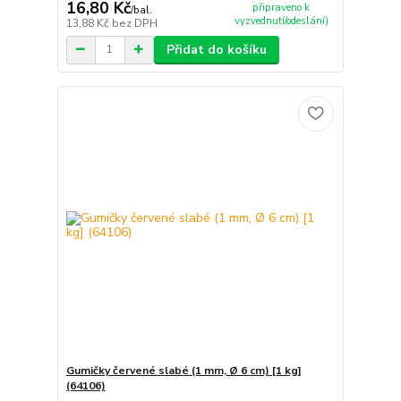
16,80 Kč
připraveno k
/
bal.
vyzvednutí/odeslání)
13,88 Kč
bez DPH
Přidat do košíku
Gumičky červené slabé (1 mm, Ø 6 cm) [1 kg]
(64106)