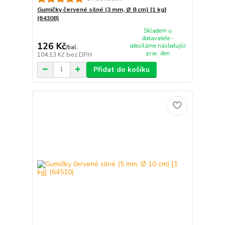
Gumičky červené silné (3 mm, Ø 8 cm) [1 kg]
(64308)
Skladem u
dodavatele -
126 Kč
odesíláme následující
/
bal.
prac. den
104,13 Kč
bez DPH
Přidat do košíku