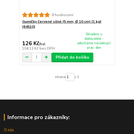
8 hodnocení
Gumičky červené silné (5 mm, Ø 10 cm) [1 kg]
(64510)
Skladem u
dodavatele -
126 Kč
odesíláme následující
/
bal.
prac. den
104,13 Kč
bez DPH
Přidat do košíku
strana
z 1
Informace pro zákazníky:
O nás