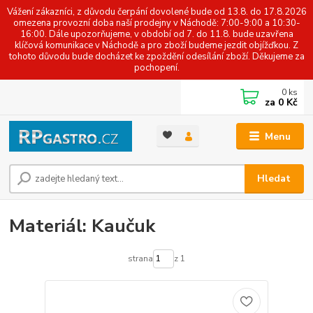
Vážení zákazníci, z důvodu čerpání dovolené bude od 13.8. do 17.8.2026
omezena provozní doba naší prodejny v Náchodě: 7:00-9:00 a 10:30-
16:00. Dále upozorňujeme, v období od 7. do 11.8. bude uzavřena
klíčová komunikace v Náchodě a pro zboží budeme jezdit objížďkou. Z
tohoto důvodu bude docházet ke zpoždění odesílání zboží. Děkujeme za
pochopení.
0
ks
za
0 Kč
Menu
Hledat
Materiál: Kaučuk
strana
z 1