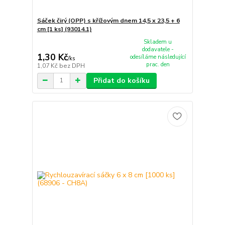
Sáček čirý (OPP) s křížovým dnem 14,5 x 23,5 + 6
cm [1 ks] (93014.1)
Skladem u
dodavatele -
1,30 Kč
odesíláme následující
/
ks
prac. den
1,07 Kč
bez DPH
Přidat do košíku