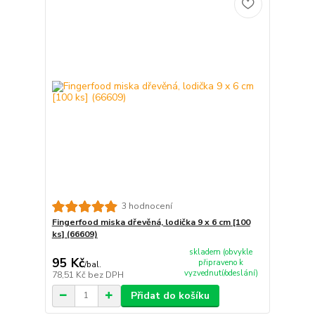
3 hodnocení
Fingerfood miska dřevěná, lodička 9 x 6 cm [100
ks] (66609)
skladem (obvykle
95 Kč
připraveno k
/
bal.
vyzvednutí/odeslání)
78,51 Kč
bez DPH
Přidat do košíku