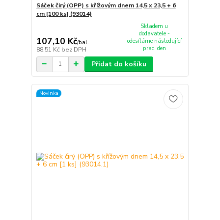
Sáček čirý (OPP) s křížovým dnem 14,5 x 23,5 + 6
cm [100 ks] (93014)
Skladem u
dodavatele -
107,10 Kč
odesíláme následující
/
bal.
prac. den
88,51 Kč
bez DPH
Přidat do košíku
Novinka