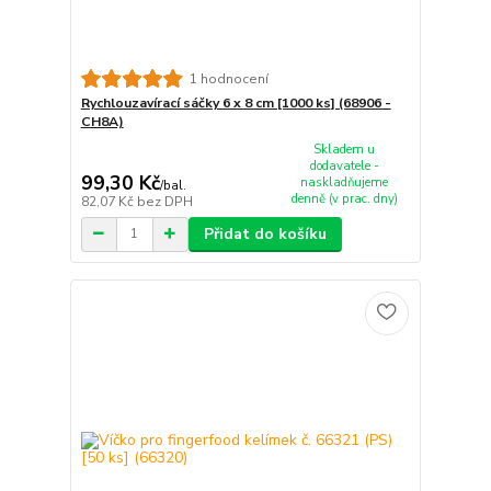
1 hodnocení
Rychlouzavírací sáčky 6 x 8 cm [1000 ks] (68906 -
CH8A)
Skladem u
dodavatele -
99,30 Kč
naskladňujeme
/
bal.
denně (v prac. dny)
82,07 Kč
bez DPH
Přidat do košíku