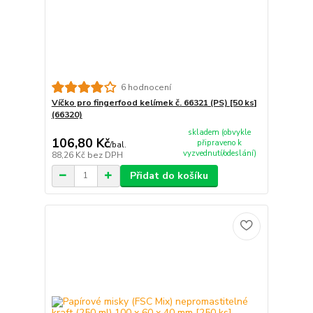
6 hodnocení
Víčko pro fingerfood kelímek č. 66321 (PS) [50 ks]
(66320)
skladem (obvykle
106,80 Kč
připraveno k
/
bal.
vyzvednutí/odeslání)
88,26 Kč
bez DPH
Přidat do košíku