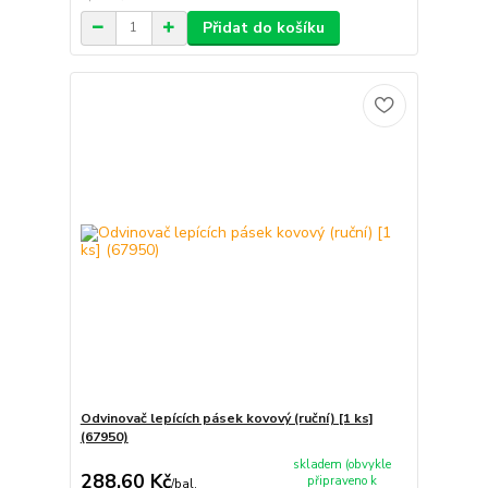
Přidat do košíku
Odvinovač lepících pásek kovový (ruční) [1 ks]
(67950)
skladem (obvykle
288,60 Kč
připraveno k
/
bal.