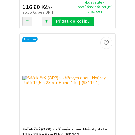
dodavatele -
116,60 Kč
odesíláme následující
/
bal.
prac. den
96,36 Kč
bez DPH
Přidat do košíku
Novinka
Sáček čirý (OPP) s křížovým dnem Hvězdy zlaté
14,5 x 23,5 + 6 cm [1 ks] (93114.1)