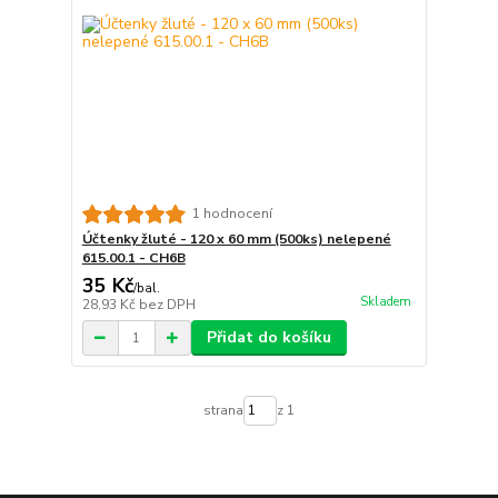
1 hodnocení
Účtenky žluté - 120 x 60 mm (500ks) nelepené
615.00.1 - CH6B
35 Kč
/
bal.
Skladem
28,93 Kč
bez DPH
Přidat do košíku
strana
z 1