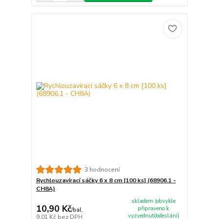
3 hodnocení
Rychlouzavírací sáčky 6 x 8 cm [100 ks] (68906.1 -
CH8A)
skladem (obvykle
10,90 Kč
připraveno k
/
bal.
vyzvednutí/odeslání)
9,01 Kč
bez DPH