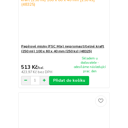
Papírové misky (FSC Mix) nepromastitelné kraft
(250 ml) 100 x 60 x 40 mm [250 ks] (48325)
Skladem u
dodavatele -
513 Kč
odesíláme následující
/
bal.
prac. den
423,97 Kč
bez DPH
Přidat do košíku