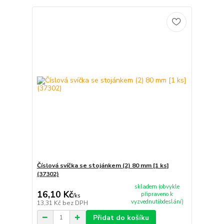
Číslová svíčka se stojánkem (2) 80 mm [1 ks]
(37302)
skladem (obvykle
16,10 Kč
připraveno k
/
ks
vyzvednutí/odeslání)
13,31 Kč
bez DPH
Přidat do košíku