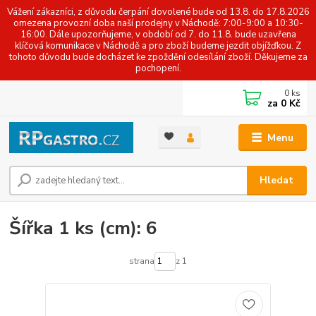
Vážení zákazníci, z důvodu čerpání dovolené bude od 13.8. do 17.8.2026
omezena provozní doba naší prodejny v Náchodě: 7:00-9:00 a 10:30-
16:00. Dále upozorňujeme, v období od 7. do 11.8. bude uzavřena
klíčová komunikace v Náchodě a pro zboží budeme jezdit objížďkou. Z
tohoto důvodu bude docházet ke zpoždění odesílání zboží. Děkujeme za
pochopení.
0
ks
za
0 Kč
Menu
Hledat
Šířka 1 ks (cm): 6
strana
z 1